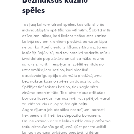
Bezmaksas kazino
spēles
Tas ļauj katram atrast spēles, kas atbilst viņu
individuālajām spēlēšanas vēlmēm. Šobrīd mēs
dzīvojam laikos, kad ikviens tiešsaistes kazino
Latvijā saviem klientiem piedāvā bonusus tāpat
ne par ko. Koeficientu izlikšanas ātrums;. Ja esi
iesācējs šajā visā, tad tev noteikti noderēs mūsu
izveidotais populārāko un uzticamāko kazino
saraksts, kurā ir iespējams izvēlēties kādu no
uzticamākajiem kazino, kuri piedāvā
daudzveidīgu spēļu automātu piedāvājumu,
bezmaksas kazino spēles un daudz ko citu.
Spēlējot tiešsaistes kazino, tiek saglabāta
zināma anonimitāte. Tas ietver visus atlikušos
bonusa līdzekļus, kas nozīmē, ka, spēlējot, varat
zaudēt naudu un joprojām gūt peļņu.
Apgrozījuma jeb atspēles nosacījumi parasti
tiek piesaistīti tieši bez depozīta bonusiem.
Online kazino var būt lieliska izklaides platforma,
taču aizraušanās gadījumā kļūst par traucēkli.
Lai gan bonusa pirkšana piedāvā tūlītējas