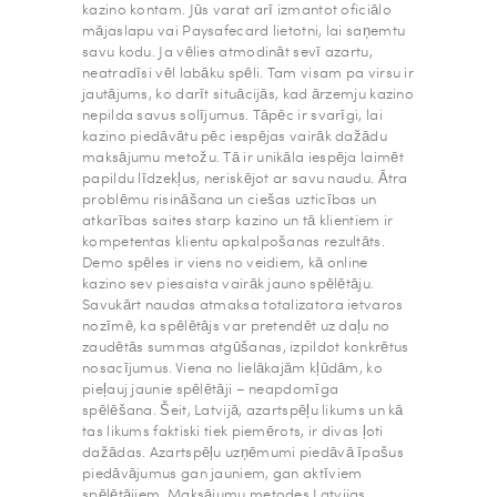
kazino kontam. Jūs varat arī izmantot oficiālo
mājaslapu vai Paysafecard lietotni, lai saņemtu
savu kodu. Ja vēlies atmodināt sevī azartu,
neatradīsi vēl labāku spēli. Tam visam pa virsu ir
jautājums, ko darīt situācijās, kad ārzemju kazino
nepilda savus solījumus. Tāpēc ir svarīgi, lai
kazino piedāvātu pēc iespējas vairāk dažādu
maksājumu metožu. Tā ir unikāla iespēja laimēt
papildu līdzekļus, neriskējot ar savu naudu. Ātra
problēmu risināšana un ciešas uzticības un
atkarības saites starp kazino un tā klientiem ir
kompetentas klientu apkalpošanas rezultāts.
Demo spēles ir viens no veidiem, kā online
kazino sev piesaista vairāk jauno spēlētāju.
Savukārt naudas atmaksa totalizatora ietvaros
nozīmē, ka spēlētājs var pretendēt uz daļu no
zaudētās summas atgūšanas, izpildot konkrētus
nosacījumus. Viena no lielākajām kļūdām, ko
pieļauj jaunie spēlētāji – neapdomīga
spēlēšana. Šeit, Latvijā, azartspēļu likums un kā
tas likums faktiski tiek piemērots, ir divas ļoti
dažādas. Azartspēļu uzņēmumi piedāvā īpašus
piedāvājumus gan jauniem, gan aktīviem
spēlētājiem. Maksājumu metodes Latvijas