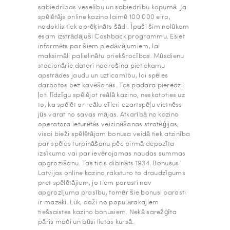
sabiedrības veselību un sabiedrību kopumā. Ja
spēlētājs online kazino laimē 100 000 eiro,
nodoklis tiek aprēķināts šādi. Īpaši šim nolūkam
esam izstrādājuši Cashback programmu. Esiet
informēts par šiem piedāvājumiem, lai
maksimāli palielinātu priekšrocības. Mūsdienu
stacionārie datori nodrošina pietiekamu
apstrādes jaudu un uzticamību, lai spēles
darbotos bez kavēšanās. Tas padara pieredzi
ļoti līdzīgu spēlējot reālā kazino, neskatoties uz
to, ka spēlēt ar reālu dīleri azartspēļu vietnēss
jūs varat no savas mājas. Atkarībā no kazino
operatora ieturētās veicināšanas stratēģijas,
visai bieži spēlētājam bonusa veidā tiek atzinība
par spēles turpināšanu pēc pirmā depozīta
izsīkuma vai par ievērojamas naudas summas
apgrozīšanu. Tas ticis dibināts 1934. Bonusus
Latvijas online kazino raksturo to draudzīgums
pret spēlētājiem, jo tiem parasti nav
apgrozījuma prasību, tomēr šie bonusi parasti
ir mazāki. Lūk, daži no populārakajiem
tiešsaistes kazino bonusiem. Nekā sarežģīta
pāris mači un būsi lietas kursā.