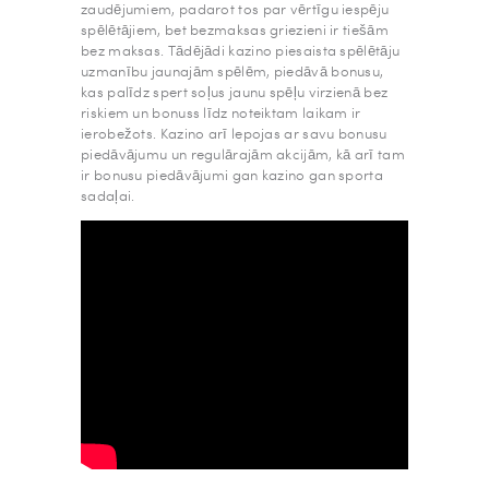
zaudējumiem, padarot tos par vērtīgu iespēju
spēlētājiem, bet bezmaksas griezieni ir tiešām
bez maksas. Tādējādi kazino piesaista spēlētāju
uzmanību jaunajām spēlēm, piedāvā bonusu,
kas palīdz spert soļus jaunu spēļu virzienā bez
riskiem un bonuss līdz noteiktam laikam ir
ierobežots. Kazino arī lepojas ar savu bonusu
piedāvājumu un regulārajām akcijām, kā arī tam
ir bonusu piedāvājumi gan kazino gan sporta
sadaļai.