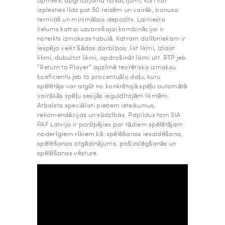
izplesties līdz pat 50 reizēm un vairāk, bonusa
termiņš un minimālais depozīts. Laimesta
lielums katrai uzvarošajai kombinācijai ir
noteikts izmaksas tabulā. Katram dalībniekam ir
iespēja veikt šādas darbības: likt likmi, izlaist
likmi, dubultot likmi, apdrošināt likmi utt. RTP jeb
“Return to Player” apzīmē teorētisko izmaksu
koeficientu jeb to procentuālo daļu, kuru
spēlētājs var atgūt no konkrētajā spēļu automātā
vairākās spēļu sesijās ieguldītajām likmēm.
Atbalsta speciālisti pieņem ieteikumus,
rekomendācijas un sūdzības. Papildus tam SIA
PAF Latvija ir parūpējies par tādiem spēlētājam
noderīgiem rīkiem kā: spēlēšanas iesaldēšana,
spēlēšanas atgādinājums, pašizslēgšanās un
spēlēšanas vēsture.