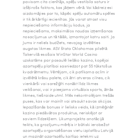
pavisam cita cienītājs, spēļu vestibila saturs ir
izšķirošs faktors, kas jāņem vērā. Vai kādreiz esi
aizdomājies par to, kāpēc spēļu automātu spēles
ir tik ārkārtīgi iecienītas. Jūs varat atrast visu
nepieciešamo informāciju kodus, ja
nepieciešams, maksimālos naudas izņemšanas
nosacījumus un tā tālāk, izmantojot katru saiti. Ja
Jums ir neliels budžets, nevajag izvēlēties
augstas likmes. ASV štata Oklahomas pilsētā
Takervilā esošais WinStar World Casino
uzskatāms par pasaulē lielāko kazino, kopējai
azartspēļu platībai sasniedzot pat 55 tūkstošus
kvadrātmetru. Vērtējam, cik patīkama acīm ir
izvēlētā krāsu palete, cik ātri atveras cilnes, cik
vienkārši vai sarežģīti nonākt līdz likmes
veikšanai, vai ir pieejams virtuālais sports, ātrās
likmes, tiešraide utml. Mēs nekontrolējam trešās
puses, kas var mainīt vai atsaukt savas akcijas.
Iepazīšanās bonuss ir lielisks veids, kā izmēģināt
kazino piedāvātos produktus, neriskējot ar
saviem līdzekļiem. Likumprojekta anotācijā
teikts, ka grozījumu mērķis ir būtiski ierobežot
azartspēļu organizēšanas vietu izplatību Latvijā
un mazināt azartspēļu kaitīgo ietekmi uz