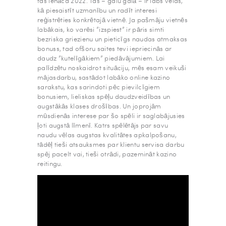
tas ienāca 2022. Tas – galu galā – ir labs veids,
kā piesaistīt uzmanību un radīt interesi
reģistrēties konkrētajā vietnē. Ja pašmāju vietnēs
labākais, ko varēsi ”izspiest” ir pāris simti
bezriska griezienu un pieticīgs naudas atmaksas
bonuss, tad ofšoru saites tevi iepriecinās ar
daudz ”kutelīgākiem” piedāvājumiem. Lai
palīdzētu noskaidrot situāciju, mēs esam veikuši
mājasdarbu, sastādot labāko online kazino
sarakstu, kas sarindoti pēc pievilcīgiem
bonusiem, lieliskas spēļu daudzveidības un
augstākās klases drošības. Un joprojām
mūsdienās interese par šo spēli ir saglabājusies
ļoti augstā līmenī. Katrs spēlētājs par savu
naudu vēlas augstas kvalitātes apkalpošanu,
tādēļ tieši atsauksmes par klientu servisa darbu
spēj pacelt vai, tieši otrādi, pazemināt kazino
reitingu.