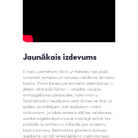
Jaunākais izdevums
E maki, piemēram, Skrill un Neteller, tiek plaši
izmantoti iemaksu un izmaksu veikšanai ārvalstu
kazino. Pirms ķeries pie laimesta izņemšanas, ir
jāņem vērā daži faktori – atspēle, naudas
atmazgāšanas pārbaudes, laika limiti u.
Totalizatorā ir iespējams veikt likmes ne tikai uz
spēles uzvarētājiem, bet dažādiem citiem
notikumiem. Ja kāda iemesla dēļ tas neizdodas,
uzstādi atgādinājumu savā mobilajā ierīcē; tas
palīdzēs izvairīties no vilšanās par izniekotu
kazino bonusu. Bezmaksas griezienu bonusa
iegūšana var būt ienesīgākā no visām bonusa