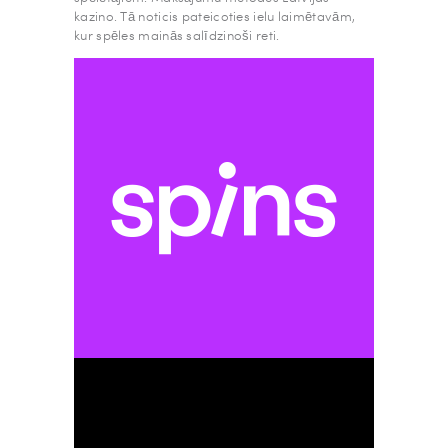
kazino. Tā noticis pateicoties ielu laimētavām,
kur spēles mainās salīdzinoši reti.