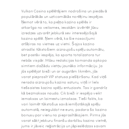
Vulkan Casino spēlētājiem nodrošina un piedāvā
populārākās un uzticamākās norēķinu iespējas.
Ņemot vērā to, ka peļņa kazino spēlēs ir
atkarīga no veiksmes, iesakām izvērtēt Jūsu
izredzes uzvarēt jebkurā sev interesējošajā
kazino spēlē. Ņem vērā, ka šie nosacījumi
atšķiras no vietnes uz vietni. Šajos kazino
atradīsi tūkstošiem aizraujošu spēļu automātu,
bet pastāv iespēja, ka sporta totalizatora tur
nebūs vispār. Mūsu redakcijas komanda apkopo
simtiem dažādu vietņu jaunāko informāciju. Ja
jūs spēlējat bieži un ar augstām likmēm, jūs
varat pieprasīt VIP statusa piešķiršanu. Kad viņš
nerada aizraujošu kazino saturu, viņš ir liels
tiešsaistes kazino spēļu entuziasts. Tas ir gandrīz
kā bezmaksas nauda. Cik bieži ir iespēja veikt
iemaksas un laimestu izmaksas. Tieši fakts, ka
vari laimēt tūkstošus savā iemīļotākajā spēļu
automatā, neieguldot ne euro, padara šo kazino
bonusu par vienu no pieprasītākajiem. Pirms jūs
varat sākt jebkuru finanšu darbību kazino vietnē,
jums ir jāveic reģistrācija un jāpieslēdzas savam