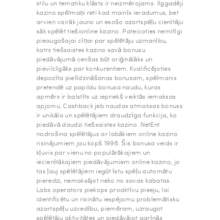
stilu un tematiku klāsts ir neizmērojams. Ilggadēji
kazino spēlmaņi reti kad mainīs ieradumus, bet
arvien vairāk jauno un esošo azartspēļu cienītāju
sāk spēlēt tiešionline kazino. Pateicoties nemitīgi
pieaugošajai cīņai par spēlētāju uzmanību,
katrs tiešsaistes kazino savā bonusu
piedāvājumā cenšas būt oriģinālāks un
pievilcīgāks par konkurentiem. Kvalificējoties
depozīta pielīdzināšanas bonusam, spēlmanis
pretendē uz papildu bonusa naudu, kuras
apmērs ir balstīts uz iepriekš veiktās iemaksas
apjomu. Cashback jeb naudas atmaksas bonuss
ir unikāla un spēlētājiem draudzīga funkcija, ko
piedāvā daudzi tiešsaistes kazino. NetEnt
nodrošina spēlētājus ar labākiem online kazino
risinājumiem jau kopš 1996. Šis bonusa veids ir
kļuvis par vienu no populārākajiem un
iecienītākajiem piedāvājumiem online kazino, jo
tas ļauj spēlētājiem iegūt īstu spēļu automātu
pieredzi, nemaksājot neko no savas kabatas.
Labs operators piekops proaktīvu pieeju, lai
identificētu un risinātu iespējamu problemātisku
azartspēļu uzvedību, piemēram, uzraugot
spēlētāju aktivitātes un piedāvājot agrīnās