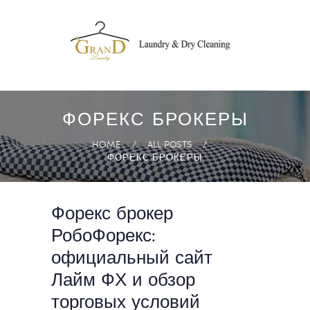
DROP OFF
LAUNDRY
FREE PICK-UP AND
DELIVERY
ECO-FRIENDLY
ФОРЕКС БРОКЕРЫ
PRODUCTS
HOME
ALL POSTS
FAST & HIGH
ФОРЕКС БРОКЕРЫ
QUALITY
ANYWHERE IN
Форекс брокер
ABUDHABI
РобоФорекс:
официальный сайт
Лайм ФХ и обзор
торговых условий