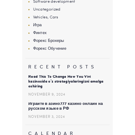
Software development
Uncategorized
Vehicles, Cars
Игра
Финтех
Форекс Брокеры
Форекс Обучение
RECENT POSTS
Read This To Change How You Vivi
kazinosida o’z strategiyalaringizni amalga
oshiring
NOVEMBER 9, 2024
Играйте в азино777 казино онлайн на
русском языке в РФ
NOVEMBER 3, 2024
CALENDAR