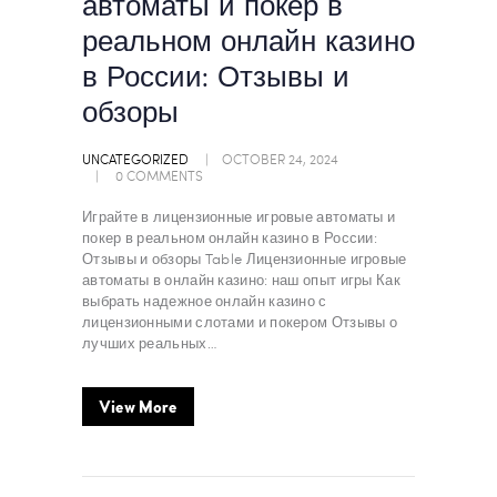
автоматы и покер в
реальном онлайн казино
в России: Отзывы и
обзоры
UNCATEGORIZED
OCTOBER 24, 2024
0
COMMENTS
Играйте в лицензионные игровые автоматы и
покер в реальном онлайн казино в России:
Отзывы и обзоры Table Лицензионные игровые
автоматы в онлайн казино: наш опыт игры Как
выбрать надежное онлайн казино с
лицензионными слотами и покером Отзывы о
лучших реальных…
View More