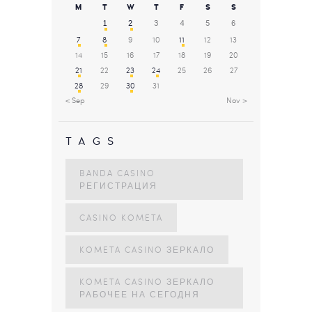
M
T
W
T
F
S
S
1
2
3
4
5
6
7
8
9
10
11
12
13
14
15
16
17
18
19
20
21
22
23
24
25
26
27
28
29
30
31
« Sep
Nov »
TAGS
BANDA CASINO
РЕГИСТРАЦИЯ
CASINO KOMETA
KOMETA CASINO ЗЕРКАЛО
KOMETA CASINO ЗЕРКАЛО
РАБОЧЕЕ НА СЕГОДНЯ