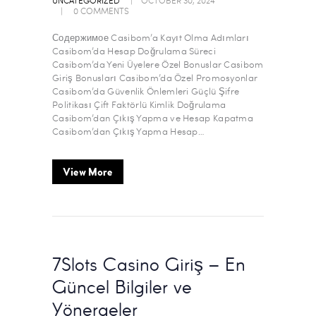
UNCATEGORIZED
OCTOBER 30, 2024
0
COMMENTS
Содержимое Casibom’a Kayıt Olma Adımları
Casibom’da Hesap Doğrulama Süreci
Casibom’da Yeni Üyelere Özel Bonuslar Casibom
Giriş Bonusları Casibom’da Özel Promosyonlar
Casibom’da Güvenlik Önlemleri Güçlü Şifre
Politikası Çift Faktörlü Kimlik Doğrulama
Casibom’dan Çıkış Yapma ve Hesap Kapatma
Casibom’dan Çıkış Yapma Hesap…
View More
7Slots Casino Giriş – En
Güncel Bilgiler ve
Yönergeler