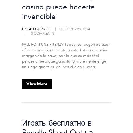
casino puede hacerte
invencible
UNCATEGORIZED
OCTOBER 23, 2024
0
COMMENTS
FALL FORTUNE FRENZY Todos los juegos de azar
ofrecen una cierta ventaja estadística al casino
margen de la casa, por lo que es más fácil
perder dinero que ganarlo. Simplemente elige
un juego que te guste, haz clic en «Juega…
View More
Играть бесплатно в