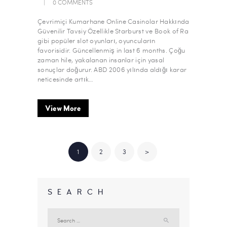
0
COMMENTS
Çevrimiçi Kumarhane Online Casinolar Hakkında
Güvenilir Tavsiy Özellikle Starburst ve Book of Ra
gibi popüler slot oyunları, oyuncuların
favorisidir. Güncellenmiş in last 6 months. Çoğu
zaman hile, yakalanan insanlar için yasal
sonuçlar doğurur. ABD 2006 yılında aldığı karar
neticesinde artık…
View More
POSTS
PAGE
1
PAGE
2
PAGE
3
>
PAGINATION
SEARCH
Search
for: