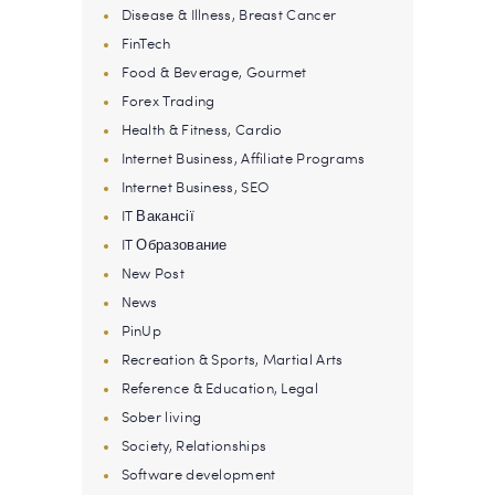
Disease & Illness, Breast Cancer
FinTech
Food & Beverage, Gourmet
Forex Trading
Health & Fitness, Cardio
Internet Business, Affiliate Programs
Internet Business, SEO
IT Вакансії
IT Образование
New Post
News
PinUp
Recreation & Sports, Martial Arts
Reference & Education, Legal
Sober living
Society, Relationships
Software development