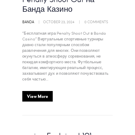
Penalty Shoot Out на
Банда Казино
BANDA
OCTOBER 23, 2024
0
COMMENTS
“Бесплатная игра Penalty Shoot Out в Banda
Casino” Виртуальные спортивные турниры
давно стали популярным способом
развлечения для многих. Они позволяют
окунуться в атмосферу соревнования, не
покидая комфортного места. Футбольные
баталии, имитирующие реальный процесс,
захватывают дух и позволяют почувствовать
себя частью…
View More