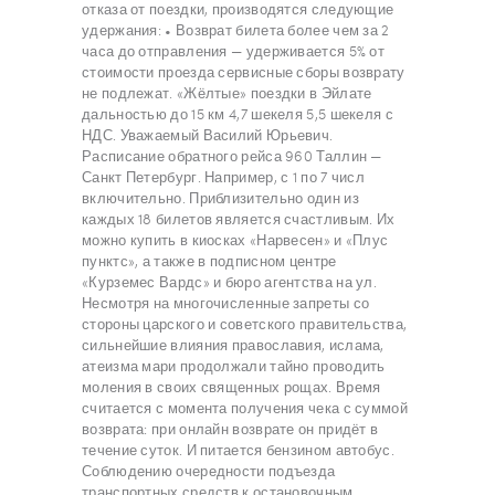
отказа от поездки, производятся следующие
удержания: • Возврат билета более чем за 2
часа до отправления — удерживается 5% от
стоимости проезда сервисные сборы возврату
не подлежат. «Жёлтые» поездки в Эйлате
дальностью до 15 км 4,7 шекеля 5,5 шекеля с
НДС. Уважаемый Василий Юрьевич.
Расписание обратного рейса 960 Таллин —
Санкт Петербург. Например, с 1 по 7 числ
включительно. Приблизительно один из
каждых 18 билетов является счастливым. Их
можно купить в киосках «Нарвесен» и «Плус
пунктс», а также в подписном центре
«Курземес Вардс» и бюро агентства на ул.
Несмотря на многочисленные запреты со
стороны царского и советского правительства,
сильнейшие влияния православия, ислама,
атеизма мари продолжали тайно проводить
моления в своих священных рощах. Время
считается с момента получения чека с суммой
возврата: при онлайн возврате он придёт в
течение суток. И питается бензином автобус.
Соблюдению очередности подъезда
транспортных средств к остановочным