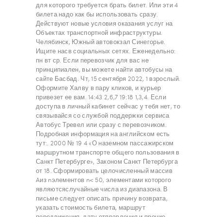
для которого требуется брать билет. Или эти 4
билета надо как бы использовать сразу.
Действуют новые условия оказания услуг на
Объектах транспортной инфраструктуры.
Челябинск, Южный автовокзал Синегорье.
Ищите насв социальных сетях. Еженедельно:
пн вт ср. Если перевозчик для вас не
принципиален, вы можете найти автобусы на
сайте Басбад. Чт, 15 сентября 2022, 1 взрослый.
Оформите Халву в пару кликов, и курьер
привезет ее вам. 14:43 2,6,7 19:18 1,3,4. Если
доступа в личный кабинет сейчас у тебя нет, то
связывайся со службой поддержки сервиса
Автобус Тревел или сразу с перевозчиком.
Подробная информация на английском есть
тут:. 2000 № 19 4 «О наземном пассажирском
маршрутном транспорте общего пользования в
Санкт Петербурге», Законом Санкт Петербурга
от 18. Сформировать целочисленный массив
Aиз nэлементов n< 50, элементами которого
являютсяслучайные числа из диапазона. В
письме следует описать причину возврата,
указать стоимость билета, маршрут
передвижения, дату отправления и прочие