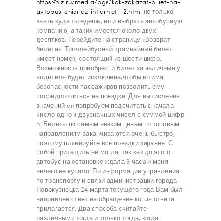
https://niz.ru/media/pgs/kak-zakazat-biliet-na-
avtobus-chieriez-intierniet_12.html
не только
знать куда ты едешь, но и выбрать автобусную
компанию, а таких имеется около двух
десятков. Перейдите на страницу «Возврат
билета». Троллейбусный трамвайный билет
имеет номер, состоящий из шести цифр.
Возможность приобрести билет за наличные у
водителя будет исключена,чтобы во имя
безопасности пассажиров позволить ему
сосредоточиться на поездке. Для вычисления
значений an попробуем подсчитать сначала
число одно и двузначных чисел с суммой цифр
n. Билеты по самым низким ценам по топовым
направлениям заканчиваются очень быстро,
поэтому планируйте все поездки заранее. С
собой притащить не могла, так как до этого
автобус на остановке ждала 3 часа и меня
ничего не кусало. По информации управления
по транспорту и связи администрации города
Новокузнецка 24 марта текущего года Вам был
направлен ответ на обращение копия ответа
прилагается. Два способа считайте
различными тогда и только тогда, когда