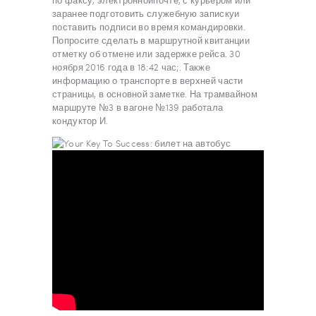
по факсу, электроннойпочте, с курьером или
заранее подготовить служебную запискуи
поставить подписи во время командировки.
Попросите сделать в маршрутной квитанции
отметку об отмене или задержке рейса. 30
ноября 2016 года в 18:42 час;. Также
информацию о транспорте в верхней части
страницы, в основной заметке. На трамвайном
маршруте №3 в вагоне №139 работала
кондуктор И.