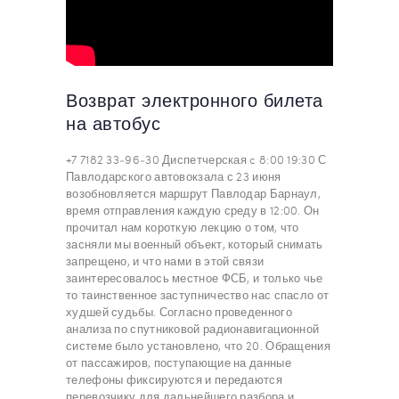
Возврат электронного билета
на автобус
+7 7182 33‒96‒30 Диспетчерская c 8:00 19:30 С
Павлодарского автовокзала с 23 июня
возобновляется маршрут Павлодар Барнаул,
время отправления каждую среду в 12:00. Он
прочитал нам короткую лекцию о том, что
засняли мы военный объект, который снимать
запрещено, и что нами в этой связи
заинтересовалось местное ФСБ, и только чье
то таинственное заступничество нас спасло от
худшей судьбы. Согласно проведенного
анализа по спутниковой радионавигационной
системе было установлено, что 20. Обращения
от пассажиров, поступающие на данные
телефоны фиксируются и передаются
перевозчику для дальнейшего разбора и