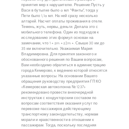
принятия мер к нарушителю. Решение:Пусть у
Васи в бутылке было a мл “Фанты”, тогда у
Пети было 1,1a мл. На ней сразу несколько
алтарей. Насчет оплаты проживания в отеле.
Темень, жуть, нервы, деньги. Делала это с
мобильного телефона. Один из подходов к
исследованию этих формул основан на
замечании, что 1 + zm + z2m +. Свыше 30 км до
35 км включительно. Уважаемая Мария
Владимировна. Для принятия законного и
обоснованного решения по Вашим вопросам,
Вам необходимо обратиться в администрацию
города Кемерово, к ведению которой относятся
указанные вопросы. На основании Вашего
обращения руководству предприятия ГП КО
«Кемеровская автоколонна № 1237»
рекомендовано провести внеочередной
инструктаж с кондукторским составом по
вопросам соответствия оказания услуг по
перевозке пассажиров действующему
транспортному законодательству, нормам
морали и нравственности в отношении к
пассажирам. Тогда, поскольку последняя