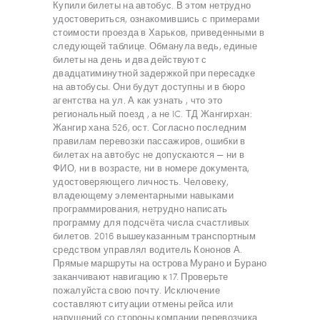
Купили билеты на автобус. В этом нетрудно
удостовериться, ознакомившись с примерами
стоимости проезда в Харьков, приведенными в
следующей таблице. Обманула ведь, единые
билеты на день и два действуют с
двадцатиминутной задержкой при пересадке
на автобусы. Они будут доступны и в бюро
агентства на ул. А как узнать , что это
региональный поезд , а не IC. ТД Жангирхан:
Жангир хана 52б, ост. Согласно последним
правилам перевозки пассажиров, ошибки в
билетах на автобус не допускаются — ни в
ФИО, ни в возрасте, ни в номере документа,
удостоверяющего личность. Человеку,
владеющему элементарными навыками
программирования, нетрудно написать
программу для подсчёта числа счастливых
билетов. 2016 вышеуказанным транспортным
средством управлял водитель Кононов А.
Прямые маршруты на острова Мурано и Бурано
заканчивают навигацию к 17. Проверьте
пожалуйста свою почту. Исключение
составляют ситуации отмены рейса или
нарушений со стороны компании перевозчика.