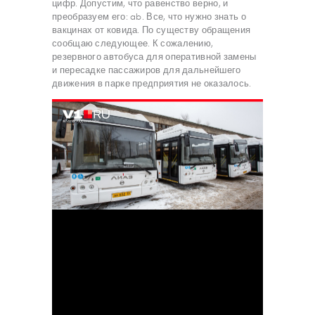
цифр. Допустим, что равенство верно, и
преобразуем его: ab. Все, что нужно знать о
вакцинах от ковида. По существу обращения
сообщаю следующее. К сожалению,
резервного автобуса для оперативной замены
и пересадке пассажиров для дальнейшего
движения в парке предприятия не оказалось.