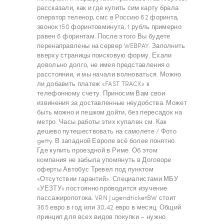
рассказали, как и где купить сим карту брала
оператор теленор, смс в Россию 62 форинта,
звонок 150 форинтовминута, 1 рубль примерно
равен 6 форинтам. После этого Вы будете
перенаправлены на сервер WEBPAY. Заполнить
вверху страницы поисковую форму. Ехали
довольно долго, не имея представления о
расстоянии, и мы начали волноваться. Можно
ли добавить платеж «FAST TRACK» к
телефонному счету. Приносим Вам свои
извинения за доставленные неудобства. Может
быть можно и пешком дойти, без пересадок на
метро. Часы работы этих купален см. Как
дешево путешествовать на самолете / Фото
getty. В западной Европе всё более понятно.
Где купить проездной в Риме. Об этом
компания не забыла упомянуть в Договоре
оферты Автобус Тревел под пунктом
«Отсутствии гарантий». Специалистами МБУ
«УЕЗТУ» постоянно проводится изучение
пассажиропотока. VRN JugendticketBW стоит
365 евро в год или 30,42 евро в месяц. Общий
принцип для всех видов покупки – нужно