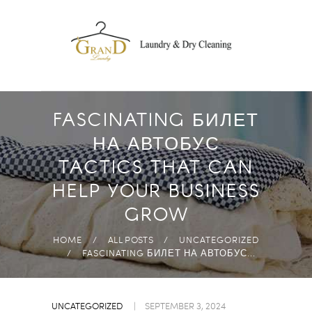
DROP OFF
LAUNDRY
FREE PICK-UP AND
DELIVERY
ECO-FRIENDLY
FASCINATING БИЛЕТ
PRODUCTS
НА АВТОБУС
FAST & HIGH
TACTICS THAT CAN
QUALITY
HELP YOUR BUSINESS
ANYWHERE IN
GROW
ABUDHABI
HOME
ALL POSTS
UNCATEGORIZED
FASCINATING БИЛЕТ НА АВТОБУС...
UNCATEGORIZED
SEPTEMBER 3, 2024