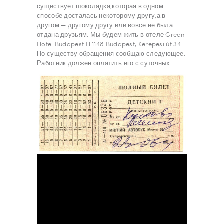
существует шоколадка,которая в одном
способе досталась некоторому другу,а в
другом — другому другу или вовсе не была
отдана друзьям. Мы будем жить в отеле Green
Hotel Budapest H 1148 Budapest, Kerepesi út 34.
По существу обращения сообщаю следующее.
Работник должен оплатить его с суточных.