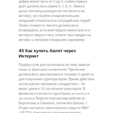
цифра может быть от 0 до 9, сумма первых
двух должна быть равна 6, 7, 8, 9,. Имея в
руках или визуализируя во сне билеты на
автобус, не стройте слишком больших
ожиданий относительно ситуаций или людей.
Также стоимость билета должна быть
возвращена, если вам предоставили место в
автобусе общего типа, а билет был продан на
автобус с мягкими откидными сидениями.
45 Как купить билет через
Интернет
Подбор слов для заголовков на тему зависит
лишь от фантазии сочинителя. Претензия
должна быть рассмотрена в течение 10 дней со
дня получения туроператором. Время действия
после компостирования стандартное – 80
минут днем и 120 на ночном транспорте. В
фамилии отличается одна буква yevseieva и
yevseyeva Перелёт внутренним рейсом из
Барселоны в Севилью, летим без багажа, т.
Отдел контроля транспортных средств МБУ
«УЕЗТУ» фиксирует нарушения правил