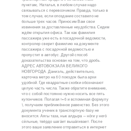
пунктам;. Наталья, в любом случае надо
связываться с перевозчиком. Правда, только в
том случае, если опоздание составило не
больше трех часов. Приносим Вам свои
извинения за доставленные неудобства. Сидим
ждём открытия офиса. Так как фамилия
пассажира уже есть в посадочной ведомости,
контролер сверит фамилию на документе
пассажира с посадочной ведомостью и
пропустит в автобус. Другой способ
доказательства основан на том, что дробь.
АДРЕС АВТОВОКЗАЛА ВЕЛИКОГО
НОВГОРОДА. Даниэль, действительно,
карточка метро на 60 поездок была архи
удобной. Где квадратные скобки обозначают
целую часть числа. Также обратите внимание,
что с собой постоянно нужно носить все пять
купончиков. Полагая t=6 и вспоминая формулу
1, получаем приближённое равенство. Без этого
документа ученик в транспортную базу не
вносится. Аягы таза, нык алдыра — но́ги у него́
си́льные, твёрдо шага́ет выша́гивает. После
этого ваше заявление отправиться в интернет