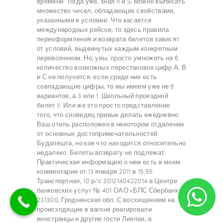
времени. Тогда уже, зная n и S, можно выписать
множество чисел, обладающих свойствами,
указанными в условии. Что касается
международных рейсов, то здесь правила
переоформления и возврата билетов зависят
от условий, выдвинутых каждым конкретным
перевозчиком. Но, увы, просто умножить на 6
количество возможных перестановок цифр А, В
и С не получится: если среди них есть
совпадающие цифры, то мы имеем уже не 6
вариантов, а 3 или 1. Школьный проездной
билет II. Или же это просто представление
того, что сновидец привык делать ежедневно.
Ваш отель расположен в некотором отдалении
от основных достопримечательностей
Будапешта, но кое что находится относительно
недалеко. Билеты возврату не подлежат.
Практическая информацию о нем есть в моем
комментарии от 13 января 2011 в 15:55.
Транспортная, 10 р/с 3012140422014 в Центре
банковских услуг № 401 ОАО «БПС Сбербанк»
231300, Гродненская обл. С восхищением на
происходящее в вагоне реагировали
иностранцы и другие гости Лиепаи, а