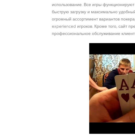
использование. Все игры функционируют
быструю загрузку и максимально удобны
огромный ассортимент вариантов покера, 
experienced игроков. Кроме того, сайт п
профессиональное обслуживание клиент