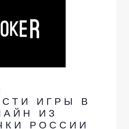
:
СТИ ИГРЫ В
ЛАЙН ИЗ
ЧКИ РОССИИ