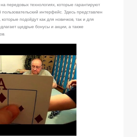
 на передовых технологиях, которые гарантируют
й пользовательский интерфейс. Здесь представлен
которые подойдут как для новичков, так и для
редлагает щедрые бонусы и акции, а также
ов.