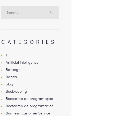
Search
for:
CATEGORIES
1
Artificial intelligence
Bahsegel
Banda
blog
Bookkeeping
Bootcamp de programação
Bootcamp de programación
Business, Customer Service