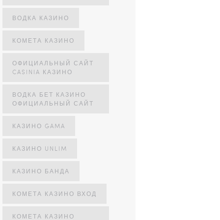
ВОДКА КАЗИНО
КОМЕТА КАЗИНО
ОФИЦИАЛЬНЫЙ САЙТ
CASINIA КАЗИНО
ВОДКА БЕТ КАЗИНО
ОФИЦИАЛЬНЫЙ САЙТ
КАЗИНО GAMA
КАЗИНО UNLIM
КАЗИНО БАНДА
КОМЕТА КАЗИНО ВХОД
КОМЕТА КАЗИНО