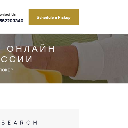
ontact Us
Schedule a Pickup
552203340
Р ОНЛАЙН
ОССИИ
ПОКЕР...
SEARCH