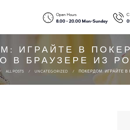
DROP OFF
Open Hours
C
LAUNDRY
8.00 - 20.00 Mon-Sunday
0
FREE PICK-UP AND
DELIVERY
М: ИГРАЙТЕ В ПОКЕ
О В БРАУЗЕРЕ ИЗ Р
ECO-FRIENDLY
PRODUCTS
ALL POSTS
UNCATEGORIZED
ПОКЕРДОМ: ИГРАЙТЕ В 
FAST & HIGH
QUALITY
ANYWHERE IN
ABUDHABI