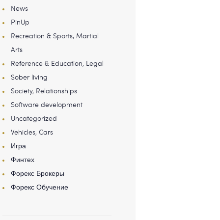
News
PinUp
Recreation & Sports, Martial
Arts
Reference & Education, Legal
Sober living
Society, Relationships
Software development
Uncategorized
Vehicles, Cars
Игра
Финтех
Форекс Брокеры
Форекс Обучение