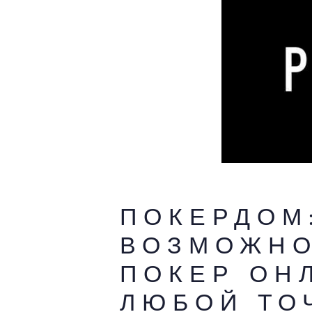
ПОКЕРДОМ
ВОЗМОЖНО
ПОКЕР ОН
ЛЮБОЙ ТО