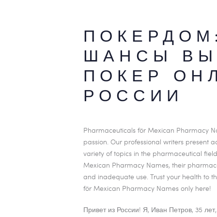
ПОКЕРДОМ
ШАНСЫ ВЫ
ПОКЕР ОН
РОССИИ
Pharmaceuticals för Mexican Pharmacy Nam
passion. Our professional writers present 
variety of topics in the pharmaceutical fiel
Mexican Pharmacy Names, their pharmacologi
and inadequate use. Trust your health to 
för Mexican Pharmacy Names only here!
Привет из России! Я, Иван Петров, 35 ле