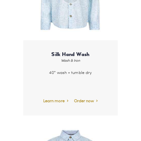
Silk Hand Wash
Wash & Iron
40° wash + tumble dry
Learn more
Order now