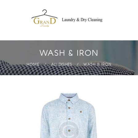
DROP OFF
LAUNDRY
FREE PICK-UP AND
DELIVERY
ECO-FRIENDLY
WASH & IRON
PRODUCTS
HOME
ALL DISHES
WASH & IRON
FAST & HIGH
QUALITY
ANYWHERE IN
ABUDHABI