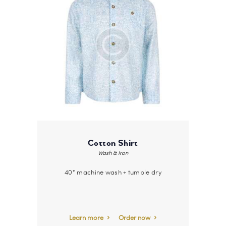
Cotton Shirt
Wash & Iron
40° machine wash + tumble dry
Learn more
Order now