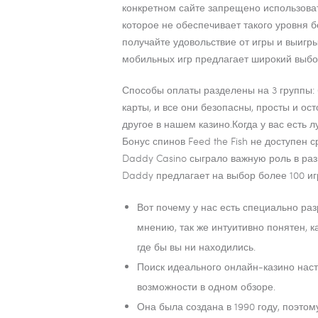
конкретном сайте запрещено использова
которое не обеспечивает такого уровня б
получайте удовольствие от игры и выигр
мобильных игр предлагает широкий выбор
Способы оплаты разделены на 3 группы:
карты, и все они безопасны, просты и ос
другое в нашем казино.Когда у вас есть л
Бонус спинов Feed the Fish не доступен с
Daddy Casino сыграло важную роль в раз
Daddy предлагает на выбор более 100 иг
Вот почему у нас есть специально ра
мнению, так же интуитивно понятен, к
где бы вы ни находились.
Поиск идеального онлайн-казино насто
возможности в одном обзоре.
Она была создана в 1990 году, поэтом