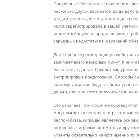
Популярные бесплатные видеослоты дост
несколько других вариантов, когда дело 
кредитную или дебетовую карту для внес
карта зарегистрирована в вашей учетной
игроков, к бонусу не предъявляются тре
серьезных недостатков и нареканий обна
Даже процесс регистрации разработан та
занимает всего несколько минут. К ним 
бесплатные деньги, бесплатные уроки иг
внутриигровые предложения. Способы сня
поэтому у игроков будет выбор, нужно л
деньги, или они хотят получить свои ден
Это означает, что игроки не соревнуются
могут сыграть в несколько игр, которые м
беспокойства, когда вы являетесь основ
интересных игровых автоматов и других и
клиенты обязательно найдут именно то, ч