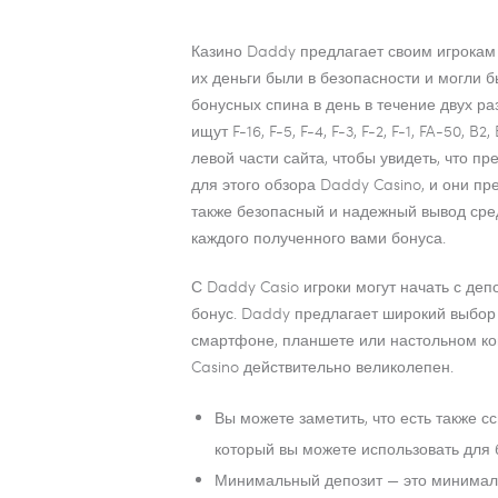
Казино Daddy предлагает своим игрокам 
их деньги были в безопасности и могли 
бонусных спина в день в течение двух р
ищут F-16, F-5, F-4, F-3, F-2, F-1, FA-50, 
левой части сайта, чтобы увидеть, что п
для этого обзора Daddy Casino, и они п
также безопасный и надежный вывод сред
каждого полученного вами бонуса.
С Daddy Casio игроки могут начать с депо
бонус. Daddy предлагает широкий выбор 
смартфоне, планшете или настольном к
Casino действительно великолепен.
Вы можете заметить, что есть также с
который вы можете использовать для 
Минимальный депозит — это минималь