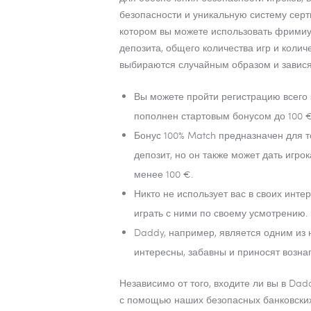
безопасности и уникальную систему серт
котором вы можете использовать фримиу
депозита, общего количества игр и колич
выбираются случайным образом и завися
Вы можете пройти регистрацию всего з
пополнен стартовым бонусом до 100 €
Бонус 100% Match предназначен для т
депозит, но он также может дать игр
менее 100 €.
Никто не использует вас в своих инте
играть с ними по своему усмотрению.
Daddy, например, является одним из 
интересны, забавны и приносят возна
Независимо от того, входите ли вы в Da
с помощью наших безопасных банковских