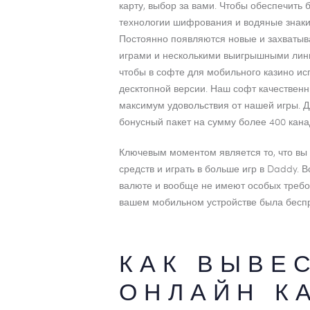
карту, выбор за вами. Чтобы обеспечить 
технологии шифрования и водяные знаки
Постоянно появляются новые и захваты
играми и несколькими выигрышными лини
чтобы в софте для мобильного казино ис
десктопной версии. Наш софт качественны
максимум удовольствия от нашей игры. Д
бонусный пакет на сумму более 400 кана
Ключевым моментом является то, что вы 
средств и играть в больше игр в Daddy.
валюте и вообще не имеют особых требов
вашем мобильном устройстве была бесп
КАК ВЫВЕ
ОНЛАЙН К