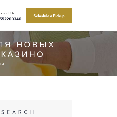
ontact Us
Schedule a Pickup
552203340
ДЛЯ НОВЫХ
 КАЗИНО
Я...
SEARCH