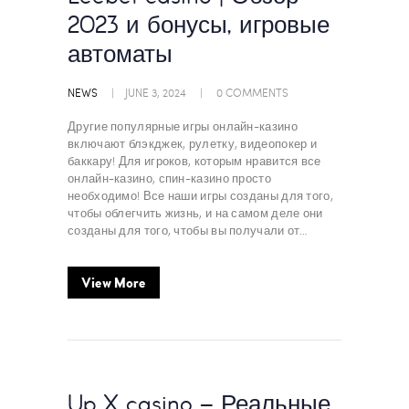
2023 и бонусы, игровые
автоматы
NEWS
JUNE 3, 2024
0
COMMENTS
Другие популярные игры онлайн-казино
включают блэкджек, рулетку, видеопокер и
баккару! Для игроков, которым нравится все
онлайн-казино, спин-казино просто
необходимо! Все наши игры созданы для того,
чтобы облегчить жизнь, и на самом деле они
созданы для того, чтобы вы получали от…
View More
Up X casino – Реальные