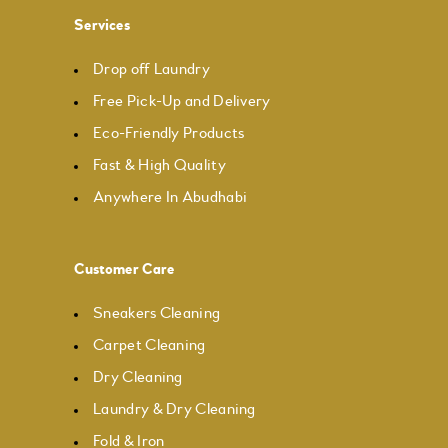
Services
Drop off Laundry
Free Pick-Up and Delivery
Eco-Friendly Products
Fast & High Quality
Anywhere In Abudhabi
Customer Care
Sneakers Cleaning
Carpet Cleaning
Dry Cleaning
Laundry & Dry Cleaning
Fold & Iron