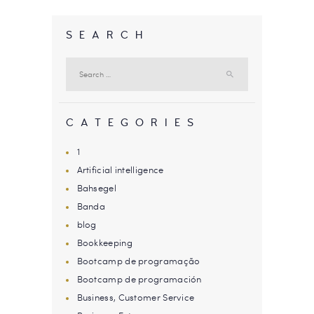
SEARCH
Search
for:
CATEGORIES
1
Artificial intelligence
Bahsegel
Banda
blog
Bookkeeping
Bootcamp de programação
Bootcamp de programación
Business, Customer Service