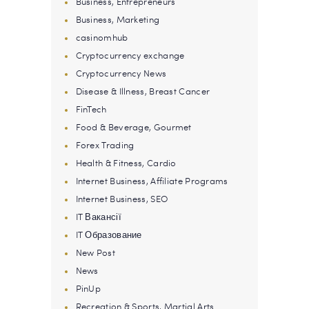
Business, Entrepreneurs
Business, Marketing
casinomhub
Cryptocurrency exchange
Cryptocurrency News
Disease & Illness, Breast Cancer
FinTech
Food & Beverage, Gourmet
Forex Trading
Health & Fitness, Cardio
Internet Business, Affiliate Programs
Internet Business, SEO
IT Вакансії
IT Образование
New Post
News
PinUp
Recreation & Sports, Martial Arts