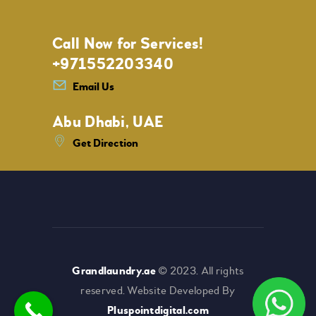
Call Now for Services!
+971552203340
Email Us
Abu Dhabi, UAE
Get Direction
Grandlaundry.ae
© 2023. All rights
reserved. Website Developed By
Pluspointdigital.com