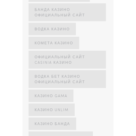
БАНДА КАЗИНО
ОФИЦИАЛЬНЫЙ САЙТ
ВОДКА КАЗИНО
КОМЕТА КАЗИНО
ОФИЦИАЛЬНЫЙ САЙТ
CASINIA КАЗИНО
ВОДКА БЕТ КАЗИНО
ОФИЦИАЛЬНЫЙ САЙТ
КАЗИНО GAMA
КАЗИНО UNLIM
КАЗИНО БАНДА