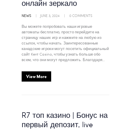
онлайн зеркало
NEWS
JUNE 3, 2024
0
COMMENTS
Вы можете попробовать наши игровые
автоматы бесплатно, просто перейдите на
страницу наших игр и нажмите на любую из
ссылок, чтобы начать. Заинтересованные
канадские игроки могут посетить официальный
сайт Kent Casino, чтобы узнать больше обо
всем, что они могут предложить. Благодаря…
View More
R7 топ казино | Бонус на
первый депозит, live