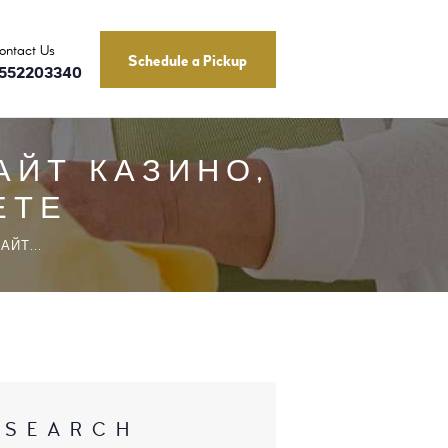
ontact Us
Schedule a Pickup
552203340
АЙТ КАЗИНО,
ЕТЕ
АЙТ...
SEARCH