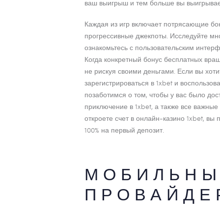
ваш выигрыш и тем больше вы выигрывае
Каждая из игр включает потрясающие бо
прогрессивные джекпоты. Исследуйте мно
ознакомьтесь с пользовательским интерф
Когда конкретный бонус бесплатных вращ
не рискуя своими деньгами. Если вы хоти
зарегистрироваться в 1xbet и воспользо
позаботимся о том, чтобы у вас было дос
приключение в 1xbet, а также все важные
откроете счет в онлайн-казино 1xbet, вы
100% на первый депозит.
МОБИЛЬНЫ
ПРОВАЙДЕ