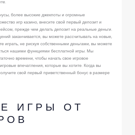
те.
нусы, более высокие джекпоты и огромные
жество игр казино, внесите свой первый депозит и
ейсом, прежде чем делать депозит на реальные деньги.
ений заканчивается, вы можете рассчитывать на новые,
те играть, не рискуя собственными деньгами, вы можете
ваться нашими функциями бесплатной игры. Мы
таточно времени, чтобы начать свое игровое
 игровые впечатления, которые вы хотите. Когда вы
 получите свой первый приветственный бонус в размере
Е ИГРЫ ОТ
РОВ