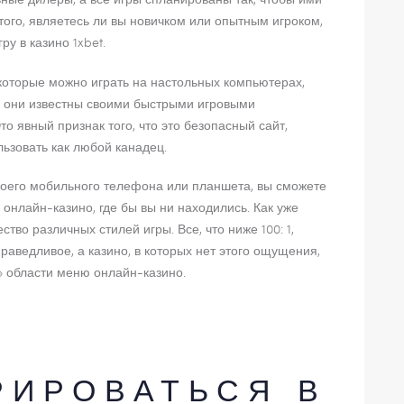
того, являетесь ли вы новичком или опытным игроком,
у в казино 1xbet.
 которые можно играть на настольных компьютерах,
е они известны своими быстрыми игровыми
о явный признак того, что это безопасный сайт,
льзовать как любой канадец.
воего мобильного телефона или планшета, вы сможете
онлайн-казино, где бы вы ни находились. Как уже
тво различных стилей игры. Все, что ниже 100: 1,
раведливое, а казино, в которых нет этого ощущения,
й» области меню онлайн-казино.
РИРОВАТЬСЯ В