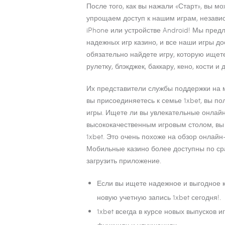
После того, как вы нажали «Старт», вы м
упрощаем доступ к нашим играм, независи
iPhone или устройстве Android! Мы пред
надежных игр казино, и все наши игры до
обязательно найдете игру, которую ищет
рулетку, блэкджек, баккару, кено, кости и 
Их представители службы поддержки на м
вы присоединяетесь к семье 1xbet, вы по
игры. Ищете ли вы увлекательные онлайн
высококачественным игровым столом, вы
1xbet. Это очень похоже на обзор онлайн
Мобильные казино более доступны по ср
загрузить приложение.
Если вы ищете надежное и выгодное к
новую учетную запись 1xbet сегодня!.
1xbet всегда в курсе новых выпусков 