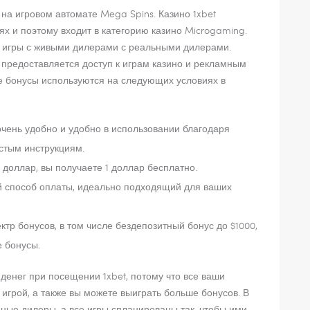
 на игровом автомате Mega Spins. Казино 1xbet
ях и поэтому входит в категорию казино Microgaming.
в игры с живыми дилерами с реальными дилерами.
м предоставляется доступ к играм казино и рекламным
е бонусы используются на следующих условиях в
чень удобно и удобно в использовании благодаря
стым инструкциям.
1 доллар, вы получаете 1 доллар бесплатно.
 способ оплаты, идеально подходящий для ваших
ктр бонусов, в том числе бездепозитный бонус до $1000,
 бонусы.
денег при посещении 1xbet, потому что все ваши
игрой, а также вы можете выиграть больше бонусов. В
ьные дилеры, а все игры спланированы так, чтобы ими