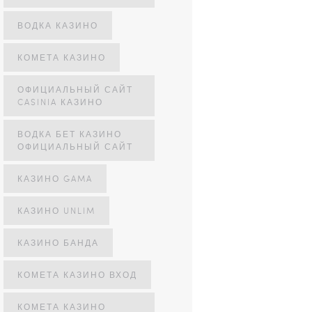
ВОДКА КАЗИНО
КОМЕТА КАЗИНО
ОФИЦИАЛЬНЫЙ САЙТ
CASINIA КАЗИНО
ВОДКА БЕТ КАЗИНО
ОФИЦИАЛЬНЫЙ САЙТ
КАЗИНО GAMA
КАЗИНО UNLIM
КАЗИНО БАНДА
КОМЕТА КАЗИНО ВХОД
КОМЕТА КАЗИНО