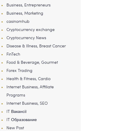
Business, Entrepreneurs
Business, Marketing
casinomhub
Cryptocurrency exchange
Cryptocurrency News
Disease & Illness, Breast Cancer
FinTech
Food & Beverage, Gourmet
Forex Trading
Health & Fitness, Cardio
Internet Business, Affiliate
Programs
Internet Business, SEO
IT Вакансії
IT Образование
New Post