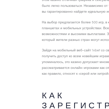
было легко пользоваться. Независимо от 
вы гарантированно найдете идеальную игр
На выбор предлагается более 500 игр, в
планшетах и мобильных устройствах. Вс
возможностями и высокими выплатами. Эт
который жители разных стран могут испо
Зайдя на мобильный веб-сайт 1xbet со с
получить доступ ко всем новейшим играм 
упоминалось, это казино допускает множес
рассматривается онлайн-игроками как сп
как правило, относят к «серой или хитро
КАК
ЗАРЕГИСТ