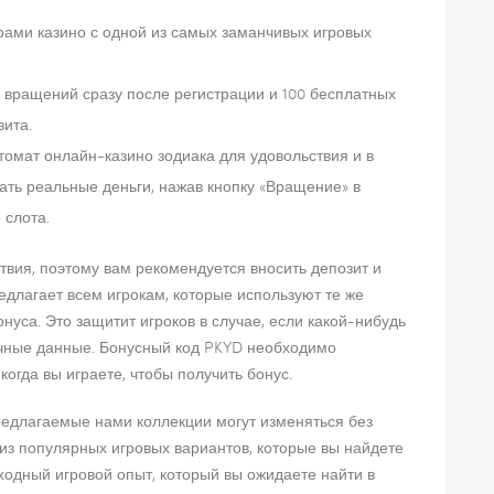
ми казино с одной из самых заманчивых игровых
х вращений сразу после регистрации и 100 бесплатных
ита.
томат онлайн-казино зодиака для удовольствия и в
ать реальные деньги, нажав кнопку «Вращение» в
 слота.
ствия, поэтому вам рекомендуется вносить депозит и
редлагает всем игрокам, которые используют те же
уса. Это защитит игроков в случае, если какой-нибудь
чные данные. Бонусный код PKYD необходимо
когда вы играете, чтобы получить бонус.
редлагаемые нами коллекции могут изменяться без
из популярных игровых вариантов, которые вы найдете
сходный игровой опыт, который вы ожидаете найти в