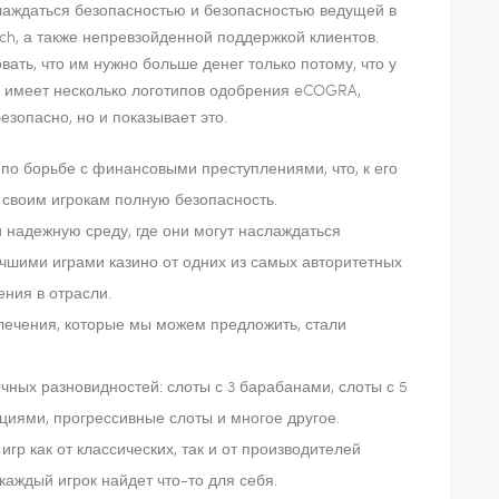
слаждаться безопасностью и безопасностью ведущей в
h, а также непревзойденной поддержкой клиентов.
вать, что им нужно больше денег только потому, что у
ka имеет несколько логотипов одобрения eCOGRA,
езопасно, но и показывает это.
о борьбе с финансовыми преступлениями, что, к его
т своим игрокам полную безопасность.
надежную среду, где они могут наслаждаться
чшими играми казино от одних из самых авторитетных
ния в отрасли.
влечения, которые мы можем предложить, стали
чных разновидностей: слоты с 3 барабанами, слоты с 5
иями, прогрессивные слоты и многое другое.
игр как от классических, так и от производителей
каждый игрок найдет что-то для себя.