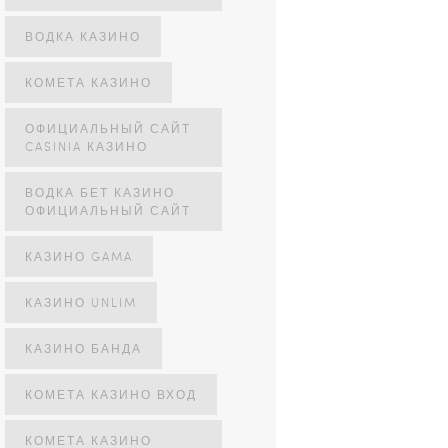
ВОДКА КАЗИНО
КОМЕТА КАЗИНО
ОФИЦИАЛЬНЫЙ САЙТ
CASINIA КАЗИНО
ВОДКА БЕТ КАЗИНО
ОФИЦИАЛЬНЫЙ САЙТ
КАЗИНО GAMA
КАЗИНО UNLIM
КАЗИНО БАНДА
КОМЕТА КАЗИНО ВХОД
КОМЕТА КАЗИНО