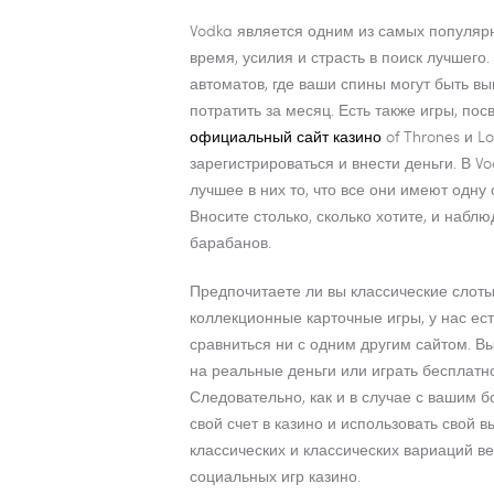
Vodka является одним из самых популяр
время, усилия и страсть в поиск лучшего
автоматов, где ваши спины могут быть 
потратить за месяц. Есть также игры, п
официальный сайт казино
of Thrones и L
зарегистрироваться и внести деньги. В V
лучшее в них то, что все они имеют одн
Вносите столько, сколько хотите, и наб
барабанов.
Предпочитаете ли вы классические слоты
коллекционные карточные игры, у нас ес
сравниться ни с одним другим сайтом. В
на реальные деньги или играть бесплатн
Следовательно, как и в случае с вашим 
свой счет в казино и использовать свой 
классических и классических вариаций в
социальных игр казино.