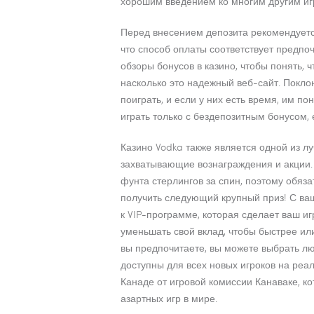
хорошим введением ко многим другим игр
Перед внесением депозита рекомендуетс
что способ оплаты соответствует предп
обзоры бонусов в казино, чтобы понять, 
насколько это надежный веб-сайт. Покло
поиграть, и если у них есть время, им по
играть только с бездепозитным бонусом, 
Казино Vodka также является одной из лу
захватывающие вознаграждения и акции.
фунта стерлингов за спин, поэтому обяза
получить следующий крупный приз! С ваш
к VIP-программе, которая сделает ваш и
уменьшать свой вклад, чтобы быстрее и
вы предпочитаете, вы можете выбрать лю
доступны для всех новых игроков на реал
Канаде от игровой комиссии Канаваке, к
азартных игр в мире.