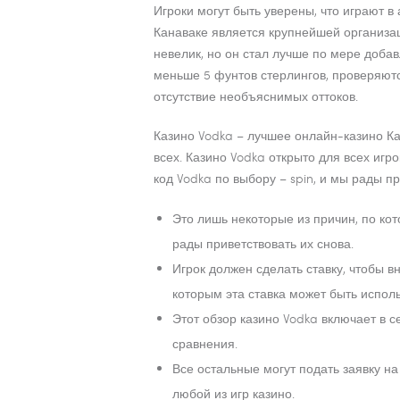
Игроки могут быть уверены, что играют в
Канаваке является крупнейшей организац
невелик, но он стал лучше по мере добав
меньше 5 фунтов стерлингов, проверяют
отсутствие необъяснимых оттоков.
Казино Vodka – лучшее онлайн-казино К
всех. Казино Vodka открыто для всех игр
код Vodka по выбору – spin, и мы рады п
Это лишь некоторые из причин, по ко
рады приветствовать их снова.
Игрок должен сделать ставку, чтобы в
которым эта ставка может быть исполь
Этот обзор казино Vodka включает в 
сравнения.
Все остальные могут подать заявку на
любой из игр казино.