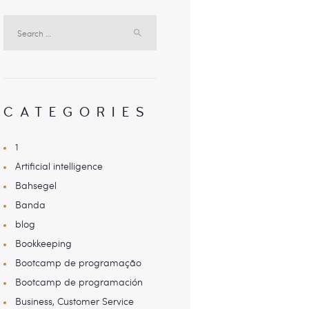
Search
for:
CATEGORIES
1
Artificial intelligence
Bahsegel
Banda
blog
Bookkeeping
Bootcamp de programação
Bootcamp de programación
Business, Customer Service