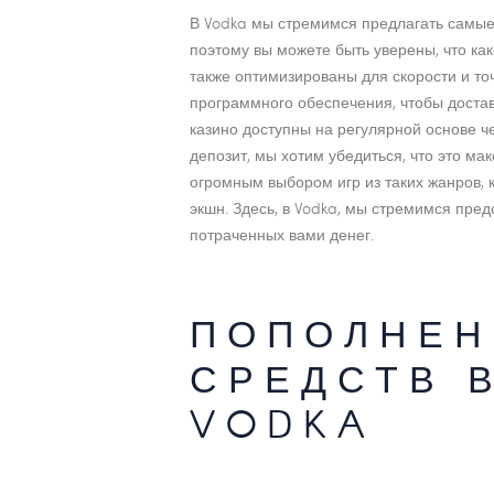
В Vodka мы стремимся предлагать самые 
поэтому вы можете быть уверены, что как
также оптимизированы для скорости и то
программного обеспечения, чтобы достав
казино доступны на регулярной основе че
депозит, мы хотим убедиться, что это мак
огромным выбором игр из таких жанров, к
экшн. Здесь, в Vodka, мы стремимся пред
потраченных вами денег.
ПОПОЛНЕН
СРЕДСТВ 
VODKA