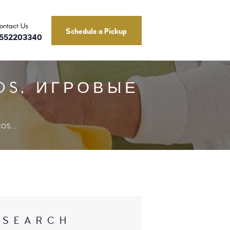
ontact Us
Schedule a Pickup
552203340
OS, ИГРОВЫЕ
OS...
SEARCH