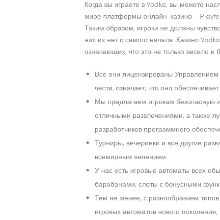
Когда вы играете в Vodka, вы можете на
мире платформы онлайн-казино – Playtec
Таким образом, игроки не должны чувство
них их нет с самого начала. Казино Vod
означающих, что это не только весело и б
Все они лицензированы Управлением п
чести, означает, что оно обеспечивае
Мы предлагаем игрокам безопасную и 
отличными развлечениями, а также лу
разработчиков программного обеспече
Турниры, вечеринки и все другие раз
всемирным явлением.
У нас есть игровые автоматы всех обы
барабанами, слоты с бонусными функц
Тем не менее, с разнообразием типов 
игровых автоматов нового поколения, 