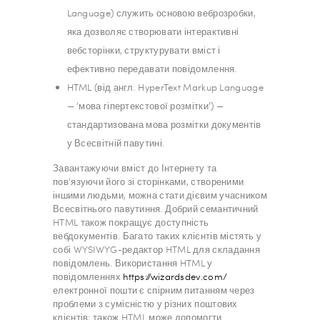
Language) служить основою веброзробки,
яка дозволяє створювати інтерактивні
вебсторінки, структурувати вміст і
ефективно передавати повідомлення.
HTML (від англ. HyperText Markup Language
— ‘мова гіпертекстової розмітки’) —
стандартизована мова розмітки документів
у Всесвітній павутині.
Завантажуючи вміст до Інтернету та
пов’язуючи його зі сторінками, створеними
іншими людьми, можна стати дієвим учасником
Всесвітнього павутиння. Добрий семантичний
HTML також покращує доступність
вебдокументів. Багато таких клієнтів містять у
собі WYSIWYG-редактор HTML для складання
повідомлень. Використання HTML у
повідомленнях
https://wizardsdev.com/
електронної пошти є спірним питанням через
проблеми з сумісністю у різних поштових
клієнтів; також HTML може допомогти