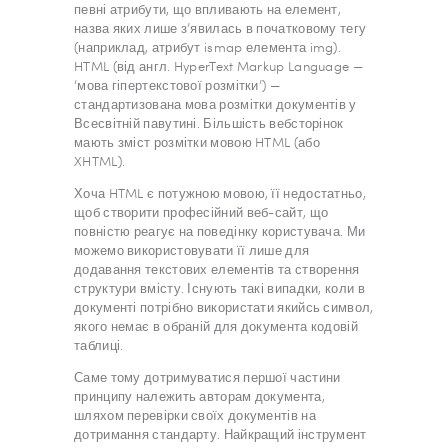
певні атрибути, що впливають на елемент,
назва яких лише з’явилась в початковому тегу
(наприклад, атрибут ismap елемента img).
HTML (від англ. HyperText Markup Language —
‘мова гіпертекстової розмітки’) —
стандартизована мова розмітки документів у
Всесвітній павутині. Більшість вебсторінок
мають зміст розмітки мовою HTML (або
XHTML).
Хоча HTML є потужною мовою, її недостатньо,
щоб створити професійний веб-сайт, що
повністю реагує на поведінку користувача. Ми
можемо використовувати її лише для
додавання текстових елементів та створення
структури вмісту. Існують такі випадки, коли в
документі потрібно використати якийсь символ,
якого немає в обраній для документа кодовій
таблиці.
Саме тому дотримуватися першої частини
принципу належить авторам документа,
шляхом перевірки своїх документів на
дотримання стандарту. Найкращий інструмент