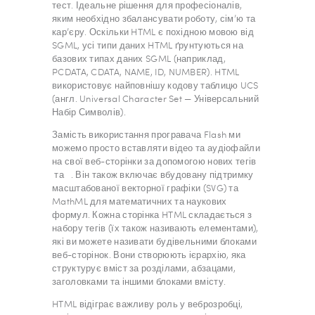
тест. Ідеальне рішення для професіоналів,
яким необхідно збалансувати роботу, сім’ю та
кар’єру. Оскільки HTML є похідною мовою від
SGML, усі типи даних HTML ґрунтуються на
базових типах даних SGML (наприклад,
PCDATA, CDATA, NAME, ID, NUMBER). HTML
використовує найповнішу кодову таблицю UCS
(англ. Universal Character Set — Універсальний
Набір Символів).
Замість використання програвача Flash ми
можемо просто вставляти відео та аудіофайли
на свої веб-сторінки за допомогою нових тегів
та . Він також включає вбудовану підтримку
масштабованої векторної графіки (SVG) та
MathML для математичних та наукових
формул. Кожна сторінка HTML складається з
набору тегів (їх також називають елементами),
які ви можете називати будівельними блоками
веб-сторінок. Вони створюють ієрархію, яка
структурує вміст за розділами, абзацами,
заголовками та іншими блоками вмісту.
HTML відіграє важливу роль у веброзробці,