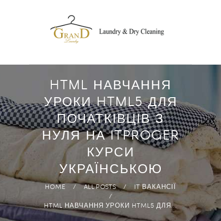
DROP OFF
LAUNDRY
FREE PICK-UP AND
DELIVERY
ECO-FRIENDLY
HTML НАВЧАННЯ
PRODUCTS
УРОКИ HTML5 ДЛЯ
FAST & HIGH
ПОЧАТКІВЦІВ З
QUALITY
НУЛЯ НА ITPROGER
ANYWHERE IN
КУРСИ
ABUDHABI
УКРАЇНСЬКОЮ
HOME
ALL POSTS
IT ВАКАНСІЇ
HTML НАВЧАННЯ УРОКИ HTML5 ДЛЯ...