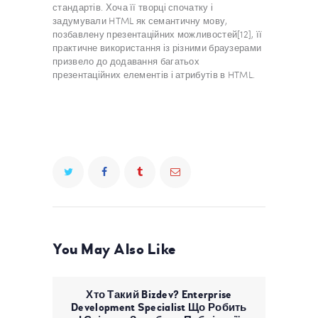
стандартів. Хоча її творці спочатку і
задумували HTML як семантичну мову,
позбавлену презентаційних можливостей[12], її
практичне використання із різними браузерами
призвело до додавання багатьох
презентаційних елементів і атрибутів в HTML.
You May Also Like
Хто Такий Bizdev? Enterprise
Development Specialist Що Робить