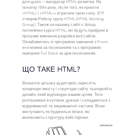
для цього — валідатор HTML-розмітки. На
початку 1994 року, після того, як проєкти
«HTML» і «HTML+» втратили свою силу, IETF
створив Робочу групу HTML (HTML Working
Group). Також на нашому сайті є більш
поглиблені курси HTML, які будуть пройдені в
програмі вивчення розробки веб сайтів.
Ознайомитись із програмою навчання з Front-
end можна за посиланням та з програмою
навчання Full Stack за цим посиланням.
ЩО ТАКЕ HTML?
Визначте цільову аудиторію, окресліть
концепцію вмісту і структури сайту та розробіть
дизайн, який відповідає вашим цілям. Теги
розташовані в кутових дужках і складаються з
відкриваючої та закриваючої частини. Вони
виступають як будівельні блоки, які
визначають структуру вебсторінки.