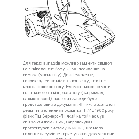
Для таких випадків можливо замінити символ
на еквівалентне йому SGML-посилання на
символ (мнемоніку). Деякі елементи,
наприклад br, не містять контенту, тож і не
мають кінцевого тегу. Елемент може не мати
початкового та кінцевого тегу (наприклад,
елемент head), проте він завжди буде
представлений в документі.[4] Нижче зазначені
деякі типи елементів розмітки HTML. 1980 року
фізик Тім Бернерс-Лі, який на той час був
співробітником CERN, запропонував і
прототипував систему INQUIRE, яка мала
полегшити сумісне користування документами