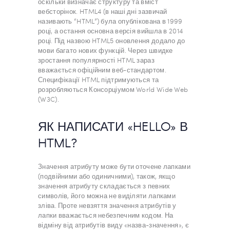
оскільки визначає структуру та вміст
вебсторінок. HTML4 (в наші дні зазвичай
називають “HTML”) була опублікована в 1999
році, а остання основна версія вийшла в 2014
році. Під назвою HTML5 оновлення додало до
мови багато нових функцій. Через швидке
зростання популярності HTML зараз
вважається офіційним веб-стандартом.
Специфікації HTML підтримуються та
розробляються Консорціумом World Wide Web
(W3C).
ЯК НАПИСАТИ «HELLO» В
HTML?
Значення атрибуту може бути оточене лапками
(подвійними або одиничними), також, якщо
значення атрибуту складається з певних
символів, його можна не виділяти лапками
зліва. Проте невзяття значення атрибутів у
лапки вважається небезпечним кодом. На
відміну від атрибутів виду «назва-значення», є