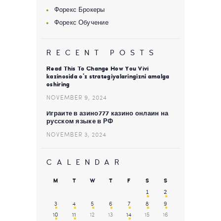
Форекс Брокеры
Форекс Обучение
RECENT POSTS
Read This To Change How You Vivi
kazinosida o’z strategiyalaringizni amalga
oshiring
NOVEMBER 9, 2024
Играйте в азино777 казино онлайн на
русском языке в РФ
NOVEMBER 3, 2024
CALENDAR
M
T
W
T
F
S
S
1
2
3
4
5
6
7
8
9
10
11
12
13
14
15
16