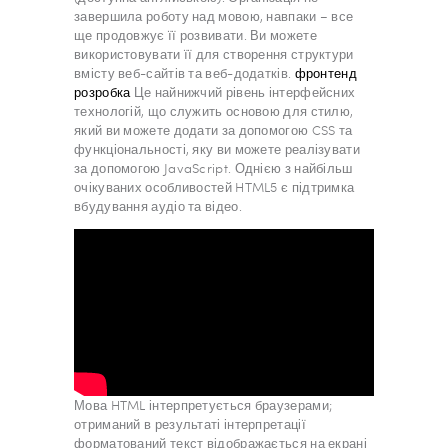
завершила роботу над мовою, навпаки – все
ще продовжує її розвивати. Ви можете
використовувати її для створення структури
вмісту веб-сайтів та веб-додатків.
фронтенд
розробка
Це найнижчий рівень інтерфейсних
технологій, що служить основою для стилю,
який ви можете додати за допомогою CSS та
функціональності, яку ви можете реалізувати
за допомогою JavaScript. Однією з найбільш
очікуваних особливостей HTML5 є підтримка
вбудування аудіо та відео.
Мова HTML інтерпретується браузерами;
отриманий в результаті інтерпретації
форматований текст відображається на екрані