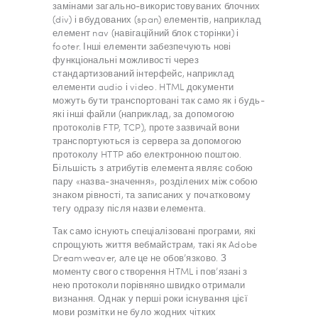
замінами загально-використовуваних блочних
(div) і вбудованих (span) елементів, наприклад
елемент nav (навігаційний блок сторінки) і
footer. Інші елементи забезпечують нові
функціональні можливості через
стандартизований інтерфейс, наприклад
елементи audio і video. HTML документи
можуть бути транспортовані так само як і будь-
які інші файли (наприклад, за допомогою
протоколів FTP, TCP), проте зазвичай вони
транспортуються із сервера за допомогою
протоколу HTTP або електронною поштою.
Більшість з атрибутів елемента являє собою
пару «назва-значення», розділених між собою
знаком рівності, та записаних у початковому
тегу одразу після назви елемента.
Так само існують спеціалізовані програми, які
спрощують життя вебмайстрам, такі як Adobe
Dreamweaver, але це не обов’язково. З
моменту свого створення HTML і пов’язані з
нею протоколи порівняно швидко отримали
визнання. Однак у перші роки існування цієї
мови розмітки не було жодних чітких