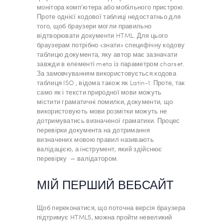
монітора комп’ютера або мобільного пристрою.
Проте однієї кодової таблиці недостатньо для
того, щоб браузери могли правильно
відтворювати документи HTML. Для цього
браузерам потрібно «знати» специфічну кодову
таблицю документа, яку автор має зазначати
завжди в елементі meta із параметром charset.
За замовчуванням використовується кодова
таблиця ISO , відома також як Latin-1. Проте, так
само як і тексти природної мови можуть
містити граматичні помилки, документи, що
використовують мови розмітки можуть не
дотримуватись визначеної граматики. Процес
перевірки документа на дотримання
визначених мовою правил називають
валідацією, а інструмент, який здійснює
перевірку — валідатором.
МІЙ ПЕРШИЙ ВЕБСАЙТ
Щоб переконатися, що поточна версія браузера
підтримує HTML5, можна пройти невеликий