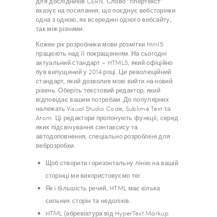
для дослідників CERN. Слово “гіпертекст”
вказує на посилання, що поєднує вебсторінки
одна з одною, як всередині одного вебсайту,
так між різними.
Кожен рік розробники мови розмітки html5
працюють над її покращенням. На сьогодні
актуальний стандарт – HTML5, який офіційно
був випущений у 2014 році. Це революційний
стандарт, який дозволив мові вийти на новий
рівень. Оберіть текстовий редактор, який
відповідає вашим потребам. До популярних
належать Visual Studio Code, Sublime Text та
Atom. Ці редактори пропонують функції, серед
яких підсвічування синтаксису та
автодоповнення, спеціально розроблені для
веброзробки.
Щоб створити горизонтальну лінію на вашій
сторінці ми використовуємо тег .
Як і більшість речей, HTML має кілька
сильних сторін та недоліків.
HTML (абревіатура від HyperText Markup