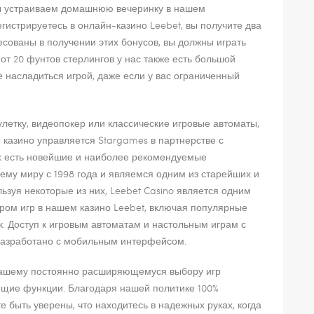
ы устраиваем домашнюю вечеринку в нашем
егистрируетесь в онлайн-казино Leebet, вы получите два
есованы в получении этих бонусов, вы должны играть
от 20 фунтов стерлингов у нас также есть большой
е насладиться игрой, даже если у вас ограниченный
рулетку, видеопокер или классические игровые автоматы,
е казино управляется Stargames в партнерстве с
х есть новейшие и наиболее рекомендуемые
сему миру с 1998 года и являемся одним из старейших и
ьзуя некоторые из них, Leebet Casino является одним
ром игр в нашем казино Leebet, включая популярные
к. Доступ к игровым автоматам и настольным играм с
t разработано с мобильным интерфейсом.
 нашему постоянно расширяющемуся выбору игр
ющие функции. Благодаря нашей политике 100%
 быть уверены, что находитесь в надежных руках, когда