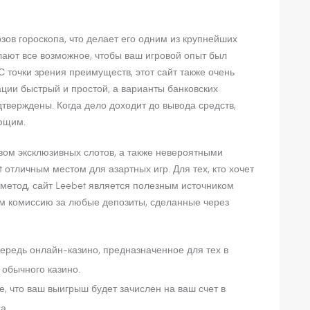
зов гороскопа, что делает его одним из крупнейших
лают все возможное, чтобы ваш игровой опыт был
С точки зрения преимуществ, этот сайт также очень
ации быстрый и простой, а варианты банковских
верждены. Когда дело доходит до вывода средств,
ющим.
вом эксклюзивных слотов, а также невероятными
отличным местом для азартных игр. Для тех, кто хочет
 метод, сайт Leebet является полезным источником
м комиссию за любые депозиты, сделанные через
очередь онлайн-казино, предназначенное для тех в
 обычного казино.
е, что ваш выигрыш будет зачислен на ваш счет в
а.