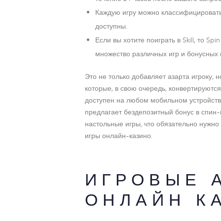
Каждую игру можно классифицировать
доступны.
Если вы хотите поиграть в Skill, то 
множество различных игр и бонусных 
Это не только добавляет азарта игроку, 
которые, в свою очередь, конвертируют
доступен на любом мобильном устройстве
предлагает бездепозитный бонус в спин-к
настольные игры, что обязательно нужно
игры онлайн-казино.
ИГРОВЫЕ 
ОНЛАЙН К