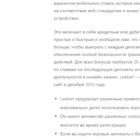
вариантов мобильных ставок, которые мы 
на соответствие веб-стандартам и може
устройствах.
Это включает в себя кредитные или дебето
простые и быстрые и сообщили нам, что 
больше, чтобы выиграть с каждым депози
обеспечения полной безопасности транза
действий. Для всех бонусов требуется 2
по ставкам на последующие депозиты ил
деятельности в онлайн-казино. Leebet —
сайт в декабре 2015 года.
Leebet предлагает различные приветс
максимально долго использовать игро
Он имеет множество различных способ
вносится во время регистрации.
Если вы ищете игровые автоматы с б