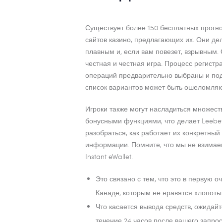
Существует более 150 бесплатных прогно
сайтов казино, предлагающих их. Они де
плавным и, если вам повезет, взрывным. 
честная и честная игра. Процесс регистр
операций предварительно выбраны и подт
список вариантов может быть ошеломля
Игроки также могут насладиться множест
бонусными функциями, что делает Leebet 
разобраться, как работает их конкретный
информации. Помните, что мы не взимае
Instant eWallet.
Это связано с тем, что это в первую 
Канаде, которым не нравятся хлопоты
Что касается вывода средств, ожидайт
течение 24 часов после вашего запрос