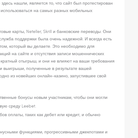
здесь нашли, является то, что сайт был протестирован
т использоваться на самых разных мобильных
вые карты, Neteller, Skrill и банковские переводы. Они
служба поддержки была очень надежной. И всегда есть
том, который вы делаете. Это необходимо для
кций на сайте и отсутствия записи мошеннических
5-кратный отыгрыш, и они не влияют на ваши требования
и выигрыши, полученные в результате вашей
 одно из новейших онлайн-казино, запустившее свой
твенные бонусы новым участникам, чтобы они могли
вую среду Leebet.
ов оплаты, таких как дебет или кредит, и обычно
онусными функциями, прогрессивными джекпотами и