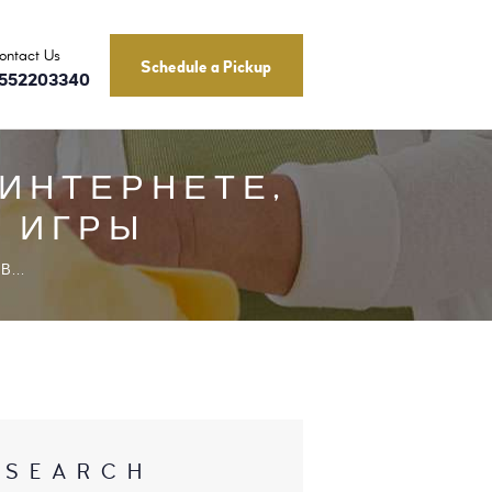
ontact Us
Schedule a Pickup
552203340
 ИНТЕРНЕТЕ,
 ИГРЫ
...
SEARCH