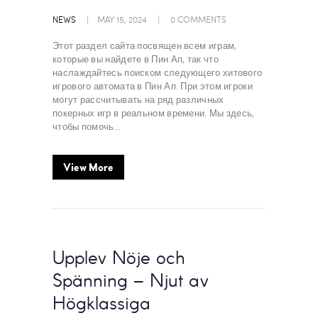
NEWS
MAY 15, 2024
0
COMMENTS
Этот раздел сайта посвящен всем играм,
которые вы найдете в Пин Ап, так что
наслаждайтесь поиском следующего хитового
игрового автомата в Пин Ап. При этом игроки
могут рассчитывать на ряд различных
покерных игр в реальном времени. Мы здесь,
чтобы помочь…
View More
Upplev Nöje och
Spänning – Njut av
Högklassiga