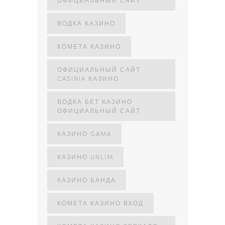
ВОДКА КАЗИНО
КОМЕТА КАЗИНО
ОФИЦИАЛЬНЫЙ САЙТ
CASINIA КАЗИНО
ВОДКА БЕТ КАЗИНО
ОФИЦИАЛЬНЫЙ САЙТ
КАЗИНО GAMA
КАЗИНО UNLIM
КАЗИНО БАНДА
КОМЕТА КАЗИНО ВХОД