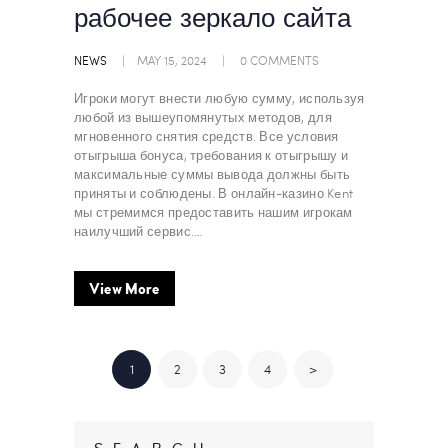
рабочее зеркало сайта
NEWS
MAY 15, 2024
0
COMMENTS
Игроки могут внести любую сумму, используя
любой из вышеупомянутых методов, для
мгновенного снятия средств. Все условия
отыгрыша бонуса, требования к отыгрышу и
максимальные суммы вывода должны быть
приняты и соблюдены. В онлайн-казино Kent
мы стремимся предоставить нашим игрокам
наилучший сервис.…
View More
POSTS
PAGE
1
PAGE
2
PAGE
3
PAGE
4
>
PAGINATION