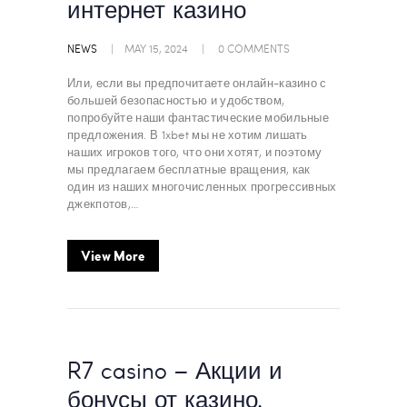
интернет казино
NEWS
MAY 15, 2024
0
COMMENTS
Или, если вы предпочитаете онлайн-казино с
большей безопасностью и удобством,
попробуйте наши фантастические мобильные
предложения. В 1xbet мы не хотим лишать
наших игроков того, что они хотят, и поэтому
мы предлагаем бесплатные вращения, как
один из наших многочисленных прогрессивных
джекпотов,…
View More
R7 casino – Акции и
бонусы от казино,