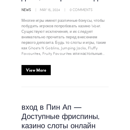
NEWS
MAY 15, 2024
0
COMMENTS
Многие игры имеют различные бонусы, чтобы
побудить игроков попробовать казино 1xbet.
Существуют исключения, и их следует
внимательно прочитать перед внесением
первого депозита. Будь то слоты и игры, такие
как Ghosts N Goblins, Jumping Jacks, Fluffy
Favourites, Fruity Favourites или настольные…
View More
вход в Пин Ап —
Доступные фриспины,
казино слоты онлайн