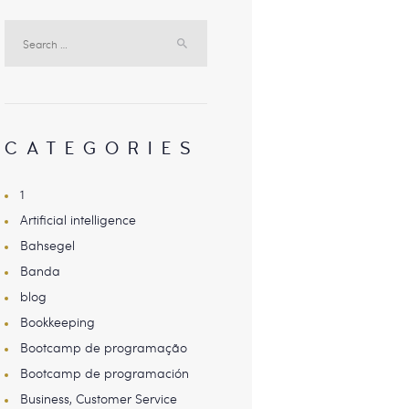
Search
for:
CATEGORIES
1
Artificial intelligence
Bahsegel
Banda
blog
Bookkeeping
Bootcamp de programação
Bootcamp de programación
Business, Customer Service