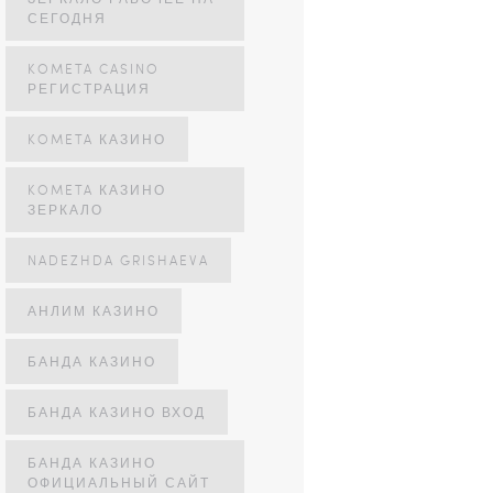
СЕГОДНЯ
KOMETA CASINO
РЕГИСТРАЦИЯ
KOMETA КАЗИНО
KOMETA КАЗИНО
ЗЕРКАЛО
NADEZHDA GRISHAEVA
АНЛИМ КАЗИНО
БАНДА КАЗИНО
БАНДА КАЗИНО ВХОД
БАНДА КАЗИНО
ОФИЦИАЛЬНЫЙ САЙТ