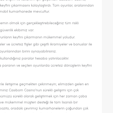
eyfini çıkarmasını kolaylaştırdı. Tüm oyunlar, aralarından
e mobil kumarhanede mevcuttur.
n olmak için gerçekleştirebileceğiniz tüm riskli
güvenlik ekibimiz var.
yunların keyfini çıkarmanın mükemmel yoludur.
r ve ücretsiz fişler gibi çeşitli ikramiyeler ve bonuslar ile
yunlarından birini oynayabilirsiniz.
ullandığınız paralar hesaba yatırılacaktır.
 paranın ve seçilen oyunlarda ücretsiz dönüşlerin keyfini
mle iletişime geçmekten çekinmeyin; elimizden gelen en
iminiz Casibom Casino’nun sürekli gelişimi için çok
nümüzü sürekli olarak geliştirmek için her zaman çaba
ve mükemmel müşteri desteği ile tam lisanslı bir
zito, oradaki çevrimiçi kumarhanelerin çoğundan çok