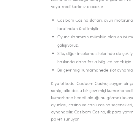
veya kredi kartınız olacaktır.
Casibom Casino slotları, oyun motorun
tarafından üretilmiştir.
Oyuncularımızın mümkün olan en iyi mo
çalışıyoruz.
Site, diğer inceleme sitelerinde de çok i
hakkında daha fazla bilgi edinmek için 
Bir çevrimiçi kumarhanede slot oynamay
Kıyafet kodu: Casibom Casino, saygın bir ç
sahip, aile dostu bir çevrimiçi kumarhaned
kumarhane hedefi olduğunu görmek kolaydı
oyunları, casino ve canlı casino seçenekle
oynanabilir. Casibom Casino, ilk para yatı
paketi sunuyor.