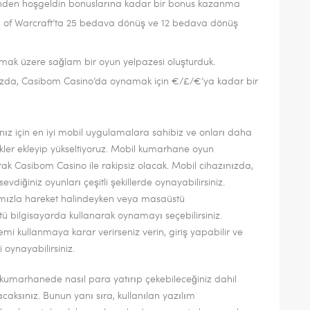
rinden hoşgeldin bonuslarına kadar bir bonus kazanma
rld of Warcraft’ta 25 bedava dönüş ve 12 bedava dönüş
lmak üzere sağlam bir oyun yelpazesi oluşturduk.
uzda, Casibom Casino’da oynamak için €/£/€’ya kadar bir
nız için en iyi mobil uygulamalara sahibiz ve onları daha
llikler ekleyip yükseltiyoruz. Mobil kumarhane oyun
rak Casibom Casino ile rakipsiz olacak. Mobil cihazınızda,
diğiniz oyunları çeşitli şekillerde oynayabilirsiniz.
mızla hareket halindeyken veya masaüstü
tü bilgisayarda kullanarak oynamayı seçebilirsiniz.
temi kullanmaya karar verirseniz verin, giriş yapabilir ve
 oynayabilirsiniz.
 kumarhanede nasıl para yatırıp çekebileceğiniz dahil
aksınız. Bunun yanı sıra, kullanılan yazılım