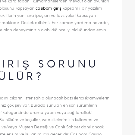
bil ve kara tabanlı kumarhanelerden mevcut olan oyunları
tablosunu kapsayan
casibom giriş
kapsamlı bir yazılım
kliflerin yanı sıra ipuçları ve tavsiyeleri kapsayan
nmaktadır. Destek ekibimiz her zaman yardıma hazırdır;
ile olan deneyiminizin olabildiğince iyi olduğundan emin
IRIŞ SORUNU
ÜLÜR?
dını çıkarın, ister sahip olunacak bazı ilerici ikramiyelerin
ğiniz çok şey var. Burada sunulan en son sürümlerin
r’ kategorisinde arama yapın veya sağ taraftaki
 Bu hüküm ve koşullar, web sitelerimizin kullanımı ve
leri ve/veya Müşteri Desteği ve Canlı Sohbet dahil ancak
ze erişim ve kullanım için geçerlidir. Casibom Casino,