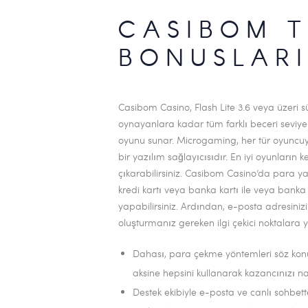
CASIBOM T
BONUSLARI
Casibom Casino, Flash Lite 3.6 veya üzeri 
oynayanlara kadar tüm farklı beceri seviyeler
oyunu sunar. Microgaming, her tür oyuncuya
bir yazılım sağlayıcısıdır. En iyi oyunlar
çıkarabilirsiniz. Casibom Casino’da para ya
kredi kartı veya banka kartı ile veya bank
yapabilirsiniz. Ardından, e-posta adresinizi
oluşturmanız gereken ilgi çekici noktalara y
Dahası, para çekme yöntemleri söz konus
aksine hepsini kullanarak kazancınızı nak
Destek ekibiyle e-posta ve canlı sohbetten