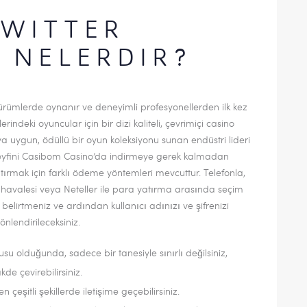
WITTER
 NELERDIR?
sürümlerde oynanır ve deneyimli profesyonellerden ilk kez
indeki oyuncular için bir dizi kaliteli, çevrimiçi casino
 uygun, ödüllü bir oyun koleksiyonu sunan endüstri lideri
ın keyfini Casibom Casino’da indirmeye gerek kalmadan
tırmak için farklı ödeme yöntemleri mevcuttur. Telefonla,
a havalesi veya Neteller ile para yatırma arasında seçim
 belirtmeniz ve ardından kullanıcı adınızı ve şifrenizi
önlendirileceksiniz.
u olduğunda, sadece bir tanesiyle sınırlı değilsiniz,
de çevirebilirsiniz.
 çeşitli şekillerde iletişime geçebilirsiniz.