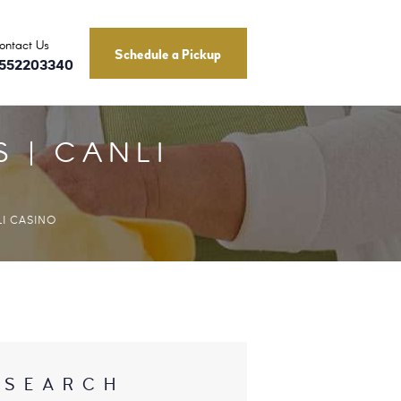
ontact Us
Schedule a Pickup
552203340
S | CANLI
LI CASINO
SEARCH