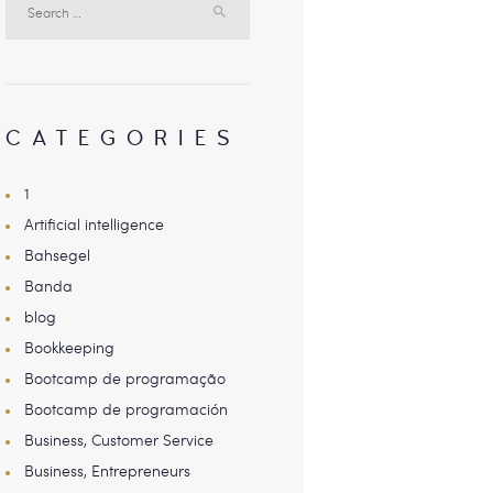
for:
CATEGORIES
1
Artificial intelligence
Bahsegel
Banda
blog
Bookkeeping
Bootcamp de programação
Bootcamp de programación
Business, Customer Service
Business, Entrepreneurs