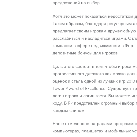
предложений на выбор.
Хотя это может показаться недостатком д
Таким образом, благодаря регулярным а
предлагает своим игрокам дружелюбную 
расслабиться и насладиться играми. От
компании в сфере недвижимости в Форт-
депозитные бонусы для игроков.
Цель этого состоит в том, чтобы игроки
прогрессивного джекпота как можно дол
оценок и стала одной из лучших игр 2013 
Tower Award of Excellence. Существует тр
логин игрока и логин гостя. Вы можете и
ходу. В R7 представлен огромный выбор 
каждым спином.
Наше отмеченное наградами программно
компьютерах, планшетах и мобильных уст