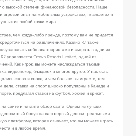
 о высокой степени финансовой безопасности. Наше
й игровой опыт на мобильных устройствах, планшетах и
тупных из любой точки мира.
трее, чем когда-либо прежде, поэтому вам не придется
осредоточиться на развлечениях. Казино R7 также
очувствовать себя авантюристами и сыграть в одни из
R7 управляется Crown Resorts Limited, одной из
чений. Как игрок, вы можете наслаждаться такими
тка, видеопокер, блэкджек и многое другое. У нас есть
ались снова и снова, и чем больше вы играете, тем
 деле, ставки на спорт широко популярны в Канаде и
орте, предлагая ставки на футбол, хоккей и крикет.
на сайте и читайте обзор сайта. Одним из лучших
ездепозитный бонус на ваш первый депозит реальными
ую платформу, которая означает, что вы можете играть
места и в любое время.