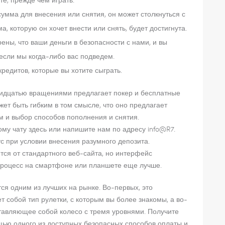
сумма для внесения или снятия, он может столкнуться с
, которую он хочет внести или снять, будет достигнута.
рены, что ваши деньги в безопасности с нами, и вы
 если мы когда-либо вас подведем.
редитов, которые вы хотите сыграть.
тридцатью вращениями предлагает покер и бесплатные
жет быть гибким в том смысле, что оно предлагает
м и выбор способов пополнения и снятия.
му чату здесь или напишите нам по адресу info@R7.
с при условии внесения разумного депозита.
ся от стандартного веб-сайта, но интерфейс
 процесс на смартфоне или планшете еще лучше.
ся одним из лучших на рынке. Во-первых, это
т собой тип рулетки, с которым вы более знакомы, а во-
ставляющее собой колесо с тремя уровнями. Получите
щью одного из доступных безопасных способов оплаты и