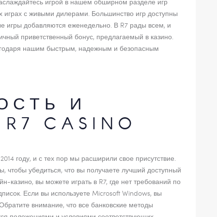
Наслаждайтесь игрой в нашем обширном разделе игр
х играх с живыми дилерами. Большинство игр доступны
ые игры добавляются еженедельно. В R7 рады всем, и
личный приветственный бонус, предлагаемый в казино.
годаря нашим быстрым, надежным и безопасным
ОСТЬ И
 R7 CASINO
2014 году, и с тех пор мы расширили свое присутствие.
ы, чтобы убедиться, что вы получаете лучший доступный
н-казино, вы можете играть в R7, где нет требований по
писок. Если вы используете Microsoft Windows, вы
Обратите внимание, что все банковские методы
тся положениями и условиями соответствующих