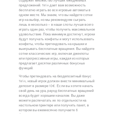
содержит множество лучших ежедневных
предложений. 1Win дает вам возможность
бесплатно играть во все игровые автоматы в
одном месте. Мы знаем, что вы найдете сотни
игр на выбор, но мы рекомендуем сыграть
лишь в несколько – в наши слоты лучше всего
играть один раз, чтобы получить максимальное
удовольствие. Пока минимум достигнут, игроки
будут получать конфеты и могут использовать
конфеты, чтобы претендовать на крышки и
выигрывать бесплатные вращения. Вы найдете
сотни классических игр, включая джекпоты
или прогрессивные игры, каждая из которых
предлагает десятки различных бонусных
функций.
Чтобы претендовать на бездепозитный бонус
1Win, новый игрок должен внести минимальный
депозит в размере 10€. Если вы хотите начать
свой день на ура, раунд бесплатных вращений
всегда будет хорошим началом. Вы даже
можете распечатать их по отдельности на
настольном принтере или получить пакет, в
котором вы ежемесячно получаете 6