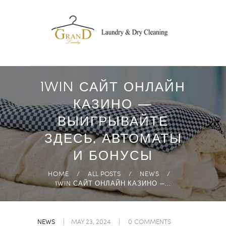
DROP OFF
LAUNDRY
FREE PICK-UP AND
DELIVERY
ECO-FRIENDLY
1WIN САЙТ ОНЛАЙН
PRODUCTS
КАЗИНО —
FAST & HIGH
ВЫИГРЫВАЙТЕ
QUALITY
ЗДЕСЬ, АВТОМАТЫ
ANYWHERE IN
И БОНУСЫ
ABUDHABI
HOME
ALL POSTS
NEWS
1WIN САЙТ ОНЛАЙН КАЗИНО —...
NEWS
MAY 23, 2024
0
COMMENTS