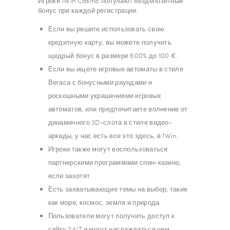
Игроки 1Win Casino получают бездепозитный
бонус при каждой регистрации.
Если вы решите использовать свою
кредитную карту, вы можете получить
щедрый бонус в размере 600% до 100 €.
Если вы ищете игровые автоматы в стиле
Вегаса с бонусными раундами и
роскошными украшениями игровых
автоматов, или предпочитаете волнение от
динамичного 3D-слота в стиле видео-
аркады, у нас есть все это здесь, в 1Win.
Игроки также могут воспользоваться
партнерскими программами спин-казино,
если захотят.
Есть захватывающие темы на выбор, такие
как море, космос, земля и природа.
Пользователи могут получить доступ к
сайту 24/7 и могут наслаждаться чем