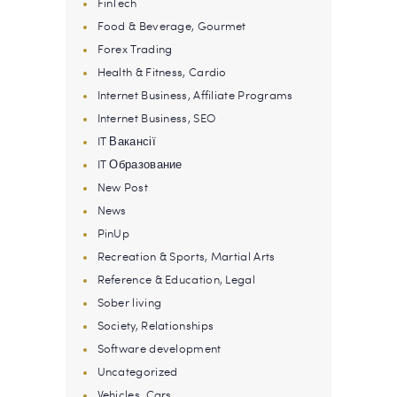
FinTech
Food & Beverage, Gourmet
Forex Trading
Health & Fitness, Cardio
Internet Business, Affiliate Programs
Internet Business, SEO
IT Вакансії
IT Образование
New Post
News
PinUp
Recreation & Sports, Martial Arts
Reference & Education, Legal
Sober living
Society, Relationships
Software development
Uncategorized
Vehicles, Cars