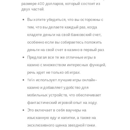
размере 400 долларов, который состоит из
двух частей.
Вы хотите убедиться, что вы осторожны с
тем, что вы делаете каждый раз, когда
кладете деньги на свой банковский счет,
особенно если вы собираетесь положить
деньги на свой счет в казино в первый раз.
Предлагая все те же отличные игры в
казино с множеством интересных функций,
речь идет не только об играх.
1Win использует лучшие игры онлайн-
казино и добавляет удобство для
мобильных устройств, что обеспечивает
фантастический игровой опыт на ходу.
Это включает в себя ваучеры на
изысканную еду и напитки, а также на
эксклюзивного щенка звездной гонки.