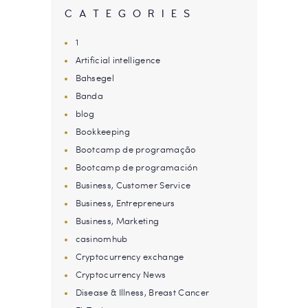
CATEGORIES
1
Artificial intelligence
Bahsegel
Banda
blog
Bookkeeping
Bootcamp de programação
Bootcamp de programación
Business, Customer Service
Business, Entrepreneurs
Business, Marketing
casinomhub
Cryptocurrency exchange
Cryptocurrency News
Disease & Illness, Breast Cancer