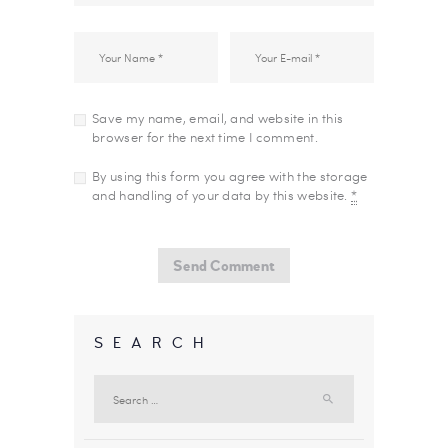
Save my name, email, and website in this
browser for the next time I comment.
By using this form you agree with the storage
and handling of your data by this website.
*
SEARCH
Search
for: