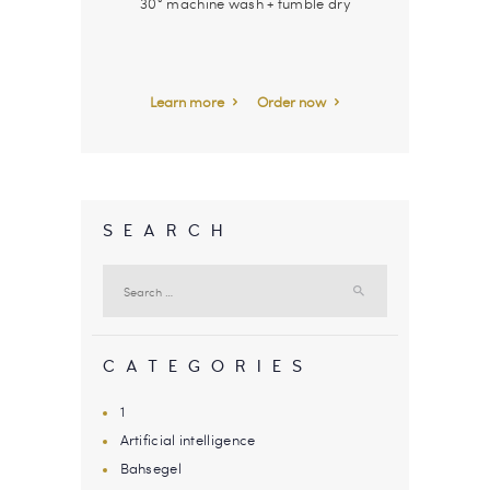
30° machine wash + tumble dry
Learn more
Order now
SEARCH
Search
for:
CATEGORIES
1
Artificial intelligence
Bahsegel