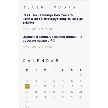
RECENT POSTS
Read This To Change How You Vivi
kazinosida o’z strategiyalaringizni amalga
oshiring
NOVEMBER 9, 2024
Играйте в азино777 казино онлайн на
русском языке в РФ
NOVEMBER 3, 2024
CALENDAR
M
T
W
T
F
S
S
1
2
3
4
5
6
7
8
9
10
11
12
13
14
15
16
17
18
19
20
21
22
23
24
25
26
27
28
29
30
31
« Nov