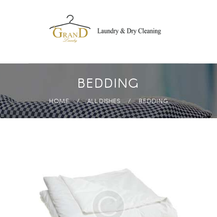
DROP OFF
LAUNDRY
FREE PICK-UP AND
DELIVERY
ECO-FRIENDLY
BEDDING
PRODUCTS
HOME
ALL DISHES
BEDDING
FAST & HIGH
QUALITY
ANYWHERE IN
ABUDHABI