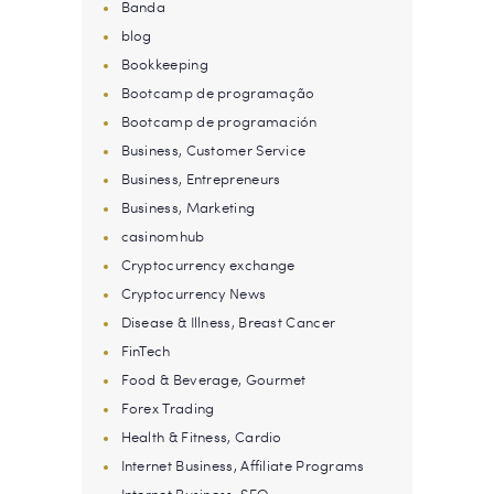
Banda
blog
Bookkeeping
Bootcamp de programação
Bootcamp de programación
Business, Customer Service
Business, Entrepreneurs
Business, Marketing
casinomhub
Cryptocurrency exchange
Cryptocurrency News
Disease & Illness, Breast Cancer
FinTech
Food & Beverage, Gourmet
Forex Trading
Health & Fitness, Cardio
Internet Business, Affiliate Programs