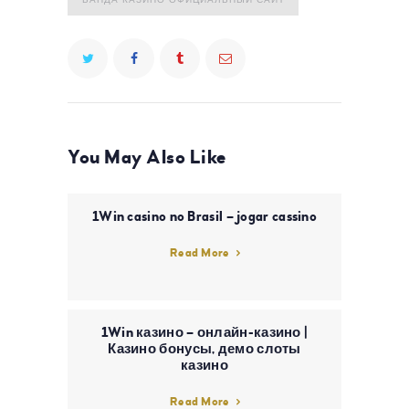
You May Also Like
1Win casino no Brasil – jogar cassino
Read More
1Win казино – онлайн-казино |
Казино бонусы, демо слоты
казино
Read More