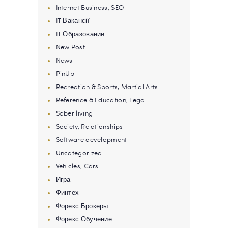
Internet Business, SEO
IT Вакансії
IT Образование
New Post
News
PinUp
Recreation & Sports, Martial Arts
Reference & Education, Legal
Sober living
Society, Relationships
Software development
Uncategorized
Vehicles, Cars
Игра
Финтех
Форекс Брокеры
Форекс Обучение