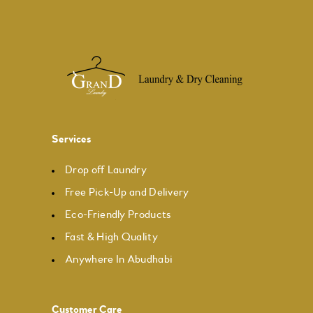
Services
Drop off Laundry
Free Pick-Up and Delivery
Eco-Friendly Products
Fast & High Quality
Anywhere In Abudhabi
Customer Care