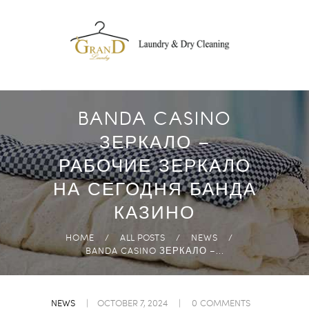
DROP OFF
LAUNDRY
FREE PICK-UP AND
DELIVERY
ECO-FRIENDLY
BANDA CASINO
PRODUCTS
ЗЕРКАЛО –
FAST & HIGH
РАБОЧИЕ ЗЕРКАЛО
QUALITY
НА СЕГОДНЯ БАНДА
ANYWHERE IN
КАЗИНО
ABUDHABI
HOME
ALL POSTS
NEWS
BANDA CASINO ЗЕРКАЛО –...
NEWS
OCTOBER 7, 2024
0
COMMENTS