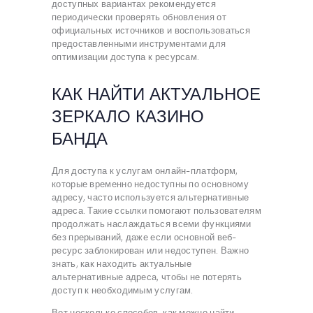
доступных вариантах рекомендуется
периодически проверять обновления от
официальных источников и воспользоваться
предоставленными инструментами для
оптимизации доступа к ресурсам.
КАК НАЙТИ АКТУАЛЬНОЕ
ЗЕРКАЛО КАЗИНО
БАНДА
Для доступа к услугам онлайн-платформ,
которые временно недоступны по основному
адресу, часто используется альтернативные
адреса. Такие ссылки помогают пользователям
продолжать наслаждаться всеми функциями
без прерываний, даже если основной веб-
ресурс заблокирован или недоступен. Важно
знать, как находить актуальные
альтернативные адреса, чтобы не потерять
доступ к необходимым услугам.
Вот несколько способов, как можно найти