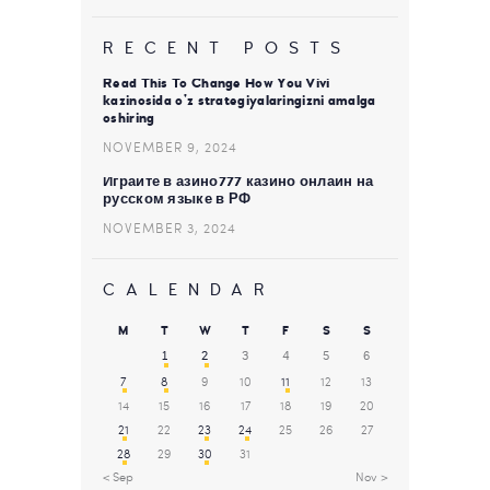
RECENT POSTS
Read This To Change How You Vivi
kazinosida o’z strategiyalaringizni amalga
oshiring
NOVEMBER 9, 2024
Играйте в азино777 казино онлайн на
русском языке в РФ
NOVEMBER 3, 2024
CALENDAR
M
T
W
T
F
S
S
1
2
3
4
5
6
7
8
9
10
11
12
13
14
15
16
17
18
19
20
21
22
23
24
25
26
27
28
29
30
31
« Sep
Nov »