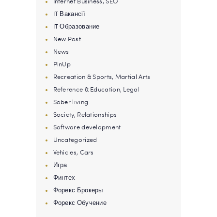
Internet Business, SEO
IT Вакансії
IT Образование
New Post
News
PinUp
Recreation & Sports, Martial Arts
Reference & Education, Legal
Sober living
Society, Relationships
Software development
Uncategorized
Vehicles, Cars
Игра
Финтех
Форекс Брокеры
Форекс Обучение