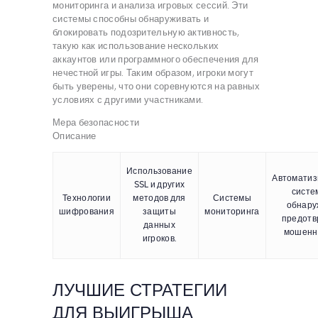
мониторинга и анализа игровых сессий. Эти
системы способны обнаруживать и
блокировать подозрительную активность,
такую как использование нескольких
аккаунтов или программного обеспечения для
нечестной игры. Таким образом, игроки могут
быть уверены, что они соревнуются на равных
условиях с другими участниками.
Мера безопасности
Описание
Использование
Автомати
SSL и других
систе
Технологии
методов для
Системы
обнару
шифрования
защиты
мониторинга
предот
данных
мошенн
игроков.
ЛУЧШИЕ СТРАТЕГИИ
ДЛЯ ВЫИГРЫША