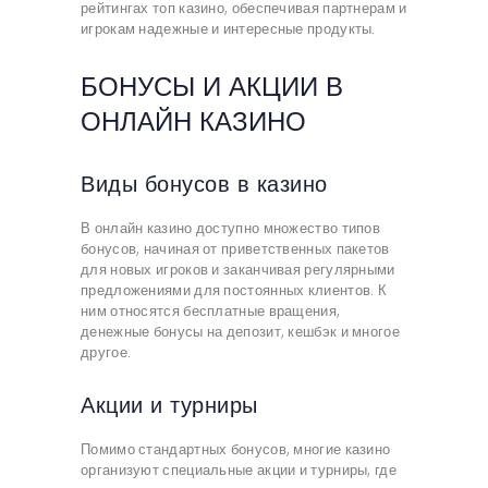
рейтингах топ казино, обеспечивая партнерам и
игрокам надежные и интересные продукты.
БОНУСЫ И АКЦИИ В
ОНЛАЙН КАЗИНО
Виды бонусов в казино
В онлайн казино доступно множество типов
бонусов, начиная от приветственных пакетов
для новых игроков и заканчивая регулярными
предложениями для постоянных клиентов. К
ним относятся бесплатные вращения,
денежные бонусы на депозит, кешбэк и многое
другое.
Акции и турниры
Помимо стандартных бонусов, многие казино
организуют специальные акции и турниры, где