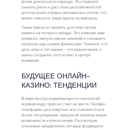
более длительного периода. Это позволит
снизить риски и даст больше возможностей
для изучения игровых автоматов и слотов, что
может повысить ваши шансы на выигрыш.
Также важно установить для себя четкие
лимиты на потери и победы. Это поможет вам
избежать импульсивных решений и сохранить
контроль над своими финансами. Помните, что
цель игры в топ казино – это развлечение, и
важно сохранять этот аспект в центре
внимания.
БУДУЩЕЕ ОНЛАЙН-
КАЗИНО: ТЕНДЕНЦИИ
В мире быстро развивающихся технологий
игровая индустрия не стоит на месте. Онлайн-
платформы для азартных игр становятся все
более популярными, предлагая игрокам новые
возможности и впечатления. Рассмотрим
ключевые направления, которые формируют