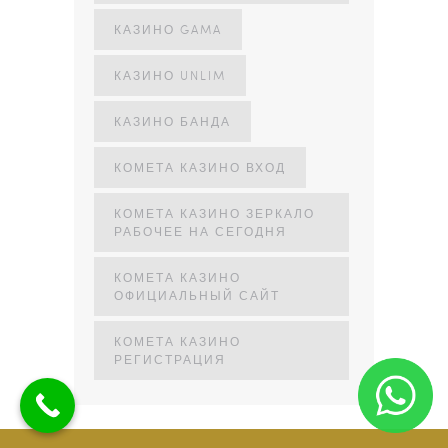
КАЗИНО GAMA
КАЗИНО UNLIM
КАЗИНО БАНДА
КОМЕТА КАЗИНО ВХОД
КОМЕТА КАЗИНО ЗЕРКАЛО
РАБОЧЕЕ НА СЕГОДНЯ
КОМЕТА КАЗИНО
ОФИЦИАЛЬНЫЙ САЙТ
КОМЕТА КАЗИНО
РЕГИСТРАЦИЯ