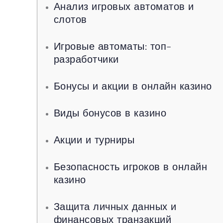
Анализ игровых автоматов и
слотов
Игровые автоматы: топ-
разработчики
Бонусы и акции в онлайн казино
Виды бонусов в казино
Акции и турниры
Безопасность игроков в онлайн
казино
Защита личных данных и
финансовых транзакций