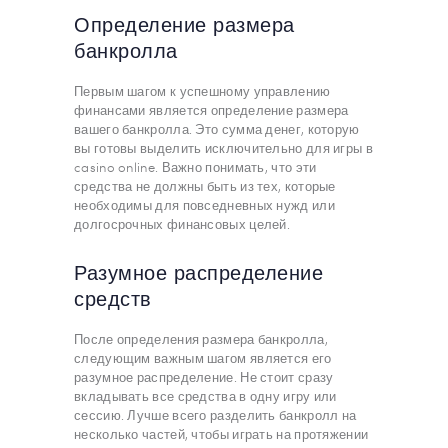
Определение размера
банкролла
Первым шагом к успешному управлению
финансами является определение размера
вашего банкролла. Это сумма денег, которую
вы готовы выделить исключительно для игры в
casino online. Важно понимать, что эти
средства не должны быть из тех, которые
необходимы для повседневных нужд или
долгосрочных финансовых целей.
Разумное распределение
средств
После определения размера банкролла,
следующим важным шагом является его
разумное распределение. Не стоит сразу
вкладывать все средства в одну игру или
сессию. Лучше всего разделить банкролл на
несколько частей, чтобы играть на протяжении