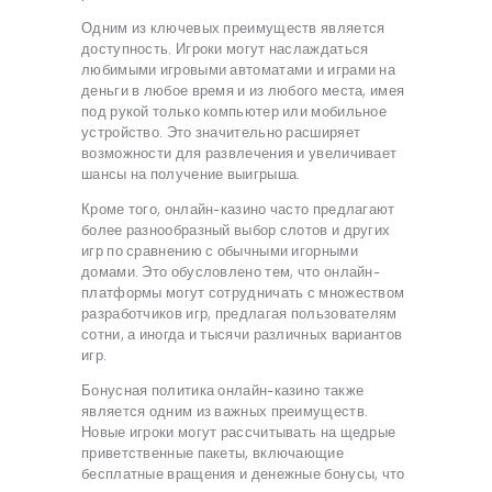
Одним из ключевых преимуществ является
доступность. Игроки могут наслаждаться
любимыми игровыми автоматами и играми на
деньги в любое время и из любого места, имея
под рукой только компьютер или мобильное
устройство. Это значительно расширяет
возможности для развлечения и увеличивает
шансы на получение выигрыша.
Кроме того, онлайн-казино часто предлагают
более разнообразный выбор слотов и других
игр по сравнению с обычными игорными
домами. Это обусловлено тем, что онлайн-
платформы могут сотрудничать с множеством
разработчиков игр, предлагая пользователям
сотни, а иногда и тысячи различных вариантов
игр.
Бонусная политика онлайн-казино также
является одним из важных преимуществ.
Новые игроки могут рассчитывать на щедрые
приветственные пакеты, включающие
бесплатные вращения и денежные бонусы, что