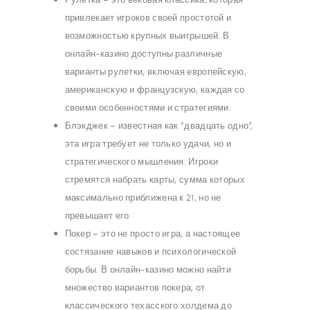
привлекает игроков своей простотой и
возможностью крупных выигрышей. В
онлайн-казино доступны различные
варианты рулетки, включая европейскую,
американскую и французскую, каждая со
своими особенностями и стратегиями.
Блэкджек – известная как “двадцать одно”,
эта игра требует не только удачи, но и
стратегического мышления. Игроки
стремятся набрать карты, сумма которых
максимально приближена к 21, но не
превышает его.
Покер – это не просто игра, а настоящее
состязание навыков и психологической
борьбы. В онлайн-казино можно найти
множество вариантов покера, от
классического техасского холдема до