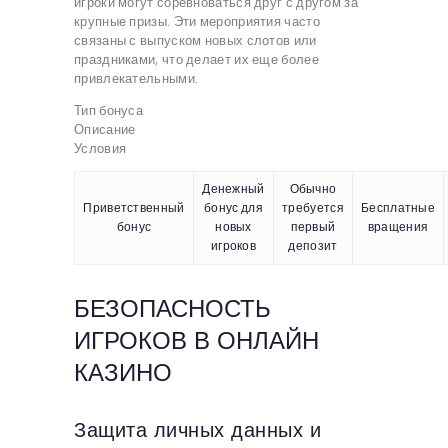
игроки могут соревноваться друг с другом за
крупные призы. Эти мероприятия часто
связаны с выпуском новых слотов или
праздниками, что делает их еще более
привлекательными.
Тип бонуса
Описание
Условия
Денежный
Обычно
Приветственный
бонус для
требуется
Бесплатные
бонус
новых
первый
вращения
игроков
депозит
БЕЗОПАСНОСТЬ
ИГРОКОВ В ОНЛАЙН
КАЗИНО
Защита личных данных и