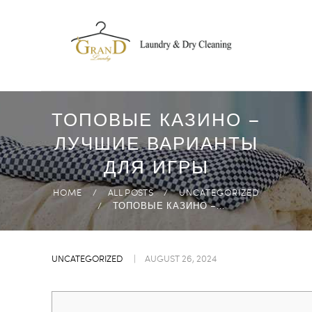
DROP OFF
LAUNDRY
FREE PICK-UP AND
DELIVERY
ECO-FRIENDLY
ТОПОВЫЕ КАЗИНО –
PRODUCTS
ЛУЧШИЕ ВАРИАНТЫ
FAST & HIGH
ДЛЯ ИГРЫ
QUALITY
HOME
ALL POSTS
UNCATEGORIZED
ANYWHERE IN
ТОПОВЫЕ КАЗИНО –...
ABUDHABI
UNCATEGORIZED
AUGUST 26, 2024