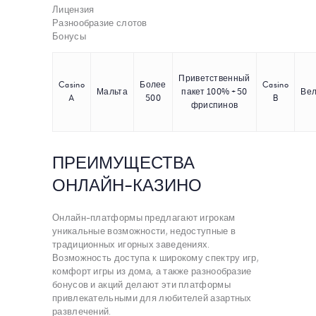
Лицензия
Разнообразие слотов
Бонусы
Приветственный
Casino
Более
Casino
Мальта
пакет 100% + 50
Вел
A
500
B
фриспинов
ПРЕИМУЩЕСТВА
ОНЛАЙН-КАЗИНО
Онлайн-платформы предлагают игрокам
уникальные возможности, недоступные в
традиционных игорных заведениях.
Возможность доступа к широкому спектру игр,
комфорт игры из дома, а также разнообразие
бонусов и акций делают эти платформы
привлекательными для любителей азартных
развлечений.