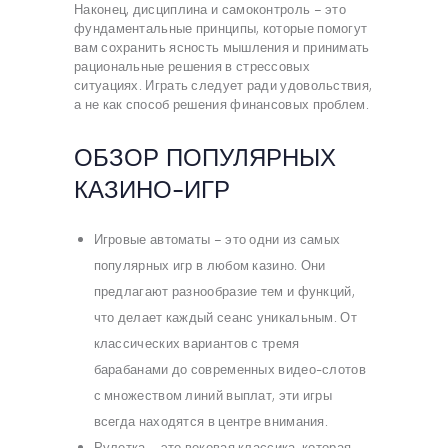
Наконец, дисциплина и самоконтроль – это
фундаментальные принципы, которые помогут
вам сохранить ясность мышления и принимать
рациональные решения в стрессовых
ситуациях. Играть следует ради удовольствия,
а не как способ решения финансовых проблем.
ОБЗОР ПОПУЛЯРНЫХ
КАЗИНО-ИГР
Игровые автоматы – это одни из самых
популярных игр в любом казино. Они
предлагают разнообразие тем и функций,
что делает каждый сеанс уникальным. От
классических вариантов с тремя
барабанами до современных видео-слотов
с множеством линий выплат, эти игры
всегда находятся в центре внимания.
Рулетка – это вековая классика, которая