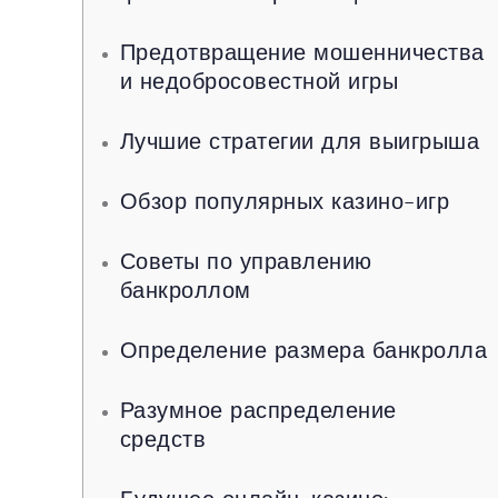
Предотвращение мошенничества
и недобросовестной игры
Лучшие стратегии для выигрыша
Обзор популярных казино-игр
Советы по управлению
банкроллом
Определение размера банкролла
Разумное распределение
средств