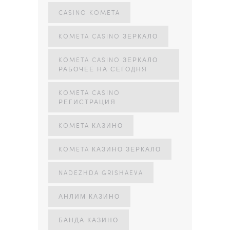
CASINO KOMETA
KOMETA CASINO ЗЕРКАЛО
KOMETA CASINO ЗЕРКАЛО
РАБОЧЕЕ НА СЕГОДНЯ
KOMETA CASINO
РЕГИСТРАЦИЯ
KOMETA КАЗИНО
KOMETA КАЗИНО ЗЕРКАЛО
NADEZHDA GRISHAEVA
АНЛИМ КАЗИНО
БАНДА КАЗИНО