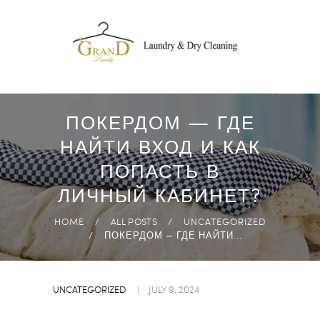
DROP OFF
LAUNDRY
FREE PICK-UP AND
DELIVERY
ECO-FRIENDLY
ПОКЕРДОМ — ГДЕ
PRODUCTS
НАЙТИ ВХОД И КАК
FAST & HIGH
ПОПАСТЬ В
QUALITY
ЛИЧНЫЙ КАБИНЕТ?
ANYWHERE IN
ABUDHABI
HOME
ALL POSTS
UNCATEGORIZED
ПОКЕРДОМ — ГДЕ НАЙТИ...
UNCATEGORIZED
JULY 9, 2024