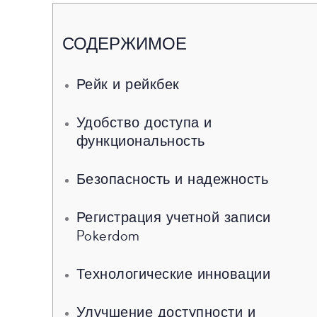
СОДЕРЖИМОЕ
Рейк и рейкбек
Удобство доступа и
функциональность
Безопасность и надежность
Регистрация учетной записи
Pokerdom
Технологические инновации
Улучшение доступности и