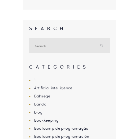
SEARCH
Search
for:
CATEGORIES
1
Artificial intelligence
Bahsegel
Banda
blog
Bookkeeping
Bootcamp de programação
Bootcamp de programación