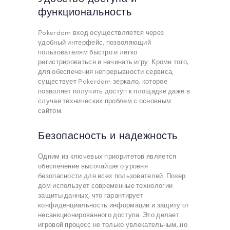
функциональность
Pokerdom вход осуществляется через
удобный интерфейс, позволяющий
пользователям быстро и легко
регистрироваться и начинать игру. Кроме того,
для обеспечения непрерывности сервиса,
существует Pokerdom зеркало, которое
позволяет получить доступ к площадке даже в
случае технических проблем с основным
сайтом.
Безопасность и надежность
Одним из ключевых приоритетов является
обеспечение высочайшего уровня
безопасности для всех пользователей. Покер
дом использует современные технологии
защиты данных, что гарантирует
конфиденциальность информации и защиту от
несанкционированного доступа. Это делает
игровой процесс не только увлекательным, но