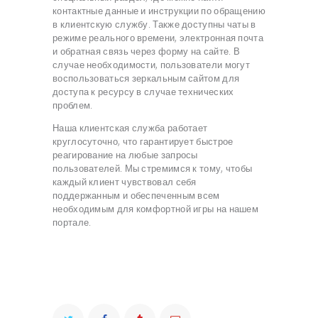
контактные данные и инструкции по обращению
в клиентскую службу. Также доступны чаты в
режиме реального времени, электронная почта
и обратная связь через форму на сайте. В
случае необходимости, пользователи могут
воспользоваться зеркальным сайтом для
доступа к ресурсу в случае технических
проблем.
Наша клиентская служба работает
круглосуточно, что гарантирует быстрое
реагирование на любые запросы
пользователей. Мы стремимся к тому, чтобы
каждый клиент чувствовал себя
поддержанным и обеспеченным всем
необходимым для комфортной игры на нашем
портале.