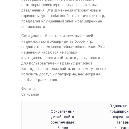
платформ, ориентированных на карточные
развлечения. Эти изменения откроют новые
горизонты для любителей стратегических игр,
предлагая улучшенный опыт и расширенные
возможности.
Официальный портал, известный своей
надежностью и обширным выбором игр,
недавно провел масштабные обновления. Эти
изменения касаются не только
функциональности сайта, но и доступности
для пользователей из разных регионов.
Благодаря зеркалам сайта, игроки могут легко
получить доступ к платформе, несмотря на
любые ограничения.
Функция
Описание
В дополнен
Обновленный
традицио
дизайн сайта
варианта
обеспечивает
теперь
более
доступ