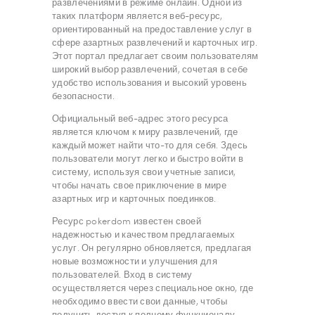
развлечениями в режиме онлайн. Одной из
таких платформ является веб-ресурс,
ориентированный на предоставление услуг в
сфере азартных развлечений и карточных игр.
Этот портал предлагает своим пользователям
широкий выбор развлечений, сочетая в себе
удобство использования и высокий уровень
безопасности.
Официальный веб-адрес этого ресурса
является ключом к миру развлечений, где
каждый может найти что-то для себя. Здесь
пользователи могут легко и быстро войти в
систему, используя свои учетные записи,
чтобы начать свое приключение в мире
азартных игр и карточных поединков.
Ресурс pokerdom известен своей
надежностью и качеством предлагаемых
услуг. Он регулярно обновляется, предлагая
новые возможности и улучшения для
пользователей. Вход в систему
осуществляется через специальное окно, где
необходимо ввести свои данные, чтобы
получить доступ к полному функционалу