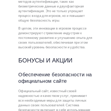
методов аутентификации, таких как
биометрические данные и двухфакторная
аутентификация. Это не только упрощает
процесс входа для игроков, но и повышает
общую безопасность игры.
В целом, эти инновации в игровом процессе
демонстрируют стремление индустрии к
постоянному развитию и улучшению опыта для
своих пользователей, обеспечивая при этом
высокий уровень безопасности и удобства.
БОНУСЫ И АКЦИИ
Обеспечение безопасности на
официальном сайте
Официальный сайт, известный своей
надежностью и качеством услуг, принимает
все необходимые меры для защиты личных
данных своих пользователей. Система
безопасности включает в себя использование