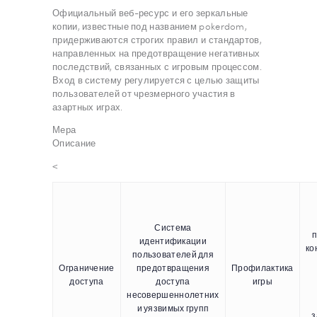
Официальный веб-ресурс и его зеркальные
копии, известные под названием pokerdom,
придерживаются строгих правил и стандартов,
направленных на предотвращение негативных
последствий, связанных с игровым процессом.
Вход в систему регулируется с целью защиты
пользователей от чрезмерного участия в
азартных играх.
Мера
Описание
<
Система
идентификации
ко
пользователей для
Ограничение
предотвращения
Профилактика
доступа
доступа
игры
несовершеннолетних
и уязвимых групп
з