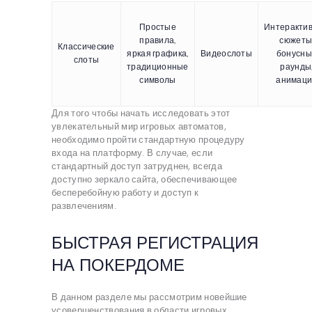
Простые
Интеракти
правила,
сюжеты
Классические
яркая графика,
Видеослоты
бонусны
слоты
традиционные
раунды
символы
анимац
Для того чтобы начать исследовать этот
увлекательный мир игровых автоматов,
необходимо пройти стандартную процедуру
входа на платформу. В случае, если
стандартный доступ затруднен, всегда
доступно зеркало сайта, обеспечивающее
бесперебойную работу и доступ к
развлечениям.
БЫСТРАЯ РЕГИСТРАЦИЯ
НА ПОКЕРДОМЕ
В данном разделе мы рассмотрим новейшие
усовершенствования в области игровых