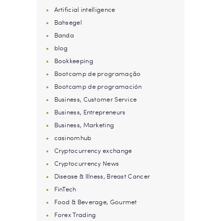
Artificial intelligence
Bahsegel
Banda
blog
Bookkeeping
Bootcamp de programação
Bootcamp de programación
Business, Customer Service
Business, Entrepreneurs
Business, Marketing
casinomhub
Cryptocurrency exchange
Cryptocurrency News
Disease & Illness, Breast Cancer
FinTech
Food & Beverage, Gourmet
Forex Trading