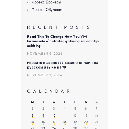
Форекс Брокеры
Форекс Обучение
RECENT POSTS
Read This To Change How You Vivi
kazinosida o’z strategiyalaringizni amalga
oshiring
NOVEMBER 9, 2024
Играйте в азино777 казино онлайн на
русском языке в РФ
NOVEMBER 3, 2024
CALENDAR
M
T
W
T
F
S
S
1
2
3
4
5
6
7
8
9
10
11
12
13
14
15
16
17
18
19
20
21
22
23
24
25
26
27
28