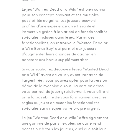
Le jeu “Wanted Dead or a Wild” est bien connu
pour son concept innovant et ses multiples
possibilités de gains. Les joueurs peuvent
profiter d’une expérience divertissante et
immersive grâce à la variété de fonctionnalités
spéciales incluses dans le jeu. Parmi ces
fonctionnalités, on retrouve le “Wanted Dead or
a Wild Bonus Buy” qui permet aux joueurs
d’augmenter leurs chances de gagner en
achetant des bonus supplémentaires.
Si vous souhaitez découvrir le jeu “Wanted Dead
or a Wild” avant de vous y aventurer avec de
l’argent réel, vous pouvez opter pour la version
démo de la machine à sous. La version démo
vous permet de jouer gratuitement, vous offrant
ainsi la possibilité de vous familiariser avec les
règles du jeu et de tester les fonctionnalités
spéciales sans risquer votre propre argent.
Le jeu “Wanted Dead or a Wild” offre également
une gamme de paris flexibles, ce qui le rend
accessible à tous les joueurs, quel que soit leur