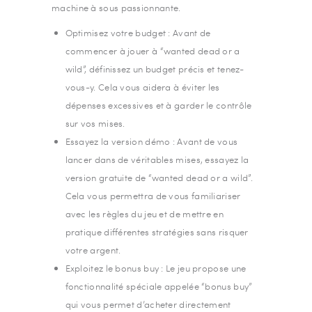
machine à sous passionnante.
Optimisez votre budget : Avant de
commencer à jouer à “wanted dead or a
wild”, définissez un budget précis et tenez-
vous-y. Cela vous aidera à éviter les
dépenses excessives et à garder le contrôle
sur vos mises.
Essayez la version démo : Avant de vous
lancer dans de véritables mises, essayez la
version gratuite de “wanted dead or a wild”.
Cela vous permettra de vous familiariser
avec les règles du jeu et de mettre en
pratique différentes stratégies sans risquer
votre argent.
Exploitez le bonus buy : Le jeu propose une
fonctionnalité spéciale appelée “bonus buy”
qui vous permet d’acheter directement