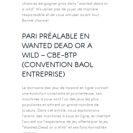
chances de gagner gros dans “wanted dead or
a wild”. N’oubliez pas de jouer de manière
responsable et de vous amuser avant tout.
Bonne chance!
PARI PRÉALABLE EN
WANTED DEAD OR A
WILD – CBE-BTP
(CONVENTION BAOL
ENTREPRISE)
Le domaine des jeux de hasard en ligne connaît
une évolution constante et prometteuse. Les
machines à sous sont l’un des jeux les plus
populaires et attirent un grand nombre de
joueurs. Dans cet article, nous explorerons
l’avenir des machines à sous en ligne, en mettant
l’accent sur l’expérience de jeu offerte par le jeu
“Wanted Dead or a Wild” et ses fonctionnalités
uniques.