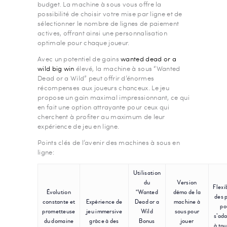
budget. La machine à sous vous offre la
possibilité de choisir votre mise par ligne et de
sélectionner le nombre de lignes de paiement
actives, offrant ainsi une personnalisation
optimale pour chaque joueur.
Avec un potentiel de gains
wanted dead or a
wild big win
élevé, la machine à sous “Wanted
Dead or a Wild” peut offrir d’énormes
récompenses aux joueurs chanceux. Le jeu
propose un gain maximal impressionnant, ce qui
en fait une option attrayante pour ceux qui
cherchent à profiter au maximum de leur
expérience de jeu en ligne.
Points clés de l’avenir des machines à sous en
ligne:
Utilisation
du
Version
Flexi
Évolution
“Wanted
démo de la
des 
constante et
Expérience de
Dead or a
machine à
po
prometteuse
jeu immersive
Wild
sous pour
s’ad
du domaine
grâce à des
Bonus
jouer
à tou