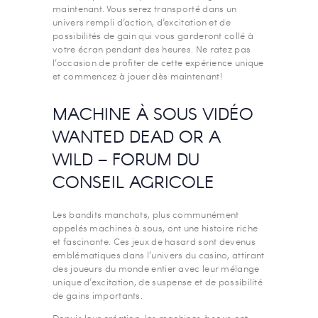
maintenant. Vous serez transporté dans un
univers rempli d’action, d’excitation et de
possibilités de gain qui vous garderont collé à
votre écran pendant des heures. Ne ratez pas
l’occasion de profiter de cette expérience unique
et commencez à jouer dès maintenant!
MACHINE À SOUS VIDÉO
WANTED DEAD OR A
WILD – FORUM DU
CONSEIL AGRICOLE
Les bandits manchots, plus communément
appelés machines à sous, ont une histoire riche
et fascinante. Ces jeux de hasard sont devenus
emblématiques dans l’univers du casino, attirant
des joueurs du monde entier avec leur mélange
unique d’excitation, de suspense et de possibilité
de gains importants.