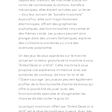
Depuis leur création, les machines à sous ont
connu de nombreuses évolutions. Autrefois
mécaniques, elles étaient activées par un levier
– d’où leur surnom de “bandits manchots”.
Aujourd’hui, elles sont majoritairement
électroniques, offrant des graphismes
sophistiqués, des fonctionnalités innovantes et
des thèmes variés. Les joueurs peuvent ainsi
plonger dans des univers fantastiques, explorer
des civilisations anciennes ou vivre des
aventures palpitantes.
Un des jeux les plus appréciés sur le marché
actuel est la démo gratuite de la machine à sous
“Anted Dead or a Wild”. Cette machine à sous
propose une expérience immersive avec ses
symboles de cowboys, de hors-la-loi et de
l’Ouest sauvage. Les joueurs peuvent également
profiter de la fonctionnalité d’achat de bonus qui
offre la possibilité de jouer avec des
fonctionnalités spéciales et d’augmenter les
chances de décrocher le gros lot.
Le jackpot maximum offert par “Anted Dead or a
Wild” est le rêve de nombreux joueurs. Avec des