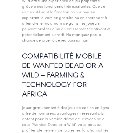
Wild offre une expérience de jeu palpitante
grâce à ses fonctionnalités excitantes. Que ce
soit en utilisant la fonction bonus buy, en
explorant la version gratuite ou en cherchant à
atteindre le maximum de gains, les joueurs
peuvent profiter d’un divertissement captivant et
potentiellement lucratif. Ne manquez pas la
chance de jouer à ce jeu passionnant!
COMPATIBILITÉ MOBILE
DE WANTED DEAD OR A
WILD – FARMING &
TECHNOLOGY FOR
AFRICA
Jouer gratuitement à des jeux de casino en ligne
offre de nombreux avantages intéressants. En
optant pour la version démo de la machine à
sous “Wanted Dead or a Wild”, vous pouvez
profiter pleinement de toutes les fonctionnalités