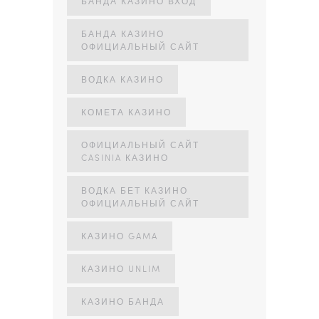
БАНДА КАЗИНО ВХОД
БАНДА КАЗИНО
ОФИЦИАЛЬНЫЙ САЙТ
ВОДКА КАЗИНО
КОМЕТА КАЗИНО
ОФИЦИАЛЬНЫЙ САЙТ
CASINIA КАЗИНО
ВОДКА БЕТ КАЗИНО
ОФИЦИАЛЬНЫЙ САЙТ
КАЗИНО GAMA
КАЗИНО UNLIM
КАЗИНО БАНДА