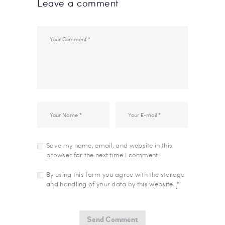
Leave a comment
Save my name, email, and website in this
browser for the next time I comment.
By using this form you agree with the storage
and handling of your data by this website.
*