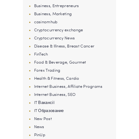
Business, Entrepreneurs
Business, Marketing
casinomhub
Cryptocurrency exchange
Cryptocurrency News
Disease & Illness, Breast Cancer
FinTech
Food & Beverage, Gourmet
Forex Trading
Health & Fitness, Cardio
Internet Business, Affiliate Programs
Internet Business, SEO
IT Вакансії
IT Образование
New Post
News
PinUp