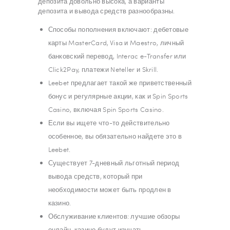
депозита довольно высока, а варианты
депозита и вывода средств разнообразны.
Способы пополнения включают: дебетовые
карты MasterCard, Visa и Maestro, личный
банковский перевод, Interac e-Transfer или
Click2Pay, платежи Neteller и Skrill.
Leebet предлагает такой же приветственный
бонус и регулярные акции, как и Spin Sports
Casino, включая Spin Sports Casino.
Если вы ищете что-то действительно
особенное, вы обязательно найдете это в
Leebet.
Существует 7-дневный льготный период
вывода средств, который при
необходимости может быть продлен в
казино.
Обслуживание клиентов: лучшие обзоры
онлайн-казино будут изучать