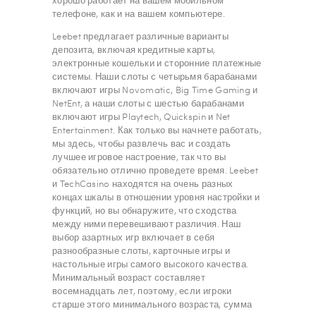
хорошо работает на вашем мобильном
телефоне, как и на вашем компьютере.
Leebet предлагает различные варианты
депозита, включая кредитные карты,
электронные кошельки и сторонние платежные
системы. Наши слоты с четырьмя барабанами
включают игры Novomatic, Big Time Gaming и
NetEnt, а наши слоты с шестью барабанами
включают игры Playtech, Quickspin и Net
Entertainment. Как только вы начнете работать,
мы здесь, чтобы развлечь вас и создать
лучшее игровое настроение, так что вы
обязательно отлично проведете время. Leebet
и TechCasino находятся на очень разных
концах шкалы в отношении уровня настройки и
функций, но вы обнаружите, что сходства
между ними перевешивают различия. Наш
выбор азартных игр включает в себя
разнообразные слоты, карточные игры и
настольные игры самого высокого качества.
Минимальный возраст составляет
восемнадцать лет, поэтому, если игроки
старше этого минимального возраста, сумма