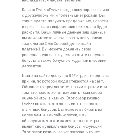
наслаждаться часами веселья!
Казино DoubleDown всегда популярное казино
с дружелюбными и полезными игроками. Вы
также будете получать предложения, новости
и призы — ваша информация никогда не будет
раскрыта. Ваши личные данные защищены, и
вы даже можете использовать нашу новую
технологию ChipConnect для онлайн-
платежей. Вы можете добавить свою
реферальную ссылку, если хотите получать
бонусы, а также бонусные коды при внесении
депозитов.
Всего на сайте доступно 957 игр, и это одна из
причин, по которой люди стекаются на сайт.
Обычно это предлагается новым игрокам или
тем, кто просто хочет изменить темп своей
обычной игры в казино. Этот обзор казино
Leebet показал, что здесь есть несколько
отличных бонусов. Вы можете выбирать из
более чем 140 онлайн-слотов, и вы
обнаружите, что эти замечательные игры
имеют свои уникальные бонусы и функции.
Этот обзор казино Leebet показал, что нет