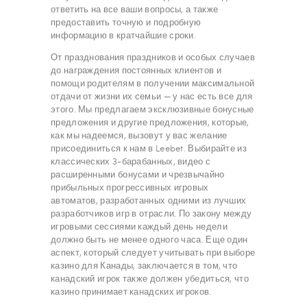
ответить на все ваши вопросы, а также
предоставить точную и подробную
информацию в кратчайшие сроки.
От празднования праздников и особых случаев
до награждения постоянных клиентов и
помощи родителям в получении максимальной
отдачи от жизни их семьи — у нас есть все для
этого. Мы предлагаем эксклюзивные бонусные
предложения и другие предложения, которые,
как мы надеемся, вызовут у вас желание
присоединиться к нам в Leebet. Выбирайте из
классических 3-барабанных, видео с
расширенными бонусами и чрезвычайно
прибыльных прогрессивных игровых
автоматов, разработанных одними из лучших
разработчиков игр в отрасли. По закону между
игровыми сессиями каждый день недели
должно быть не менее одного часа. Еще один
аспект, который следует учитывать при выборе
казино для Канады, заключается в том, что
канадский игрок также должен убедиться, что
казино принимает канадских игроков.