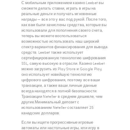
С мобильным приложением казино Leebet вы
сможете делать ставки, играть в игры на
реальные деньги и получать мгновенные
награды — все это у вас под рукой. После того,
как вам были зачислены средства, которые вы
использовали для пополнения своего счета,
теперь вы можете воспользоваться
возможностью использовать наш широкий
спектр вариантов финансирования для вывода
средств. Leebet также использует
сертифицированную технологию шифрования
SSL, самую высокую в отрасли. Казино Leebet
можно загрузить из Play Store и Google Play,
оно использует новейшую технологию
цифрового шифрования, поэтому все ваши
транзакции, а также ваши личные данные
всегда находятся в полной безопасности.
Транзакции Neteller в среднем дешевле, чем
другие.Минимальный депозит с
использованием Neteller составляет 25
канадских долларов.
Если вы ищете прогрессивные игровые
автоматы или настольные игры, или игру в