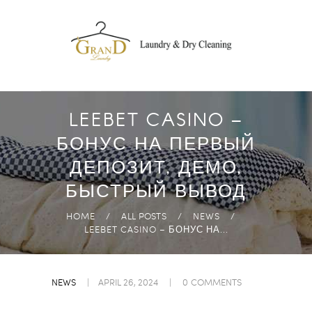
DROP OFF
LAUNDRY
FREE PICK-UP AND
DELIVERY
ECO-FRIENDLY
LEEBET CASINO –
PRODUCTS
БОНУС НА ПЕРВЫЙ
FAST & HIGH
ДЕПОЗИТ, ДЕМО,
QUALITY
БЫСТРЫЙ ВЫВОД
ANYWHERE IN
ABUDHABI
HOME
ALL POSTS
NEWS
LEEBET CASINO – БОНУС НА...
NEWS
APRIL 26, 2024
0
COMMENTS