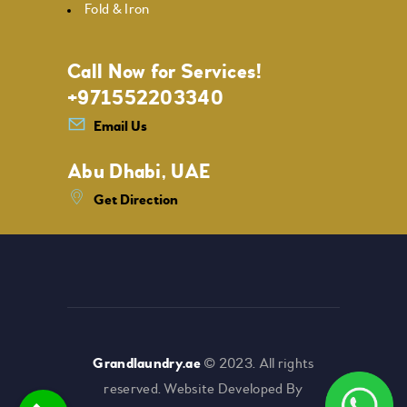
Fold & Iron
Call Now for Services!
+971552203340
Email Us
Abu Dhabi, UAE
Get Direction
Grandlaundry.ae
© 2023. All rights
reserved. Website Developed By