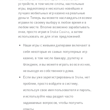
устройств, в том числе слоты, настольные
игры, видеопокер и несколько новейших и
лучших мобильных игр казино на реальные
деньги. Теперь вы можете наслаждаться всеми
играми по своему выбору в любое время и в
любом месте. Вполне возможно зарабатывать
очки, просто играя в Stake Casino, а затем
использовать их для этих предложений.
Наши игры с живыми дилерами включают в
себя некоторые из самых популярных игр
казино, в том числе баккару, рулетку и
блэкджек, и вы можете играть во все из них,
не выходя из собственного дома.
Если вы уже зарегистрированы в Stake, нет
проблем, просто войдите в систему,
используя свое имя пользователя и пароль,
и используйте наш раздел часто
задаваемых вопросов, чтобы получить
ответы.