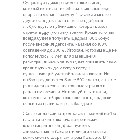
Существует даже раздел ставок в игре,
который включает в себя все основные виды
спорта, включая Формулу-1, скачки и многое
другое. Следовательно, мы не одобряем
любую другую публикацию, которая может
отражать другую точку зрения. Кроме того, вы
всегда будете получать щедрый 100% бонус
после внесения депозита, начиная со 100%
совпадения до 300 €. Игрокам, которым еще не
исполнилось 18 лет, для завершения
регистрации необходимо будет привязать свою
кредитную или дебетовую карту к
существующей учетной записи в казино. На
выбор предлагается более 500 слотов, а также
ряд видеопокеров, настольных игр и игр в
реальном времени. Не волнуйтесь, статья,
которую вы собираетесь прочитать, содержит
основные правила игры в блэкджек.
Живые игры казино предлагают широкий выбор
настольных игр, включая европейские,
южноамериканские, французские,
американские и баккара, и лицензированы
комиссией по азартным играм Канаваке. В