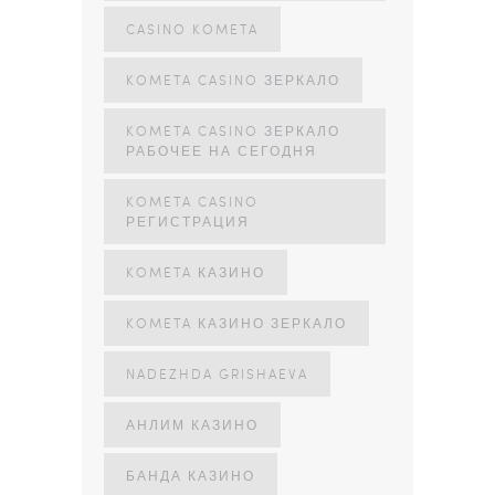
CASINO KOMETA
KOMETA CASINO ЗЕРКАЛО
KOMETA CASINO ЗЕРКАЛО
РАБОЧЕЕ НА СЕГОДНЯ
KOMETA CASINO
РЕГИСТРАЦИЯ
KOMETA КАЗИНО
KOMETA КАЗИНО ЗЕРКАЛО
NADEZHDA GRISHAEVA
АНЛИМ КАЗИНО
БАНДА КАЗИНО