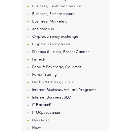
Business, Customer Service
Business, Entrepreneurs
Business, Marketing
casinomhub
Cryptocurrency exchange
Cryptocurrency News
Disease & Illness, Breast Cancer
FinTech
Food & Beverage, Gourmet
Forex Trading
Health & Fitness, Cardio
Internet Business, Affiliate Programs
Internet Business, SEO
IT Вакансії
IT Образование
New Post
News