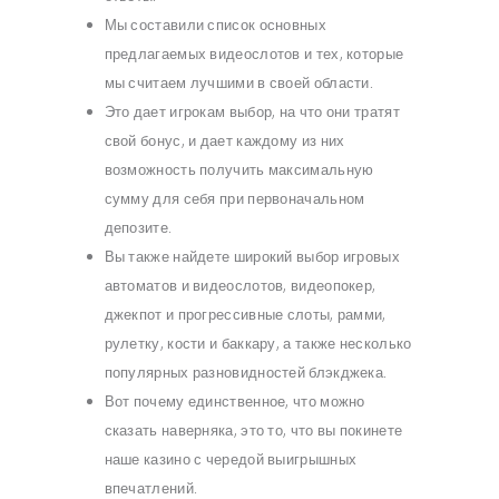
Мы составили список основных
предлагаемых видеослотов и тех, которые
мы считаем лучшими в своей области.
Это дает игрокам выбор, на что они тратят
свой бонус, и дает каждому из них
возможность получить максимальную
сумму для себя при первоначальном
депозите.
Вы также найдете широкий выбор игровых
автоматов и видеослотов, видеопокер,
джекпот и прогрессивные слоты, рамми,
рулетку, кости и баккару, а также несколько
популярных разновидностей блэкджека.
Вот почему единственное, что можно
сказать наверняка, это то, что вы покинете
наше казино с чередой выигрышных
впечатлений.