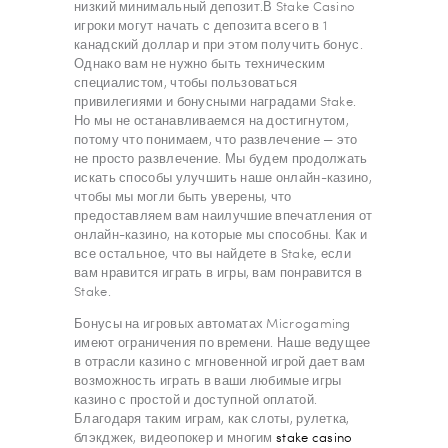
низкий минимальный депозит.В Stake Casino
игроки могут начать с депозита всего в 1
канадский доллар и при этом получить бонус.
Однако вам не нужно быть техническим
специалистом, чтобы пользоваться
привилегиями и бонусными наградами Stake.
Но мы не останавливаемся на достигнутом,
потому что понимаем, что развлечение — это
не просто развлечение. Мы будем продолжать
искать способы улучшить наше онлайн-казино,
чтобы мы могли быть уверены, что
предоставляем вам наилучшие впечатления от
онлайн-казино, на которые мы способны. Как и
все остальное, что вы найдете в Stake, если
вам нравится играть в игры, вам понравится в
Stake.
Бонусы на игровых автоматах Microgaming
имеют ограничения по времени. Наше ведущее
в отрасли казино с мгновенной игрой дает вам
возможность играть в ваши любимые игры
казино с простой и доступной оплатой.
Благодаря таким играм, как слоты, рулетка,
блэкджек, видеопокер и многим
stake casino