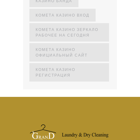
КАЗИНО БАНДА
КОМЕТА КАЗИНО ВХОД
КОМЕТА КАЗИНО ЗЕРКАЛО
РАБОЧЕЕ НА СЕГОДНЯ
КОМЕТА КАЗИНО
ОФИЦИАЛЬНЫЙ САЙТ
КОМЕТА КАЗИНО
РЕГИСТРАЦИЯ