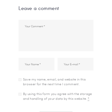
Leave a comment
Save my name, email, and website in this
browser for the next time I comment.
By using this form you agree with the storage
and handling of your data by this website.
*