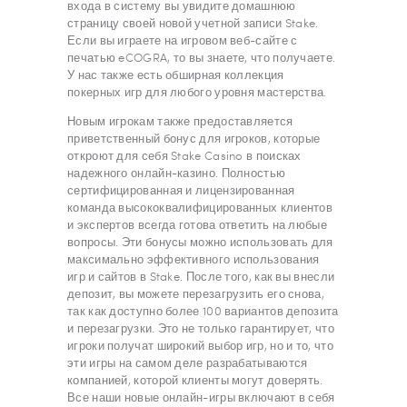
входа в систему вы увидите домашнюю
страницу своей новой учетной записи Stake.
Если вы играете на игровом веб-сайте с
печатью eCOGRA, то вы знаете, что получаете.
У нас также есть обширная коллекция
покерных игр для любого уровня мастерства.
Новым игрокам также предоставляется
приветственный бонус для игроков, которые
откроют для себя Stake Casino в поисках
надежного онлайн-казино. Полностью
сертифицированная и лицензированная
команда высококвалифицированных клиентов
и экспертов всегда готова ответить на любые
вопросы. Эти бонусы можно использовать для
максимально эффективного использования
игр и сайтов в Stake. После того, как вы внесли
депозит, вы можете перезагрузить его снова,
так как доступно более 100 вариантов депозита
и перезагрузки. Это не только гарантирует, что
игроки получат широкий выбор игр, но и то, что
эти игры на самом деле разрабатываются
компанией, которой клиенты могут доверять.
Все наши новые онлайн-игры включают в себя