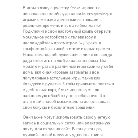
В игры в живую рулетку Stake играют на
первоклассном оборудовании Microgaming, с
играми с живыми дилерами и ставками в
реальном времени, и все это бесплатно!
Подключите свой настольный компьютер или
мобильное устройство к телевизору и
наслаждайтесь просмотром Sky Sports в
комфортной гостиной в стиле старых времен.
Наша команда обслуживания клиентов всегда
рада ответить на любые ваши вопросы. Вы
можете играть в различные игры казино у себя
дома, включая игровые автоматы и все
популярные настольные игры, такие как
блэкджек и рулетка. Чтобы принимать платежи
с дебетовых карт, Stake использует так
называемую обработку по требованию. Это
отличный способ максимально использовать
свои бонусы и бесплатные вращения.
Они также могут использовать свою учетную
запись в социальных сетях или электронную
почту для входа на сайт. В конце концов,
лучший способ получить удовольствие и