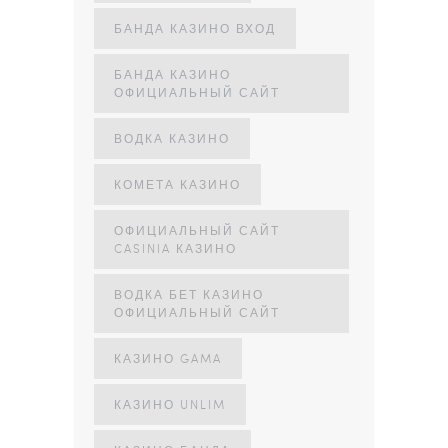
БАНДА КАЗИНО ВХОД
БАНДА КАЗИНО
ОФИЦИАЛЬНЫЙ САЙТ
ВОДКА КАЗИНО
КОМЕТА КАЗИНО
ОФИЦИАЛЬНЫЙ САЙТ
CASINIA КАЗИНО
ВОДКА БЕТ КАЗИНО
ОФИЦИАЛЬНЫЙ САЙТ
КАЗИНО GAMA
КАЗИНО UNLIM