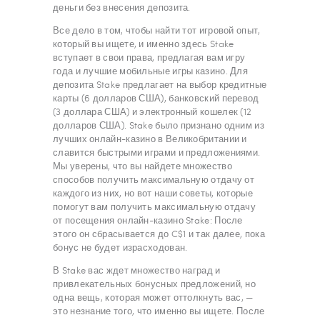
деньги без внесения депозита.
Все дело в том, чтобы найти тот игровой опыт,
который вы ищете, и именно здесь Stake
вступает в свои права, предлагая вам игру
года и лучшие мобильные игры казино. Для
депозита Stake предлагает на выбор кредитные
карты (6 долларов США), банковский перевод
(3 доллара США) и электронный кошелек (12
долларов США). Stake было признано одним из
лучших онлайн-казино в Великобритании и
славится быстрыми играми и предложениями.
Мы уверены, что вы найдете множество
способов получить максимальную отдачу от
каждого из них, но вот наши советы, которые
помогут вам получить максимальную отдачу
от посещения онлайн-казино Stake: После
этого он сбрасывается до C$1 и так далее, пока
бонус не будет израсходован.
В Stake вас ждет множество наград и
привлекательных бонусных предложений, но
одна вещь, которая может оттолкнуть вас, —
это незнание того, что именно вы ищете. После