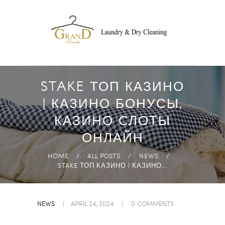
DROP OFF
LAUNDRY
FREE PICK-UP AND
DELIVERY
ECO-FRIENDLY
STAKE ТОП КАЗИНО
PRODUCTS
| КАЗИНО БОНУСЫ,
FAST & HIGH
КАЗИНО СЛОТЫ
QUALITY
ОНЛАЙН
ANYWHERE IN
ABUDHABI
HOME
ALL POSTS
NEWS
STAKE ТОП КАЗИНО | КАЗИНО...
NEWS
APRIL 24, 2024
0
COMMENTS