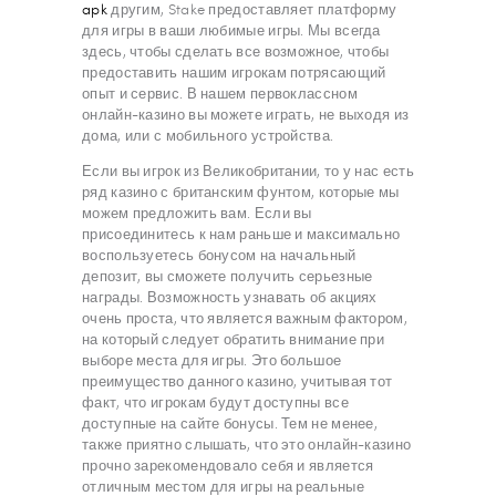
apk
другим, Stake предоставляет платформу
для игры в ваши любимые игры. Мы всегда
здесь, чтобы сделать все возможное, чтобы
предоставить нашим игрокам потрясающий
опыт и сервис. В нашем первоклассном
онлайн-казино вы можете играть, не выходя из
дома, или с мобильного устройства.
Если вы игрок из Великобритании, то у нас есть
ряд казино с британским фунтом, которые мы
можем предложить вам. Если вы
присоединитесь к нам раньше и максимально
воспользуетесь бонусом на начальный
депозит, вы сможете получить серьезные
награды. Возможность узнавать об акциях
очень проста, что является важным фактором,
на который следует обратить внимание при
выборе места для игры. Это большое
преимущество данного казино, учитывая тот
факт, что игрокам будут доступны все
доступные на сайте бонусы. Тем не менее,
также приятно слышать, что это онлайн-казино
прочно зарекомендовало себя и является
отличным местом для игры на реальные