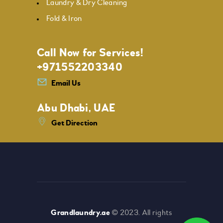
Laundry & Dry Cleaning
Fold & Iron
Call Now for Services!
+971552203340
Email Us
Abu Dhabi, UAE
Get Direction
Grandlaundry.ae
© 2023. All rights