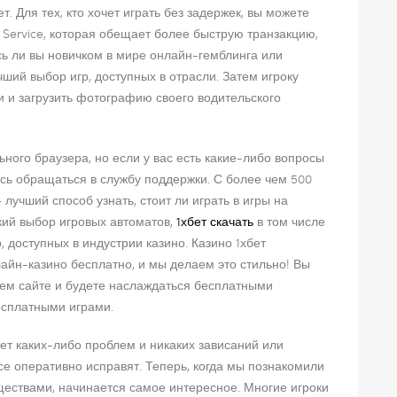
т. Для тех, кто хочет играть без задержек, вы можете
 Service, которая обещает более быструю транзакцию,
есь ли вы новичком в мире онлайн-гемблинга или
ший выбор игр, доступных в отрасли. Затем игроку
и и загрузить фотографию своего водительского
ного браузера, но если у вас есть какие-либо вопросы
есь обращаться в службу поддержки. С более чем 500
лучший способ узнать, стоит ли играть в игры на
кий выбор игровых автоматов,
1хбет скачать
в том числе
 доступных в индустрии казино. Казино 1хбет
лайн-казино бесплатно, и мы делаем это стильно! Вы
шем сайте и будете наслаждаться бесплатными
есплатными играми.
ет каких-либо проблем и никаких зависаний или
 все оперативно исправят. Теперь, когда мы познакомили
ествами, начинается самое интересное. Многие игроки