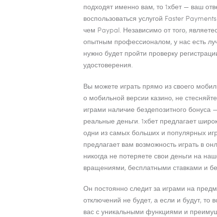
подходят именно вам, то 1хбет — ваш отве
воспользоваться услугой Faster Payments
чем Paypal. Независимо от того, являет
опытным профессионалом, у нас есть луч
нужно будет пройти проверку регистраци
удостоверения.
Вы можете играть прямо из своего мобиль
о мобильной версии казино, не стесняйт
играми наличие бездепозитного бонуса — 
реальные деньги. 1хбет предлагает широ
одни из самых больших и популярных игр,
предлагает вам возможность играть в он
никогда не потеряете свои деньги на на
вращениями, бесплатными ставками и б
Он постоянно следит за играми на предм
отключений не будет, а если и будут, то
вас с уникальными функциями и преимущ