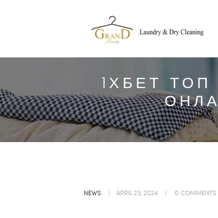
1ХБЕТ ТОП
ОНЛА
NEWS
APRIL 23, 2024
0
COMMENTS