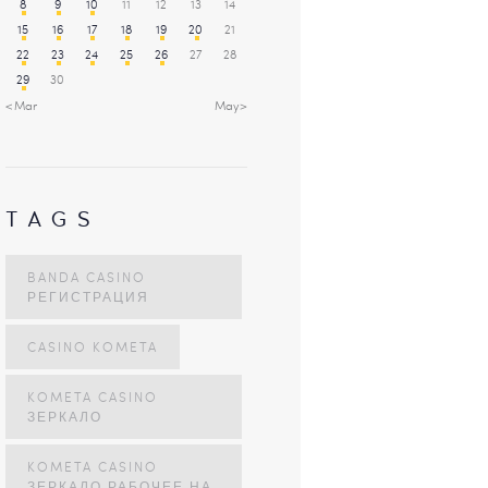
8
9
10
11
12
13
14
15
16
17
18
19
20
21
22
23
24
25
26
27
28
29
30
« Mar
May »
TAGS
BANDA CASINO
РЕГИСТРАЦИЯ
CASINO KOMETA
KOMETA CASINO
ЗЕРКАЛО
KOMETA CASINO
ЗЕРКАЛО РАБОЧЕЕ НА