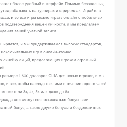
едлагает более удобный интерфейс. Помимо безопасных,
гут зарабатывать на турнирах и фрироллах. Играйте в
асса, и во все игры можно играть онлайн с мобильных
бов подтверждения вашей личности, и мы предлагаем
дения вашей учетной записи.
сширяется, и мы придерживаемся высоких стандартов,
 исключительных игр в онлайн-казино.
ю линейку акций, предлагающих игрокам огромный
ий.
 размере 1 600 долларов США для новых игроков, и мы
о, и все, чтобы насладиться ими в течение одного часа!
 множители 3x, 4x, 5x или даже до 8x.
а дохода они смогут воспользоваться бонусными
атный бонус, а также другие бонусы и бездепозитные