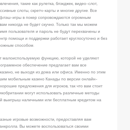
лечения, такие как рулетка, блэкджек, видео-слот,
ссивные слоты, скретч-карты и многие другие. Все
 флэш-игры в покер сопровождаются огромным
вам никогда не будет скучно. Только так мы можем
 имя пользователя и пароль не будут перехвачены и
нтр помощи и поддержки работает круглосуточно и без
можным способом.
ет малоиспользуемую функцию, которой не уделяют
ограммное обеспечение предлагает вам все
казино, не выходя из дома или офиса. Именно по этим
чшим мобильным казино Канады по версии онлайн-
хорошие предложения для игроков, так что вам стоит
ликобритании могут использовать различные методы
свой выигрыш наличными или бесплатным кредитом на
разные игровые возможности, предоставляя вам
анкролла. Вы можете воспользоваться своими