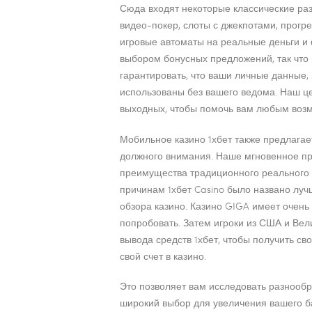
Сюда входят некоторые классические разв
видео-покер, слоты с джекпотами, прогре
игровые автоматы на реальные деньги и
выбором бонусных предложений, так что 
гарантировать, что ваши личные данные,
использованы без вашего ведома. Наш це
выходных, чтобы помочь вам любым воз
Мобильное казино 1хбет также предлага
должного внимания. Наше мгновенное пр
преимущества традиционного реального 
причинам 1хбет Casino было названо лу
обзора казино. Казино GIGA имеет очень 
попробовать. Затем игроки из США и Ве
вывода средств 1хбет, чтобы получить 
свой счет в казино.
Это позволяет вам исследовать разнооб
широкий выбор для увеличения вашего б