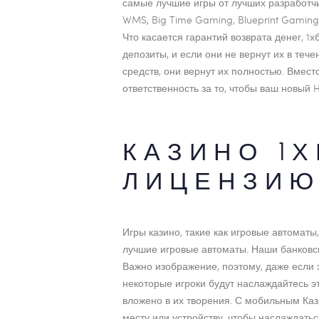
самые лучшие игры от лучших разработчик
WMS, Big Time Gaming, Blueprint Gaming,
Что касается гарантий возврата денег, 1хб
депозиты, и если они не вернут их в тече
средств, они вернут их полностью. Вмест
ответственность за то, чтобы ваш новый
КАЗИНО 1
ЛИЦЕНЗИЮ
Игры казино, такие как игровые автоматы
лучшие игровые автоматы. Наши банковские 
Важно изображение, поэтому, даже если 
некоторые игроки будут наслаждайтесь э
вложено в их творения. С мобильным Каз
месту или устройству, чтобы наслаждать