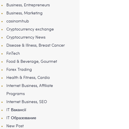
Business, Entrepreneurs
Business, Marketing
casinomhub
Cryptocurrency exchange
Cryptocurrency News
Disease & Illness, Breast Cancer
FinTech
Food & Beverage, Gourmet
Forex Trading
Health & Fitness, Cardio
Internet Business, Affiliate
Programs
Internet Business, SEO
IT Вакансії
IT Образование
New Post