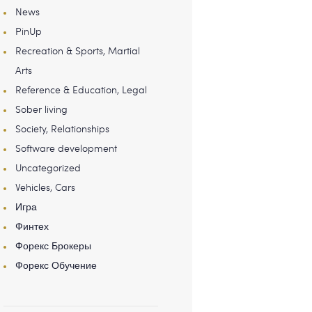
News
PinUp
Recreation & Sports, Martial
Arts
Reference & Education, Legal
Sober living
Society, Relationships
Software development
Uncategorized
Vehicles, Cars
Игра
Финтех
Форекс Брокеры
Форекс Обучение