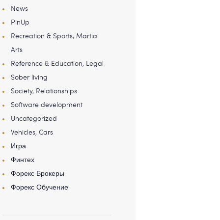
News
PinUp
Recreation & Sports, Martial
Arts
Reference & Education, Legal
Sober living
Society, Relationships
Software development
Uncategorized
Vehicles, Cars
Игра
Финтех
Форекс Брокеры
Форекс Обучение