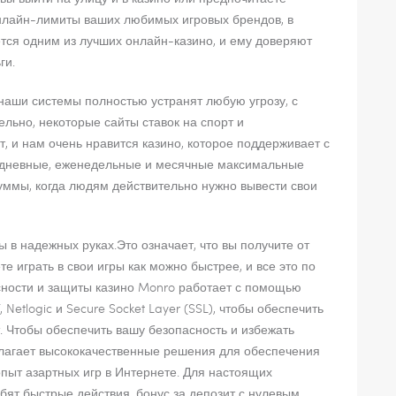
нлайн-лимиты ваших любимых игровых брендов, в
ется одним из лучших онлайн-казино, и ему доверяют
ги.
наши системы полностью устранят любую угрозу, с
ельно, некоторые сайты ставок на спорт и
, и нам очень нравится казино, которое поддерживает с
т дневные, еженедельные и месячные максимальные
уммы, когда людям действительно нужно вывести свои
вы в надежных руках.Это означает, что вы получите от
 играть в свои игры как можно быстрее, и все это по
сности и защиты казино Monro работает с помощью
 Netlogic и Secure Socket Layer (SSL), чтобы обеспечить
 Чтобы обеспечить вашу безопасность и избежать
лагает высококачественные решения для обеспечения
пыт азартных игр в Интернете. Для настоящих
ят быстрые действия, бонус за депозит с нулевым