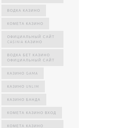
ВОДКА КАЗИНО
КОМЕТА КАЗИНО
ОФИЦИАЛЬНЫЙ САЙТ
CASINIA КАЗИНО
ВОДКА БЕТ КАЗИНО
ОФИЦИАЛЬНЫЙ САЙТ
КАЗИНО GAMA
КАЗИНО UNLIM
КАЗИНО БАНДА
КОМЕТА КАЗИНО ВХОД
КОМЕТА КАЗИНО