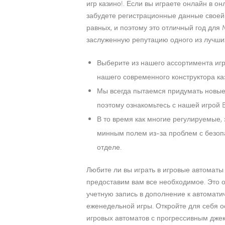
игр казино!. Если вы играете онлайн в он
забудете регистрационные данные своей 
равных, и поэтому это отличный год для 
заслуженную репутацию одного из лучши
Выберите из нашего ассортимента игр
нашего современного конструктора ка
Мы всегда пытаемся придумать новые
поэтому ознакомьтесь с нашей игрой Bla
В то время как многие регулируемые,
минным полем из-за проблем с безопа
отделе.
Любите ли вы играть в игровые автоматы 
предоставим вам все необходимое. Это оз
учетную запись в дополнение к автомати
еженедельной игры. Откройте для себя 
игровых автоматов с прогрессивным дж