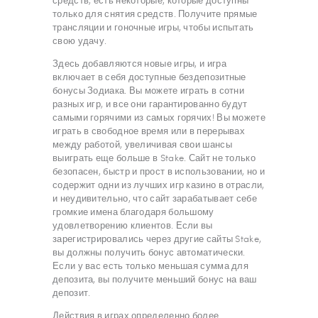
средств, есть некоторые, которые доступны
только для снятия средств. Получите прямые
трансляции и гоночные игры, чтобы испытать
свою удачу.
Здесь добавляются новые игры, и игра
включает в себя доступные бездепозитные
бонусы Зодиака. Вы можете играть в сотни
разных игр, и все они гарантированно будут
самыми горячими из самых горячих! Вы можете
играть в свободное время или в перерывах
между работой, увеличивая свои шансы
выиграть еще больше в Stake. Сайт не только
безопасен, быстр и прост в использовании, но и
содержит одни из лучших игр казино в отрасли,
и неудивительно, что сайт зарабатывает себе
громкие имена благодаря большому
удовлетворению клиентов. Если вы
зарегистрировались через другие сайты Stake,
вы должны получить бонус автоматически.
Если у вас есть только меньшая сумма для
депозита, вы получите меньший бонус на ваш
депозит.
Действия в играх определенно более