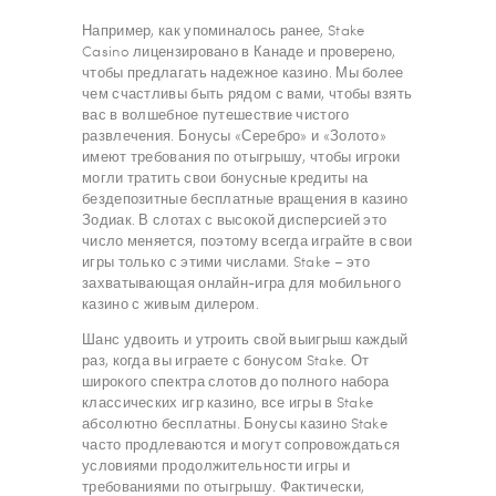
Например, как упоминалось ранее, Stake
Casino лицензировано в Канаде и проверено,
чтобы предлагать надежное казино. Мы более
чем счастливы быть рядом с вами, чтобы взять
вас в волшебное путешествие чистого
развлечения. Бонусы «Серебро» и «Золото»
имеют требования по отыгрышу, чтобы игроки
могли тратить свои бонусные кредиты на
бездепозитные бесплатные вращения в казино
Зодиак. В слотах с высокой дисперсией это
число меняется, поэтому всегда играйте в свои
игры только с этими числами. Stake – это
захватывающая онлайн-игра для мобильного
казино с живым дилером.
Шанс удвоить и утроить свой выигрыш каждый
раз, когда вы играете с бонусом Stake. От
широкого спектра слотов до полного набора
классических игр казино, все игры в Stake
абсолютно бесплатны. Бонусы казино Stake
часто продлеваются и могут сопровождаться
условиями продолжительности игры и
требованиями по отыгрышу. Фактически,