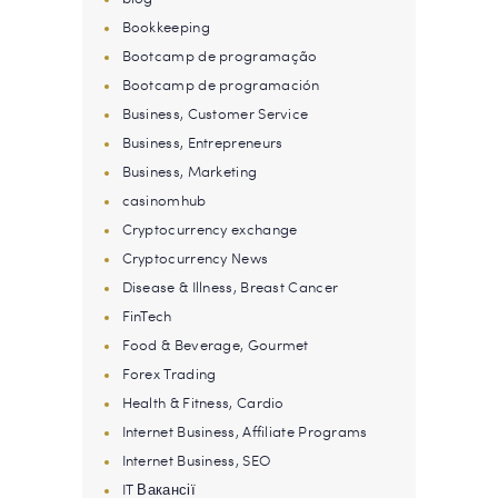
Bookkeeping
Bootcamp de programação
Bootcamp de programación
Business, Customer Service
Business, Entrepreneurs
Business, Marketing
casinomhub
Cryptocurrency exchange
Cryptocurrency News
Disease & Illness, Breast Cancer
FinTech
Food & Beverage, Gourmet
Forex Trading
Health & Fitness, Cardio
Internet Business, Affiliate Programs
Internet Business, SEO
IT Вакансії