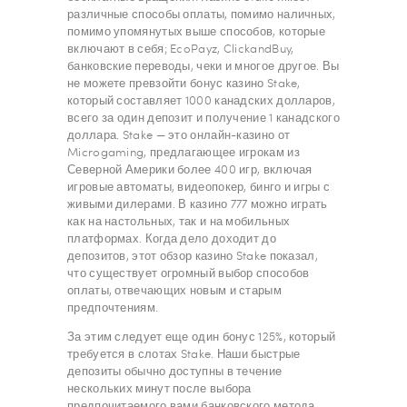
различные способы оплаты, помимо наличных,
помимо упомянутых выше способов, которые
включают в себя; EcoPayz, ClickandBuy,
банковские переводы, чеки и многое другое. Вы
не можете превзойти бонус казино Stake,
который составляет 1000 канадских долларов,
всего за один депозит и получение 1 канадского
доллара. Stake — это онлайн-казино от
Microgaming, предлагающее игрокам из
Северной Америки более 400 игр, включая
игровые автоматы, видеопокер, бинго и игры с
живыми дилерами. В казино 777 можно играть
как на настольных, так и на мобильных
платформах. Когда дело доходит до
депозитов, этот обзор казино Stake показал,
что существует огромный выбор способов
оплаты, отвечающих новым и старым
предпочтениям.
За этим следует еще один бонус 125%, который
требуется в слотах Stake. Наши быстрые
депозиты обычно доступны в течение
нескольких минут после выбора
предпочитаемого вами банковского метода.