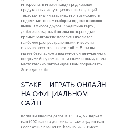
интересны, и игроки найдут ряд хорошо
продуманных и функциональных функций,
таких как значки азартных игр, возможность
поделиться своим выбором игр, как показано
выше, и многое другое. Кредитные карты,
дебетовые карты, банковские переводы и
прямые банковские депозиты являются
наиболее распространенными, и все они
отлично работают на веб-сайте. Если вы
ищете безопасное и надежное онлайн-казино с
щедрыми бонусами и отличными играми, то мы
настоятельно рекомендуем вам попробовать
Stake для себя.
STAKE – ИГРАТЬ ОНЛАЙН
НА ОФИЦИАЛЬНОМ
САЙТЕ
Когда вы вносите депозит в Stake, мы вернем
вам 100% вашего депозита, а также дадим вам
бесплатные вращения! Казино Stake имеет