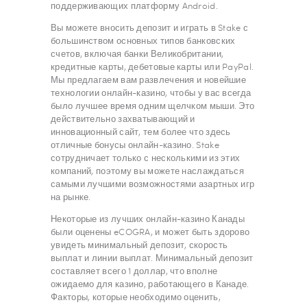
поддерживающих платформу Android.
Вы можете вносить депозит и играть в Stake с
большинством основных типов банковских
счетов, включая банки Великобритании,
кредитные карты, дебетовые карты или PayPal.
Мы предлагаем вам развлечения и новейшие
технологии онлайн-казино, чтобы у вас всегда
было лучшее время одним щелчком мыши. Это
действительно захватывающий и
инновационный сайт, тем более что здесь
отличные бонусы онлайн-казино. Stake
сотрудничает только с несколькими из этих
компаний, поэтому вы можете наслаждаться
самыми лучшими возможностями азартных игр
на рынке.
Некоторые из лучших онлайн-казино Канады
были оценены eCOGRA, и может быть здорово
увидеть минимальный депозит, скорость
выплат и линии выплат. Минимальный депозит
составляет всего 1 доллар, что вполне
ожидаемо для казино, работающего в Канаде.
Факторы, которые необходимо оценить,