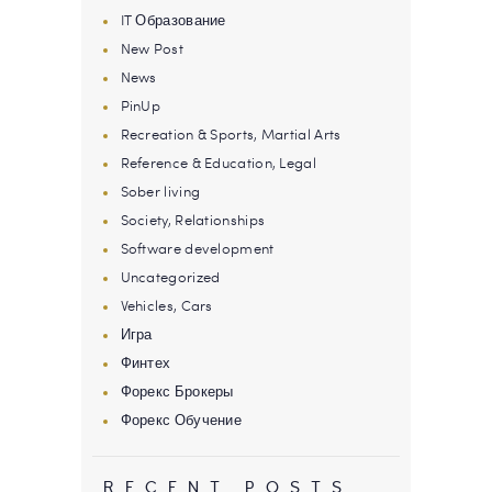
IT Образование
New Post
News
PinUp
Recreation & Sports, Martial Arts
Reference & Education, Legal
Sober living
Society, Relationships
Software development
Uncategorized
Vehicles, Cars
Игра
Финтех
Форекс Брокеры
Форекс Обучение
RECENT POSTS