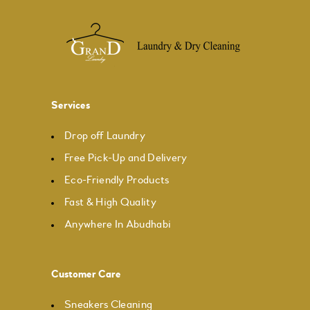
Services
Drop off Laundry
Free Pick-Up and Delivery
Eco-Friendly Products
Fast & High Quality
Anywhere In Abudhabi
Customer Care
Sneakers Cleaning