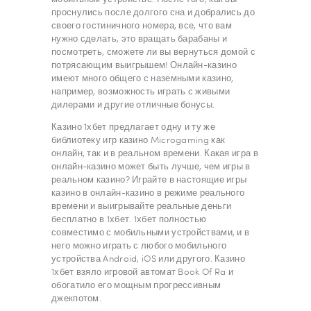
проснулись после долгого сна и добрались до
своего гостиничного номера, все, что вам
нужно сделать, это вращать барабаны и
посмотреть, сможете ли вы вернуться домой с
потрясающим выигрышем! Онлайн-казино
имеют много общего с наземными казино,
например, возможность играть с живыми
дилерами и другие отличные бонусы.
Казино 1хбет предлагает одну и ту же
библиотеку игр казино Microgaming как
онлайн, так и в реальном времени. Какая игра в
онлайн-казино может быть лучше, чем игры в
реальном казино? Играйте в настоящие игры
казино в онлайн-казино в режиме реального
времени и выигрывайте реальные деньги
бесплатно в 1хбет. 1хбет полностью
совместимо с мобильными устройствами, и в
него можно играть с любого мобильного
устройства Android, iOS или другого. Казино
1хбет взяло игровой автомат Book Of Ra и
обогатило его мощным прогрессивным
джекпотом.