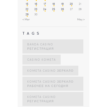
15
16
17
18
19
20
21
22
23
24
25
26
27
28
29
30
« Mar
May »
TAGS
BANDA CASINO
РЕГИСТРАЦИЯ
CASINO KOMETA
KOMETA CASINO ЗЕРКАЛО
KOMETA CASINO ЗЕРКАЛО
РАБОЧЕЕ НА СЕГОДНЯ
KOMETA CASINO
РЕГИСТРАЦИЯ