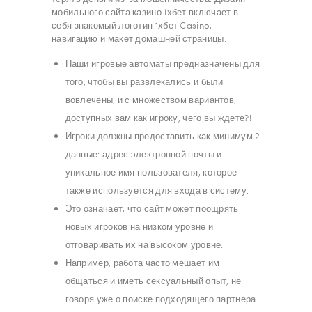
мобильного сайта казино 1хбет включает в
себя знакомый логотип 1хбет Casino,
навигацию и макет домашней страницы.
Наши игровые автоматы предназначены для
того, чтобы вы развлекались и были
вовлечены, и с множеством вариантов,
доступных вам как игроку, чего вы ждете?!
Игроки должны предоставить как минимум 2
данные: адрес электронной почты и
уникальное имя пользователя, которое
также используется для входа в систему.
Это означает, что сайт может поощрять
новых игроков на низком уровне и
отговаривать их на высоком уровне.
Например, работа часто мешает им
общаться и иметь сексуальный опыт, не
говоря уже о поиске подходящего партнера.