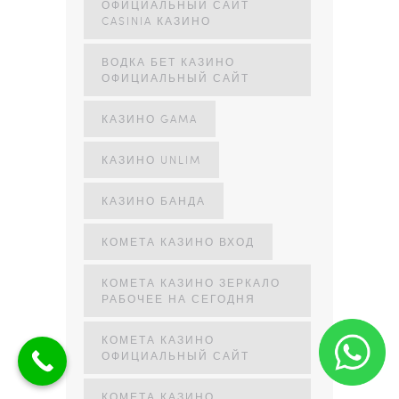
ОФИЦИАЛЬНЫЙ САЙТ
CASINIA КАЗИНО
ВОДКА БЕТ КАЗИНО
ОФИЦИАЛЬНЫЙ САЙТ
КАЗИНО GAMA
КАЗИНО UNLIM
КАЗИНО БАНДА
КОМЕТА КАЗИНО ВХОД
КОМЕТА КАЗИНО ЗЕРКАЛО
РАБОЧЕЕ НА СЕГОДНЯ
КОМЕТА КАЗИНО
ОФИЦИАЛЬНЫЙ САЙТ
КОМЕТА КАЗИНО