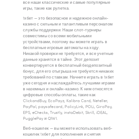
все наши классические и самые популярные
игры, такие как рулетка.
1хбет — это безопасное и надежное онлайн-
казино с сильным и талантливым персоналом
службы поддержки. Наши слот-турниры
совместимы со всеми мобильными
устройствами, поэтому вы можете играть в
бесплатные игровые автоматы на ходу.
Никакой проверки не требуется, и все учетные
данные хранятся в тайне. Этот депозит
конвертируется в бесплатный бездепозитный
бонус, для его отыгрыша не требуется никаких
требований по ставкам. Начните играть в 1хбет
уже сегодня и наслаждайтесь лучшими играми
в наземных и онлайн-казино. К ним относятся
цифровые способы оплаты, такие как
ClickandBuy, EcoPayz, Kalibra Card, Neteller,
PayPal, paysafecard, PolicyLink, POLi, GiroPay,
EPS, eChecks, Trustly, instaDebit, Skrill, iDEAL,
PugglePay и QIWI.
Веб-кошелек — вы можете использовать веб-
кошелек 1хбет для пополнения и снятия