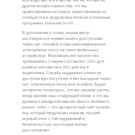
или азартных игр в целом. Мы не похожи на
другие онлайн-казино тем, что мы
ориентированы на семью, ориентированы на
сообщество и предлагаем богатые и полезные
программы лояльности VIP.
В дополнение к этому, игроки могут
наслаждаться играми казино, доступными
через чат, телефон и персонализированную
электронную почту на своих мобильных
устройствах. Максимальное количество
требований к ставкам составляет 200x для
игровых автоматов и 150x для игр в
видеопокер. Служба поддержки клиентов
доступна круглосуточно и без выходных через
чат, электронную почту или телефон. Будет
интересно посмотреть, что мы сможем узнать,
когда начнем наш следующий обзор, и что мы
думаем о канадской версии нашего любимого
казино. 1хбет — это авторитетный сайт онлайн-
игр, который предлагает игрокам лучший
игровой опыт с той поддержкой и
безопасностью, на которые игроки
рассчитывают.