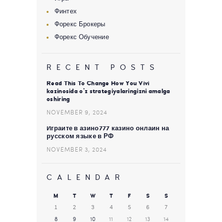
Финтех
Форекс Брокеры
Форекс Обучение
RECENT POSTS
Read This To Change How You Vivi
kazinosida o’z strategiyalaringizni amalga
oshiring
NOVEMBER 9, 2024
Играйте в азино777 казино онлайн на
русском языке в РФ
NOVEMBER 3, 2024
CALENDAR
M
T
W
T
F
S
S
1
2
3
4
5
6
7
8
9
10
11
12
13
14