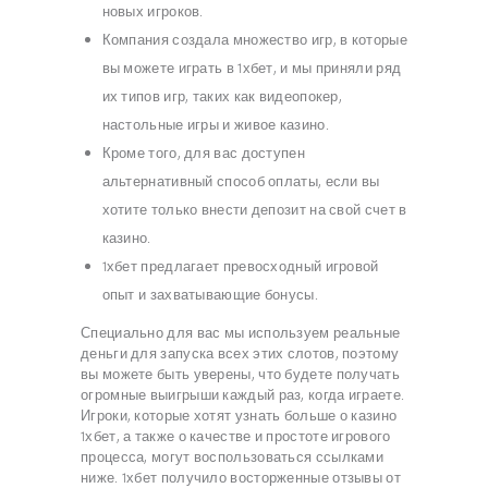
новых игроков.
Компания создала множество игр, в которые
вы можете играть в 1хбет, и мы приняли ряд
их типов игр, таких как видеопокер,
настольные игры и живое казино.
Кроме того, для вас доступен
альтернативный способ оплаты, если вы
хотите только внести депозит на свой счет в
казино.
1хбет предлагает превосходный игровой
опыт и захватывающие бонусы.
Специально для вас мы используем реальные
деньги для запуска всех этих слотов, поэтому
вы можете быть уверены, что будете получать
огромные выигрыши каждый раз, когда играете.
Игроки, которые хотят узнать больше о казино
1хбет, а также о качестве и простоте игрового
процесса, могут воспользоваться ссылками
ниже. 1хбет получило восторженные отзывы от