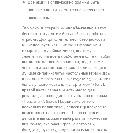
Все акции в спин-казино должны быть
востребованы до 22:00 с воскресенья по
воскресенье.
Это одно из старейших онлайн-казино в этом
бизнесе, что дало им большой опыт работы в
отрасли. Для дополнительной безопасности
мы используем 256-битное шифрование и
генератор случайных чисел, поэтому вы
знаете, что мы всегда работаем над тем, чтобы
вы наслаждались безопасным, надежным и
честным игровым процессом. Если вы ищете
лучшие онлайн-слоты, настольные игры и игры
в реальном времени от Microgaming, не может
быть лучшего места для старта, чем 1хбет. В
правой части страницы есть место для
рекламы, а посередине есть поле со словами
«Поиск» и «Сброс». Независимо от того,
насколько велик экран, список игр прекрасно
помещается на странице. После внесения
депозита вы сможете выбирать из множества
игр казино, включая игровые автоматы,
блэкджек, рулетку, видеопокер и, конечно же,