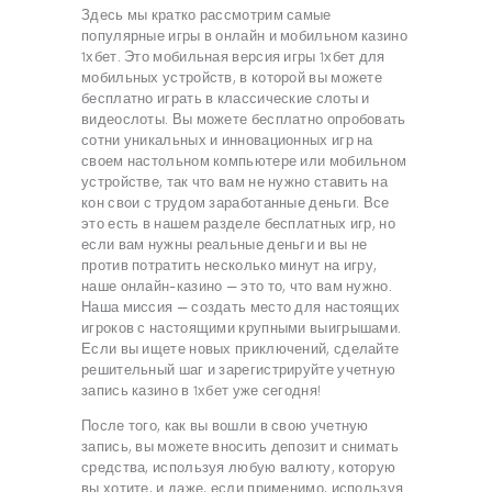
Здесь мы кратко рассмотрим самые
популярные игры в онлайн и мобильном казино
1хбет. Это мобильная версия игры 1хбет для
мобильных устройств, в которой вы можете
бесплатно играть в классические слоты и
видеослоты. Вы можете бесплатно опробовать
сотни уникальных и инновационных игр на
своем настольном компьютере или мобильном
устройстве, так что вам не нужно ставить на
кон свои с трудом заработанные деньги. Все
это есть в нашем разделе бесплатных игр, но
если вам нужны реальные деньги и вы не
против потратить несколько минут на игру,
наше онлайн-казино — это то, что вам нужно.
Наша миссия — создать место для настоящих
игроков с настоящими крупными выигрышами.
Если вы ищете новых приключений, сделайте
решительный шаг и зарегистрируйте учетную
запись казино в 1хбет уже сегодня!
После того, как вы вошли в свою учетную
запись, вы можете вносить депозит и снимать
средства, используя любую валюту, которую
вы хотите, и даже, если применимо, используя