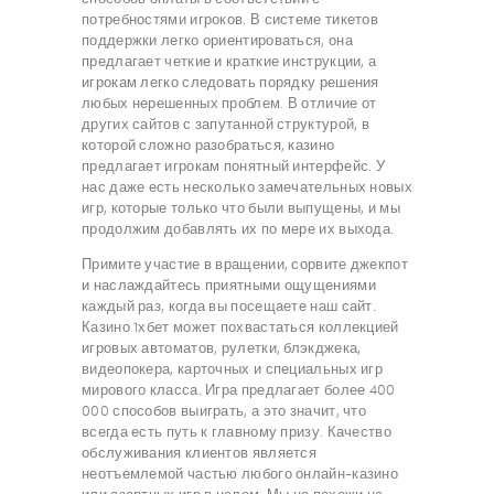
потребностями игроков. В системе тикетов
поддержки легко ориентироваться, она
предлагает четкие и краткие инструкции, а
игрокам легко следовать порядку решения
любых нерешенных проблем. В отличие от
других сайтов с запутанной структурой, в
которой сложно разобраться, казино
предлагает игрокам понятный интерфейс. У
нас даже есть несколько замечательных новых
игр, которые только что были выпущены, и мы
продолжим добавлять их по мере их выхода.
Примите участие в вращении, сорвите джекпот
и наслаждайтесь приятными ощущениями
каждый раз, когда вы посещаете наш сайт.
Казино 1хбет может похвастаться коллекцией
игровых автоматов, рулетки, блэкджека,
видеопокера, карточных и специальных игр
мирового класса. Игра предлагает более 400
000 способов выиграть, а это значит, что
всегда есть путь к главному призу. Качество
обслуживания клиентов является
неотъемлемой частью любого онлайн-казино