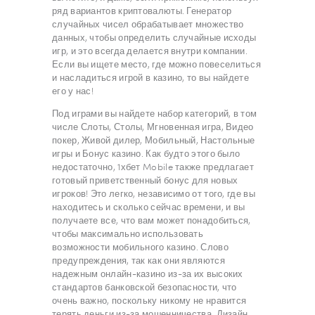
ряд вариантов криптовалюты. Генератор
случайных чисел обрабатывает множество
данных, чтобы определить случайные исходы
игр, и это всегда делается внутри компании.
Если вы ищете место, где можно повеселиться
и насладиться игрой в казино, то вы найдете
его у нас!
Под играми вы найдете набор категорий, в том
числе Слоты, Столы, Мгновенная игра, Видео
покер, Живой дилер, Мобильный, Настольные
игры и Бонус казино. Как будто этого было
недостаточно, 1хбет Mobile также предлагает
готовый приветственный бонус для новых
игроков! Это легко, независимо от того, где вы
находитесь и сколько сейчас времени, и вы
получаете все, что вам может понадобиться,
чтобы максимально использовать
возможности мобильного казино. Слово
предупреждения, так как они являются
надежным онлайн-казино из-за их высоких
стандартов банковской безопасности, что
очень важно, поскольку никому не нравится
терять деньги из-за мошенничества. Дизайн