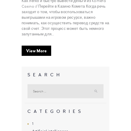
Как легко и быстро вывести деньги из Kometa
Casino ☄️Перейти в Казино Комета Когда речь
заходит о том, чтобы воспользоваться
выигрышами на игровом ресурсе, важно
понимать, как осуществить перевод средств на
свой счет. Этот процесс может быть немного
запутанным для…
View More
SEARCH
Search
for:
CATEGORIES
1
Artificial intelligence