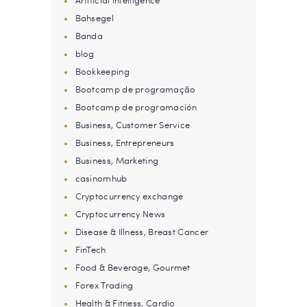
Bahsegel
Banda
blog
Bookkeeping
Bootcamp de programação
Bootcamp de programación
Business, Customer Service
Business, Entrepreneurs
Business, Marketing
casinomhub
Cryptocurrency exchange
Cryptocurrency News
Disease & Illness, Breast Cancer
FinTech
Food & Beverage, Gourmet
Forex Trading
Health & Fitness, Cardio