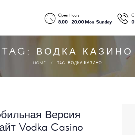
DROP OFF
Open Hours
C
LAUNDRY
8.00 - 20.00 Mon-Sunday
0
FREE PICK-UP AND
DELIVERY
TAG: ВОДКА КАЗИНО
ECO-FRIENDLY
HOME
TAG: ВОДКА КАЗИНО
PRODUCTS
FAST & HIGH
QUALITY
обильная Версия
ANYWHERE IN
йт Vodka Casino
ABUDHABI