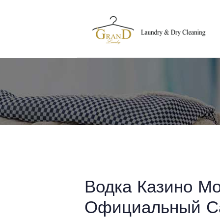
Водка Казино М
Официальный Са