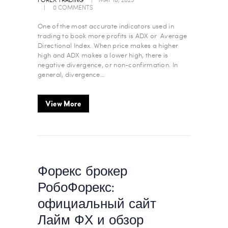
0
COMMENTS
One of the most accurate indicators used in
trading to book more profits is ADX or Average
Directional Index. When price makes a higher
high and ADX makes a lower high, there is
negative divergence, or non-confirmation. In
general, divergence…
View More
Форекс брокер
РобоФорекс:
официальный сайт
Лайм ФХ и обзор