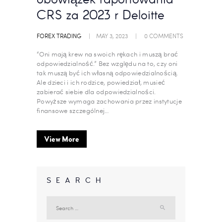
obowiązek raportowania
CRS za 2023 r Deloitte
FOREX TRADING
MAY 3, 2023
0
COMMENTS
“Oni mają krew na swoich rękach i muszą brać
odpowiedzialność.” Bez względu na to, czy oni
tak muszą być ich własną odpowiedzialnością.
Ale dzieci i ich rodzice, powiedział, musieć
zabierać siebie dla odpowiedzialności.
Powyższe wymaga zachowania przez instytucje
finansowe szczególnej…
View More
SEARCH
Search
for: