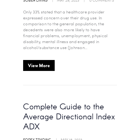
SOBER LIVING
MAY 29, 2023
0
COMMENTS
Only 33% stated that a healthcare provider
expressed concern over their drug use. In
comparison to the general population, the
decedents were also more likely to have
financial problems, unemployment, physical
disability, mental illness and engaged in
alcohol/substance use (Johnson…
View More
Complete Guide to the
Average Directional Index
ADX
FOREX TRADING
MAY 18, 2023