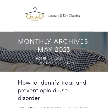
DROP OFF
LAUNDRY
FREE PICK-UP AND
DELIVERY
ECO-FRIENDLY
MONTHLY ARCHIVES:
PRODUCTS
MAY 2023
FAST & HIGH
HOME
2023
QUALITY
MONTHLY ARCHIVES: MAY 2023
ANYWHERE IN
ABUDHABI
How to identify, treat and
prevent opioid use
disorder