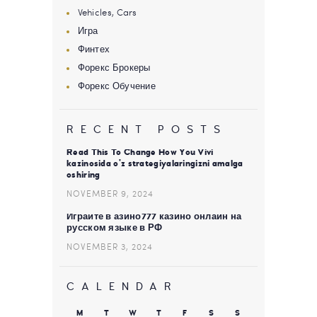
Vehicles, Cars
Игра
Финтех
Форекс Брокеры
Форекс Обучение
RECENT POSTS
Read This To Change How You Vivi
kazinosida o’z strategiyalaringizni amalga
oshiring
NOVEMBER 9, 2024
Играйте в азино777 казино онлайн на
русском языке в РФ
NOVEMBER 3, 2024
CALENDAR
M
T
W
T
F
S
S